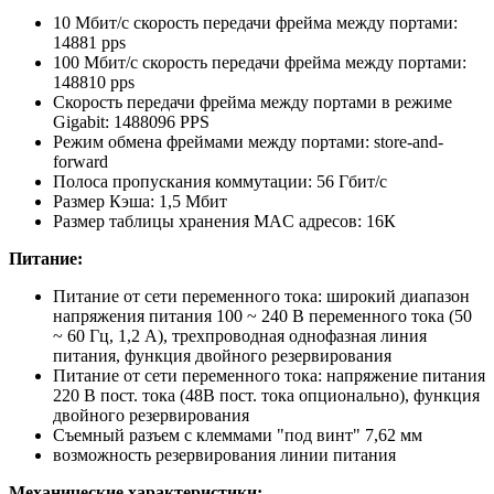
10 Мбит/с скорость передачи фрейма между портами:
14881 pps
100 Мбит/с скорость передачи фрейма между портами:
148810 pps
Скорость передачи фрейма между портами в режиме
Gigabit: 1488096 PPS
Режим обмена фреймами между портами: store-and-
forward
Полоса пропускания коммутации: 56 Гбит/с
Размер Кэша: 1,5 Мбит
Размер таблицы хранения MAC адресов: 16К
Питание:
Питание от сети переменного тока: широкий диапазон
напряжения питания 100 ~ 240 В переменного тока (50
~ 60 Гц, 1,2 А), трехпроводная однофазная линия
питания, функция двойного резервирования
Питание от сети переменного тока: напряжение питания
220 В пост. тока (48В пост. тока опционально), функция
двойного резервирования
Съемный разъем с клеммами "под винт" 7,62 мм
возможность резервирования линии питания
Механические характеристики: