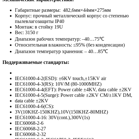
Габаритные размеры: 482,6мм×44мм×275мм
Корпус: прочный металлический корпус со степенью
пылевлагозащиты IP40
Монтаж: в стойку 19U
Вес: 3150 г
Диапазон рабочих температур: –40…75℃
Относительная влажность: ≤95% (без конденсации)
Диапазон температур хранения: – 40…85℃
Поддерживаемые стандарты:
IEC61000-4-2(ESD): ±6KV touch,±15KV air
IEC61000-4-3(RS): 10V/M (80-1000MHZ)
IEC61000-4-4(EFT): Power cable ±4KV, data cable ±2KV
IEC61000-4-5(Surge): Power cable ±2KV CM/±1KV DM,
data cable ±2KV
IEC61000-4-6(CS):
3V(10KHZ-150KHZ),10V(150KHZ-80MHZ)
IEC61000-4-16: 30V(cont.),300V(1s)
IEC60068-2-6
IEC60068-2-27
IEC60068-2-32