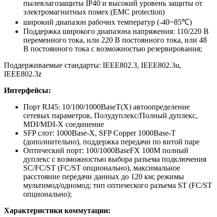
пылевлагозащиты IP40 и высокий уровень защиты от
электромагнитных помех (EMC protection)
широкий диапазон рабочих температур (-40~85℃)
Поддержка широкого диапазона напряжения: 110/220 В
переменного тока, или 220 В постоянного тока, или 48
В постоянного тока с возможностью резервирования;
Поддерживаемые стандарты: IEEE802.3, IEEE802.3u,
IEEE802.3z
Интерфейсы:
Порт RJ45: 10/100/1000BaseT(X) автоопределение
сетевых параметров, Полудуплекс/Полный дуплекс,
MDI/MDI-X соединение
SFP слот: 1000Base-X, SFP Copper 1000Base-T
(дополнительно), поддержка передачи по витой паре
Оптический порт: 100/1000BaseFX 100M полный
дуплекс с возможностью выбора разъема подключения
SC/FC/ST (FC/ST опционально), максимальное
расстояние передачи данных до 120 км; режимы
мультимод/одномод; тип оптического разъема ST (FC/ST
опционально);
Характеристики коммутации: