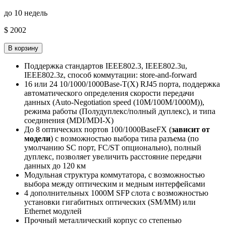
до 10 недель
$ 2002
В корзину
Поддержка стандартов IEEE802.3, IEEE802.3u,
IEEE802.3z, способ коммутации: store-and-forward
16 или 24 10/1000/1000Base-T(X) RJ45 порта, поддержка
автоматического определения скорости передачи
данных (Auto-Negotiation speed (10M/100M/1000M)),
режима работы (Полудуплекс/полный дуплекс), и типа
соединения (MDI/MDI-X)
До 8 оптических портов 100/1000BaseFX (
зависит от
модели
) с возможностью выбора типа разъема (по
умолчанию SC порт, FC/ST опционально), полный
дуплекс, позволяет увеличить расстояние передачи
данных до 120 км
Модульная структура коммутатора, с возможностью
выбора между оптическим и медным интерфейсами
4 дополнительных 1000M SFP слота с возможностью
установки гигабитных оптических (SM/MM) или
Ethernet модулей
Прочный металлический корпус со степенью