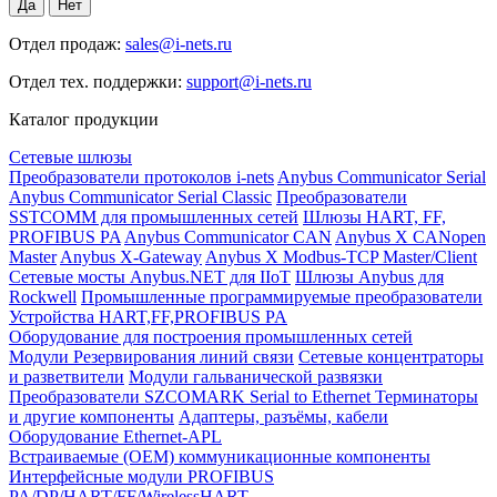
Отдел продаж:
sales@i-nets.ru
Отдел тех. поддержки:
support@i-nets.ru
Каталог продукции
Сетевые шлюзы
Преобразователи протоколов i-nets
Anybus Communicator Serial
Anybus Communicator Serial Classic
Преобразователи
SSTCOMM для промышленных сетей
Шлюзы HART, FF,
PROFIBUS PA
Anybus Communicator CAN
Anybus X CANopen
Master
Anybus X-Gateway
Anybus X Modbus-TCP Master/Client
Сетевые мосты Anybus.NET для IIoT
Шлюзы Anybus для
Rockwell
Промышленные программируемые преобразователи
Устройства HART,FF,PROFIBUS PA
Оборудование для построения промышленных сетей
Модули Резервирования линий связи
Сетевые концентраторы
и разветвители
Модули гальванической развязки
Преобразователи SZCOMARK Serial to Ethernet
Терминаторы
и другие компоненты
Адаптеры, разъёмы, кабели
Оборудование Ethernet-APL
Встраиваемые (OEM) коммуникационные компоненты
Интерфейсные модули PROFIBUS
PA/DP/HART/FF/WirelessHART