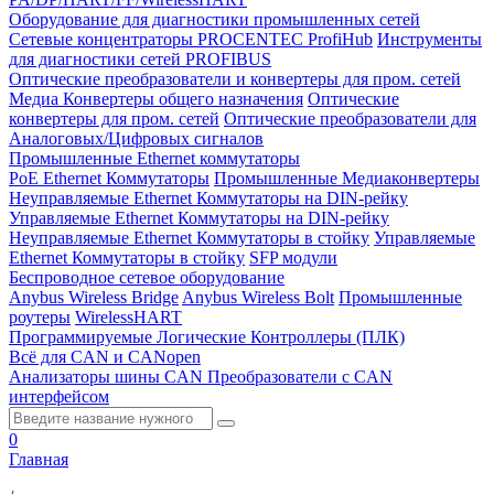
Оборудование для диагностики промышленных сетей
Сетевые концентраторы PROCENTEC ProfiHub
Инструменты
для диагностики сетей PROFIBUS
Оптические преобразователи и конвертеры для пром. сетей
Медиа Конвертеры общего назначения
Оптические
конвертеры для пром. сетей
Оптические преобразователи для
Аналоговых/Цифровых сигналов
Промышленные Ethernet коммутаторы
PoE Ethernet Коммутаторы
Промышленные Медиаконвертеры
Неуправляемые Ethernet Коммутаторы на DIN-рейку
Управляемые Ethernet Коммутаторы на DIN-рейку
Неуправляемые Ethernet Коммутаторы в стойку
Управляемые
Ethernet Коммутаторы в стойку
SFP модули
Беспроводное сетевое оборудование
Anybus Wireless Bridge
Anybus Wireless Bolt
Промышленные
роутеры
WirelessHART
Программируемые Логические Контроллеры (ПЛК)
Всё для CAN и CANopen
Анализаторы шины CAN
Преобразователи с CAN
интерфейсом
0
Главная