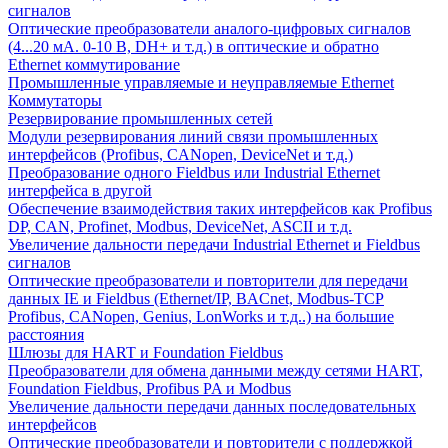
сигналов
Оптические преобразователи аналого-цифровых сигналов
(4...20 мА. 0-10 В, DH+ и т.д.) в оптические и обратно
Ethernet коммутирование
Промышленные управляемые и неуправляемые Ethernet
Коммутаторы
Резервирование промышленных сетей
Модули резервирования линий связи промышленных
интерфейсов (Profibus, CANopen, DeviceNet и т.д.)
Преобразование одного Fieldbus или Industrial Ethernet
интерфейса в другой
Обеспечение взаимодействия таких интерфейсов как Profibus
DP, CAN, Profinet, Modbus, DeviceNet, ASCII и т.д.
Увеличение дальности передачи Industrial Ethernet и Fieldbus
сигналов
Оптические преобразователи и повторители для передачи
данных IE и Fieldbus (Ethernet/IP, BACnet, Modbus-TCP
Profibus, CANopen, Genius, LonWorks и т.д..) на большие
расстояния
Шлюзы для HART и Foundation Fieldbus
Преобразователи для обмена данными между сетями HART,
Foundation Fieldbus, Profibus PA и Modbus
Увеличение дальности передачи данных последовательных
интерфейсов
Оптические преобразователи и повторители с поддержкой