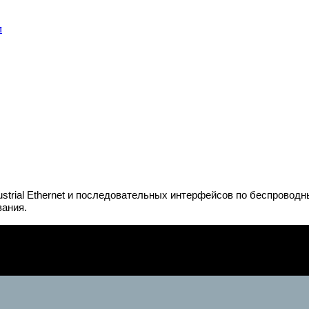
м
ustrial Ethernet и последовательных интерфейсов по беспрово
вания.