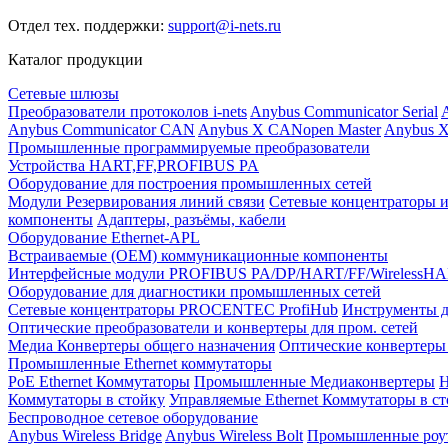
Отдел тех. поддержки:
support@i-nets.ru
Каталог продукции
Сетевые шлюзы
Преобразователи протоколов i-nets
Anybus Communicator Serial
A
Anybus Communicator CAN
Anybus X CANopen Master
Anybus X
Промышленные программируемые преобразователи
Устройства HART,FF,PROFIBUS PA
Оборудование для построения промышленных сетей
Модули Резервирования линий связи
Сетевые концентраторы и
компоненты
Адаптеры, разъёмы, кабели
Оборудование Ethernet-APL
Встраиваемые (OEM) коммуникационные компоненты
Интерфейсные модули PROFIBUS PA/DP/HART/FF/WirelessH
Оборудование для диагностики промышленных сетей
Сетевые концентраторы PROCENTEC ProfiHub
Инструменты д
Оптические преобразователи и конвертеры для пром. сетей
Медиа Конвертеры общего назначения
Оптические конвертеры 
Промышленные Ethernet коммутаторы
PoE Ethernet Коммутаторы
Промышленные Медиаконвертеры
Н
Коммутаторы в стойку
Управляемые Ethernet Коммутаторы в с
Беспроводное сетевое оборудование
Anybus Wireless Bridge
Anybus Wireless Bolt
Промышленные роу