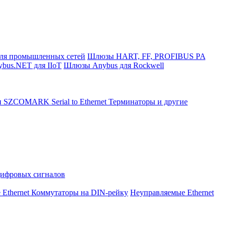
ля промышленных сетей
Шлюзы HART, FF, PROFIBUS PA
bus.NET для IIoT
Шлюзы Anybus для Rockwell
и SZCOMARK Serial to Ethernet
Терминаторы и другие
Цифровых сигналов
 Ethernet Коммутаторы на DIN-рейку
Неуправляемые Ethernet