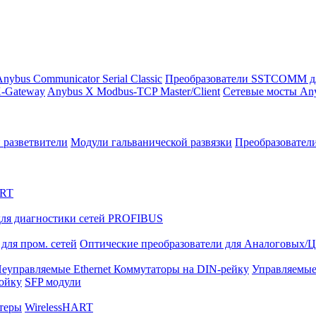
nybus Communicator Serial Classic
Преобразователи SSTCOMM д
-Gateway
Anybus X Modbus-TCP Master/Client
Сетевые мосты Any
 разветвители
Модули гальванической развязки
Преобразовател
ART
ля диагностики сетей PROFIBUS
для пром. сетей
Оптические преобразователи для Аналоговых/
еуправляемые Ethernet Коммутаторы на DIN-рейку
Управляемые
тойку
SFP модули
теры
WirelessHART