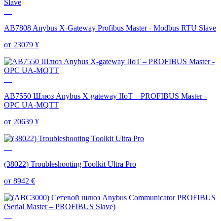
AB7808 Anybus X-Gateway Profibus Master - Modbus RTU Slave
от 23079
¥
AB7550 Шлюз Anybus X-gateway IIoT – PROFIBUS Master -
OPC UA-MQTT
от 20639
¥
(38022) Troubleshooting Toolkit Ultra Pro
от 8942
€