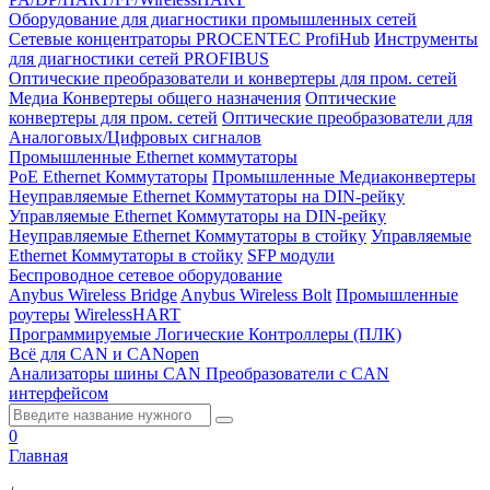
Оборудование для диагностики промышленных сетей
Сетевые концентраторы PROCENTEC ProfiHub
Инструменты
для диагностики сетей PROFIBUS
Оптические преобразователи и конвертеры для пром. сетей
Медиа Конвертеры общего назначения
Оптические
конвертеры для пром. сетей
Оптические преобразователи для
Аналоговых/Цифровых сигналов
Промышленные Ethernet коммутаторы
PoE Ethernet Коммутаторы
Промышленные Медиаконвертеры
Неуправляемые Ethernet Коммутаторы на DIN-рейку
Управляемые Ethernet Коммутаторы на DIN-рейку
Неуправляемые Ethernet Коммутаторы в стойку
Управляемые
Ethernet Коммутаторы в стойку
SFP модули
Беспроводное сетевое оборудование
Anybus Wireless Bridge
Anybus Wireless Bolt
Промышленные
роутеры
WirelessHART
Программируемые Логические Контроллеры (ПЛК)
Всё для CAN и CANopen
Анализаторы шины CAN
Преобразователи с CAN
интерфейсом
0
Главная