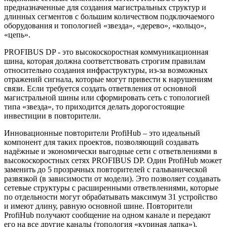
предназначенные для создания магистральных структур и
длинных сегментов с большим количеством подключаемого
оборудования и топологией «звезда», «дерево», «кольцо»,
«цепь».
PROFIBUS DP - это высокоскоростная коммуникационная
шина, которая должна соответствовать строгим правилам
относительно создания инфраструктуры, из-за возможных
отражений сигнала, которые могут привести к нарушениям
связи. Если требуется создать ответвления от основной
магистральной шины или сформировать сеть с топологией
типа «звезда», то приходится делать дорогостоящие
инвестиции в повторители.
Инновационные повторители ProfiHub – это идеальный
компонент для таких проектов, позволяющий создавать
надёжные и экономически выгодные сети с ответвлениями в
высокоскоростных сетях PROFIBUS DP. Один ProfiHub может
заменить до 5 прозрачных повторителей с гальванической
развязкой (в зависимости от модели). Это позволяет создавать
сетевые структуры с расширенными ответвлениями, которые
по отдельности могут обрабатывать максимум 31 устройство
и имеют длину, равную основной шине. Повторители
ProfiHub получают сообщение на одном канале и передают
его на все другие каналы (топология «куриная лапка»).