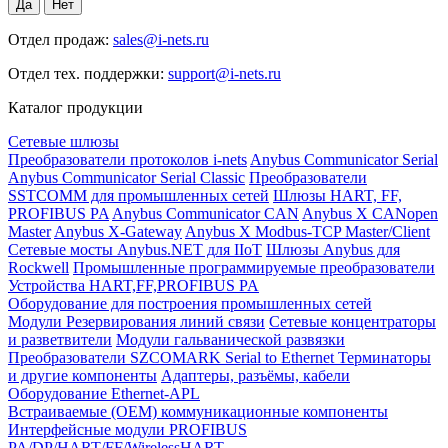
Отдел продаж:
sales@i-nets.ru
Отдел тех. поддержки:
support@i-nets.ru
Каталог продукции
Сетевые шлюзы
Преобразователи протоколов i-nets
Anybus Communicator Serial
Anybus Communicator Serial Classic
Преобразователи
SSTCOMM для промышленных сетей
Шлюзы HART, FF,
PROFIBUS PA
Anybus Communicator CAN
Anybus X CANopen
Master
Anybus X-Gateway
Anybus X Modbus-TCP Master/Client
Сетевые мосты Anybus.NET для IIoT
Шлюзы Anybus для
Rockwell
Промышленные программируемые преобразователи
Устройства HART,FF,PROFIBUS PA
Оборудование для построения промышленных сетей
Модули Резервирования линий связи
Сетевые концентраторы
и разветвители
Модули гальванической развязки
Преобразователи SZCOMARK Serial to Ethernet
Терминаторы
и другие компоненты
Адаптеры, разъёмы, кабели
Оборудование Ethernet-APL
Встраиваемые (OEM) коммуникационные компоненты
Интерфейсные модули PROFIBUS
PA/DP/HART/FF/WirelessHART