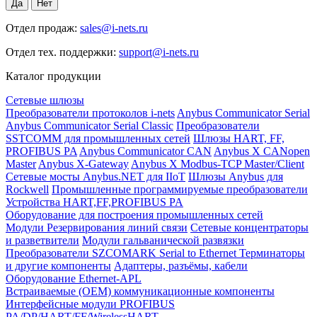
Отдел продаж:
sales@i-nets.ru
Отдел тех. поддержки:
support@i-nets.ru
Каталог продукции
Сетевые шлюзы
Преобразователи протоколов i-nets
Anybus Communicator Serial
Anybus Communicator Serial Classic
Преобразователи
SSTCOMM для промышленных сетей
Шлюзы HART, FF,
PROFIBUS PA
Anybus Communicator CAN
Anybus X CANopen
Master
Anybus X-Gateway
Anybus X Modbus-TCP Master/Client
Сетевые мосты Anybus.NET для IIoT
Шлюзы Anybus для
Rockwell
Промышленные программируемые преобразователи
Устройства HART,FF,PROFIBUS PA
Оборудование для построения промышленных сетей
Модули Резервирования линий связи
Сетевые концентраторы
и разветвители
Модули гальванической развязки
Преобразователи SZCOMARK Serial to Ethernet
Терминаторы
и другие компоненты
Адаптеры, разъёмы, кабели
Оборудование Ethernet-APL
Встраиваемые (OEM) коммуникационные компоненты
Интерфейсные модули PROFIBUS
PA/DP/HART/FF/WirelessHART