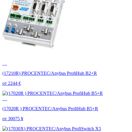
(17210R) PROCENTEC/Anybus ProfiHub B2+R
от 2244
€
(17020R ) PROCENTEC/Anybus ProfiHub B5+R
от 30075
¥