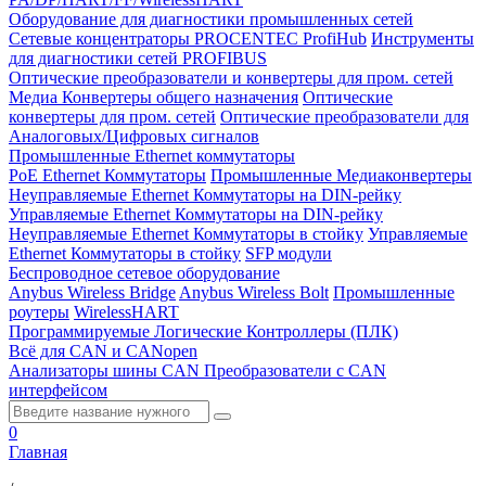
Оборудование для диагностики промышленных сетей
Сетевые концентраторы PROCENTEC ProfiHub
Инструменты
для диагностики сетей PROFIBUS
Оптические преобразователи и конвертеры для пром. сетей
Медиа Конвертеры общего назначения
Оптические
конвертеры для пром. сетей
Оптические преобразователи для
Аналоговых/Цифровых сигналов
Промышленные Ethernet коммутаторы
PoE Ethernet Коммутаторы
Промышленные Медиаконвертеры
Неуправляемые Ethernet Коммутаторы на DIN-рейку
Управляемые Ethernet Коммутаторы на DIN-рейку
Неуправляемые Ethernet Коммутаторы в стойку
Управляемые
Ethernet Коммутаторы в стойку
SFP модули
Беспроводное сетевое оборудование
Anybus Wireless Bridge
Anybus Wireless Bolt
Промышленные
роутеры
WirelessHART
Программируемые Логические Контроллеры (ПЛК)
Всё для CAN и CANopen
Анализаторы шины CAN
Преобразователи с CAN
интерфейсом
0
Главная