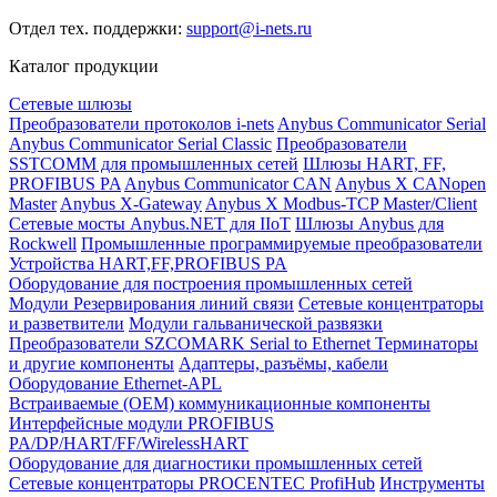
Отдел тех. поддержки:
support@i-nets.ru
Каталог продукции
Сетевые шлюзы
Преобразователи протоколов i-nets
Anybus Communicator Serial
Anybus Communicator Serial Classic
Преобразователи
SSTCOMM для промышленных сетей
Шлюзы HART, FF,
PROFIBUS PA
Anybus Communicator CAN
Anybus X CANopen
Master
Anybus X-Gateway
Anybus X Modbus-TCP Master/Client
Сетевые мосты Anybus.NET для IIoT
Шлюзы Anybus для
Rockwell
Промышленные программируемые преобразователи
Устройства HART,FF,PROFIBUS PA
Оборудование для построения промышленных сетей
Модули Резервирования линий связи
Сетевые концентраторы
и разветвители
Модули гальванической развязки
Преобразователи SZCOMARK Serial to Ethernet
Терминаторы
и другие компоненты
Адаптеры, разъёмы, кабели
Оборудование Ethernet-APL
Встраиваемые (OEM) коммуникационные компоненты
Интерфейсные модули PROFIBUS
PA/DP/HART/FF/WirelessHART
Оборудование для диагностики промышленных сетей
Сетевые концентраторы PROCENTEC ProfiHub
Инструменты