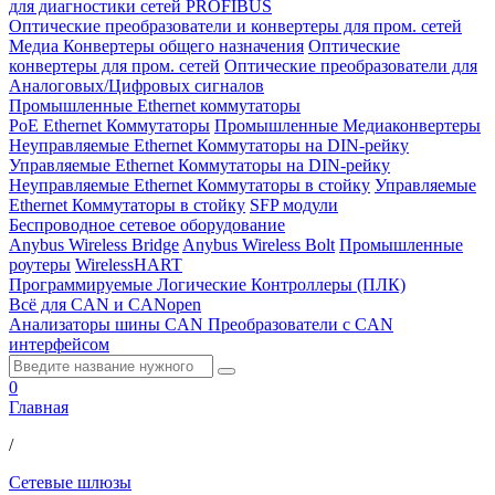
для диагностики сетей PROFIBUS
Оптические преобразователи и конвертеры для пром. сетей
Медиа Конвертеры общего назначения
Оптические
конвертеры для пром. сетей
Оптические преобразователи для
Аналоговых/Цифровых сигналов
Промышленные Ethernet коммутаторы
PoE Ethernet Коммутаторы
Промышленные Медиаконвертеры
Неуправляемые Ethernet Коммутаторы на DIN-рейку
Управляемые Ethernet Коммутаторы на DIN-рейку
Неуправляемые Ethernet Коммутаторы в стойку
Управляемые
Ethernet Коммутаторы в стойку
SFP модули
Беспроводное сетевое оборудование
Anybus Wireless Bridge
Anybus Wireless Bolt
Промышленные
роутеры
WirelessHART
Программируемые Логические Контроллеры (ПЛК)
Всё для CAN и CANopen
Анализаторы шины CAN
Преобразователи с CAN
интерфейсом
0
Главная
/
Сетевые шлюзы