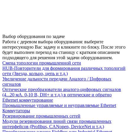
Выбор оборудования по задаче
Работа с деревом выбора оборудования: выберите
интересующую Вас задачу и кликните по блоку. После этого
будет выполнен переход на станицу с кратким описанием
подходящего для решения этой задачи оборудованием.
Смена топологии промышленной сети
HUB-Повторители для формирования различных топологий
сети (Звезда, кольцо, цепь и т.д.)
Увеличение дальности передачи Аналого / Цифровых
сигналов
Оптические преобразователи аналого-цифровых сигналов
(4...20 мА. 0-10 В, DH+ и т.д.) в оптические и обратно
Ethernet коммутирование
Промышленные управляемые и неуправляемые Ethernet
Коммутаторы
Резервирование промышленных сетей
Модули резервирования линий связи промышленных
интерфейсов (Profibus, CANopen, DeviceNet и т.д.)
Преобразование одного Fieldbus или Industrial Ethernet