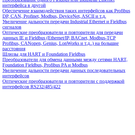
интерфейса в другой
Обеспечение взаимодействия таких интерфейсов как Profibus
DP, CAN, Profinet, Modbus, DeviceNet, ASCII и т.д.
Увеличение дальности передачи Industrial Ethernet и Fieldbus
сигналов
Оптические преобразователи и повторители для передачи
данных IE и Fieldbus (Ethernet/IP, BACnet, Modbus-TCP
Profibus, CANopen, Genius, LonWorks и т.д..) на большие
расстояния
Шлюзы для HART и Foundation Fieldbus
Преобразователи для обмена данными между сетями HART,
Foundation Fieldbus, Profibus PA и Modbus
Увеличение дальности передачи данных последовательных
интерфейсов
Оптические преобразователи и повторители с поддержкой
интерфейсов RS232/485/422