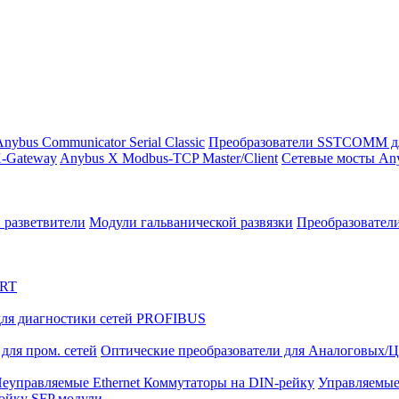
nybus Communicator Serial Classic
Преобразователи SSTCOMM д
-Gateway
Anybus X Modbus-TCP Master/Client
Сетевые мосты Any
 разветвители
Модули гальванической развязки
Преобразовател
ART
ля диагностики сетей PROFIBUS
для пром. сетей
Оптические преобразователи для Аналоговых/
еуправляемые Ethernet Коммутаторы на DIN-рейку
Управляемые
тойку
SFP модули