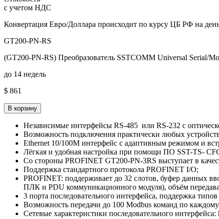
с учетом НДС
Конвертация Евро/Доллара происходит по курсу ЦБ РФ на день
GT200-PN-RS
(GT200-PN-RS) Преобразователь SSTCOMM Universal Serial/M
до 14 недель
$ 861
В корзину
Независимые интерфейсы RS-485 или RS-232 с оптическ
Возможность подключения практически любых устройств
Ethernet 10/100M интерфейс с адаптивным режимом и вс
Лёгкая и удобная настройка при помощи ПО SST-TS- CF
Со стороны PROFINET GT200-PN-3RS выступает в качестве
Поддержка стандартного протокола PROFINET I/O;
PROFINET: поддерживает до 32 слотов, буфер данных вво
ПЛК и PDU коммуникационного модуля), объём передава
3 порта последовательного интерфейса, поддержка типов
Возможность передачи до 100 Modbus команд по каждому
Сетевые характеристики последовательного интерфейса: hal