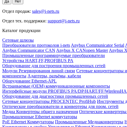
Отдел продаж:
sales@i-nets.ru
Отдел тех. поддержки:
support@i-nets.ru
Каталог продукции
Сетевые шлюзы
Преобразователи протоколов i-nets
Anybus Communicator Serial
A
Anybus Communicator CAN
Anybus X CANopen Master
Anybus X
Промышленные программируемые преобразователи
Устройства HART,FF,PROFIBUS PA
Оборудование для построения промышленных сетей
Модули Резервирования линий связи
Сетевые концентраторы и
компоненты
Адаптеры, разъёмы, кабели
Оборудование Ethernet-APL
Встраиваемые (OEM) коммуникационные компоненты
Интерфейсные модули PROFIBUS PA/DP/HART/FF/WirelessH
Оборудование для диагностики промышленных сетей
Сетевые концентраторы PROCENTEC ProfiHub
Инструменты д
Оптические преобразователи и конвертеры для пром. сетей
Медиа Конвертеры общего назначения
Оптические конвертеры 
Промышленные Ethernet коммутаторы
PoE Ethernet Коммутаторы
Промышленные Медиаконвертеры
Н
Коммутаторы в стойку
Управляемые Ethernet Коммутаторы в с