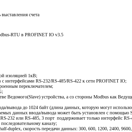
 выставления счета
odbus-RTU в PROFINET IO v3.5
ой изоляцией 1кВ;
 с интерфейсами RS-232/RS-485/RS-422 к сети PROFINET IO;
троенным переключателем;
G;
 Ведомого(Slave) устройства, а со стороны Modbus как Ведущее 
да/вывода до 1024 байт (длина данных, которую могут использо
емых данных ввода/вывода может быть установлен с помощью 
 RS-232 или RS-485, 3 порт поддерживает только интерфейс RS-
 последовательному каналу;
f-duplex, скорость передачи данных: 300, 600, 1200, 2400, 9600, 