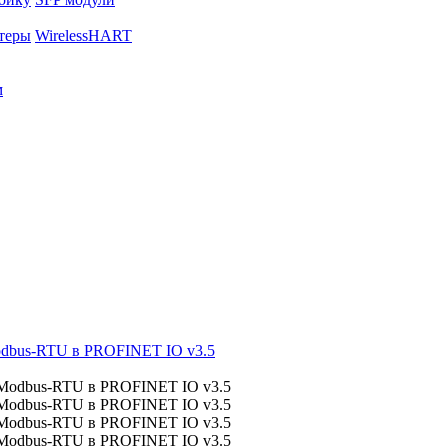
теры
WirelessHART
м
odbus-RTU в PROFINET IO v3.5