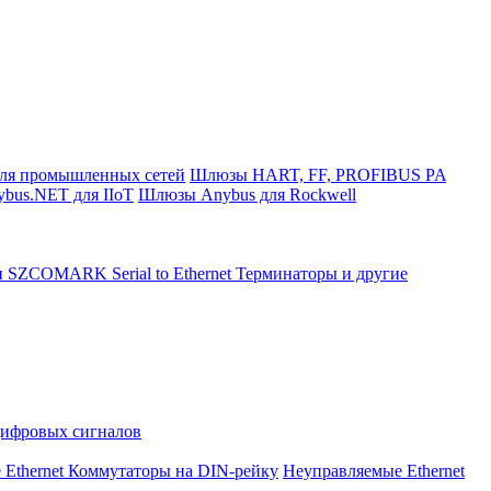
ля промышленных сетей
Шлюзы HART, FF, PROFIBUS PA
bus.NET для IIoT
Шлюзы Anybus для Rockwell
и SZCOMARK Serial to Ethernet
Терминаторы и другие
Цифровых сигналов
 Ethernet Коммутаторы на DIN-рейку
Неуправляемые Ethernet