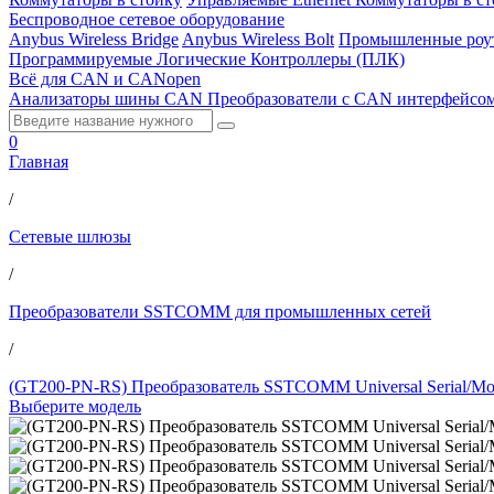
Беспроводное сетевое оборудование
Anybus Wireless Bridge
Anybus Wireless Bolt
Промышленные роу
Программируемые Логические Контроллеры (ПЛК)
Всё для CAN и CANopen
Анализаторы шины CAN
Преобразователи с CAN интерфейсо
0
Главная
/
Сетевые шлюзы
/
Преобразователи SSTCOMM для промышленных сетей
/
(GT200-PN-RS) Преобразователь SSTCOMM Universal Serial/M
Выберите модель