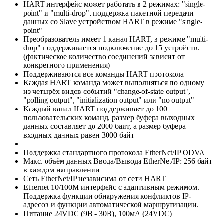
HART интерфейс может работать в 2 режимах: "single-
point" и "multi-drop", поддержка пакетной передачи
данных со Slave устройством HART в режиме "single-
point"
Преобразователь имеет 1 канал HART, в режиме "multi-
drop" поддерживается подключение до 15 устройств.
(фактическое количество соединений зависит от
конкретного применения)
Поддерживаются все команды HART протокола
Каждая HART команда может выполняться по одному
из четырёх видов событий "change-of-state output",
"polling output", "initialization output" или "no output"
Каждый канал HART поддерживает до 100
пользовательских команд, размер буфера выходных
данных составляет до 2000 байт, а размер буфера
входных данных равен 3000 байт
Поддержка стандартного протокола EtherNet/IP ODVA
Макс. объём данных Ввода/Вывода EtherNet/IP: 256 байт
в каждом направлении
Сеть EtherNet/IP независима от сети HART
Ethernet 10/100M интерфейс с адаптивным режимом.
Поддержка функции обнаружения конфликтов IP-
адресов и функции автоматической маршрутизации.
Питание 24VDC (9В - 30В), 100мА (24VDC)