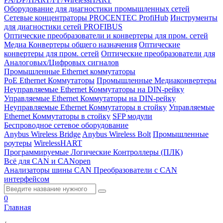
Оборудование для диагностики промышленных сетей
Сетевые концентраторы PROCENTEC ProfiHub
Инструменты
для диагностики сетей PROFIBUS
Оптические преобразователи и конвертеры для пром. сетей
Медиа Конвертеры общего назначения
Оптические
конвертеры для пром. сетей
Оптические преобразователи для
Аналоговых/Цифровых сигналов
Промышленные Ethernet коммутаторы
PoE Ethernet Коммутаторы
Промышленные Медиаконвертеры
Неуправляемые Ethernet Коммутаторы на DIN-рейку
Управляемые Ethernet Коммутаторы на DIN-рейку
Неуправляемые Ethernet Коммутаторы в стойку
Управляемые
Ethernet Коммутаторы в стойку
SFP модули
Беспроводное сетевое оборудование
Anybus Wireless Bridge
Anybus Wireless Bolt
Промышленные
роутеры
WirelessHART
Программируемые Логические Контроллеры (ПЛК)
Всё для CAN и CANopen
Анализаторы шины CAN
Преобразователи с CAN
интерфейсом
0
Главная