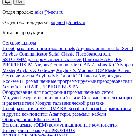
Отдел продаж:
sales@i-nets.ru
Отдел тех. поддержки:
support@i-nets.ru
Каталог продукции
Сетевые шлюзы
Преобразователи протоколов i-nets
Anybus Communicator Serial
Anybus Communicator Serial Classic
Преобразователи
SSTCOMM для промышленных сетей
Шлюзы HART, FF,
PROFIBUS PA
Anybus Communicator CAN
Anybus X CANopen
Master
Anybus X-Gateway
Anybus X Modbus-TCP Master/Client
Сетевые мосты Anybus.NET для IIoT
Шлюзы Anybus для
Rockwell
Промышленные программируемые преобразователи
Устройства HART,FF,PROFIBUS PA
Оборудование для построения промышленных сетей
Модули Резервирования линий связи
Сетевые концентраторы
и разветвители
Модули гальванической развязки
Преобразователи SZCOMARK Serial to Ethernet
Терминаторы
и другие компоненты
Адаптеры, разъёмы, кабели
Оборудование Ethernet-APL
Встраиваемые (OEM) коммуникационные компоненты
Интерфейсные модули PROFIBUS
PA/DP/HART/FF/WirelessHART