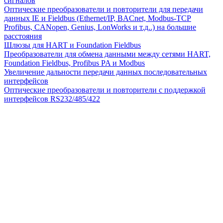
сигналов
Оптические преобразователи и повторители для передачи
данных IE и Fieldbus (Ethernet/IP, BACnet, Modbus-TCP
Profibus, CANopen, Genius, LonWorks и т.д..) на большие
расстояния
Шлюзы для HART и Foundation Fieldbus
Преобразователи для обмена данными между сетями HART,
Foundation Fieldbus, Profibus PA и Modbus
Увеличение дальности передачи данных последовательных
интерфейсов
Оптические преобразователи и повторители с поддержкой
интерфейсов RS232/485/422