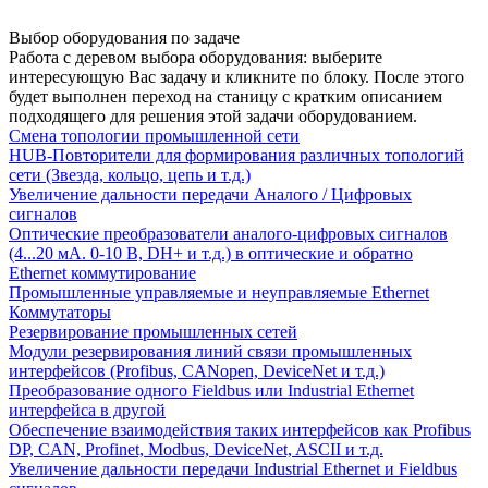
Выбор оборудования по задаче
Работа с деревом выбора оборудования: выберите
интересующую Вас задачу и кликните по блоку. После этого
будет выполнен переход на станицу с кратким описанием
подходящего для решения этой задачи оборудованием.
Смена топологии промышленной сети
HUB-Повторители для формирования различных топологий
сети (Звезда, кольцо, цепь и т.д.)
Увеличение дальности передачи Аналого / Цифровых
сигналов
Оптические преобразователи аналого-цифровых сигналов
(4...20 мА. 0-10 В, DH+ и т.д.) в оптические и обратно
Ethernet коммутирование
Промышленные управляемые и неуправляемые Ethernet
Коммутаторы
Резервирование промышленных сетей
Модули резервирования линий связи промышленных
интерфейсов (Profibus, CANopen, DeviceNet и т.д.)
Преобразование одного Fieldbus или Industrial Ethernet
интерфейса в другой
Обеспечение взаимодействия таких интерфейсов как Profibus
DP, CAN, Profinet, Modbus, DeviceNet, ASCII и т.д.
Увеличение дальности передачи Industrial Ethernet и Fieldbus