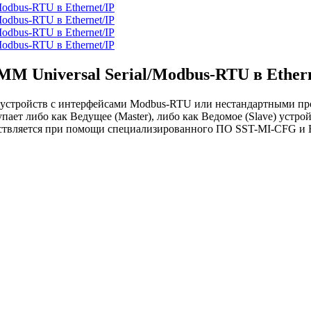
M Universal Serial/Modbus-RTU в Ethern
устройств с интерфейсами Modbus-RTU или нестандартными про
пает либо как Ведущее (Master), либо как Ведомое (Slave) устрой
ествляется при помощи специализированного ПО SST-MI-CFG и E