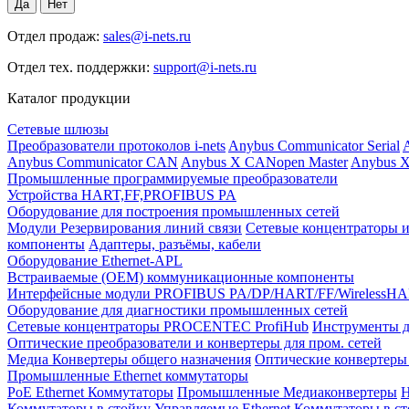
Отдел продаж:
sales@i-nets.ru
Отдел тех. поддержки:
support@i-nets.ru
Каталог продукции
Сетевые шлюзы
Преобразователи протоколов i-nets
Anybus Communicator Serial
A
Anybus Communicator CAN
Anybus X CANopen Master
Anybus X
Промышленные программируемые преобразователи
Устройства HART,FF,PROFIBUS PA
Оборудование для построения промышленных сетей
Модули Резервирования линий связи
Сетевые концентраторы и
компоненты
Адаптеры, разъёмы, кабели
Оборудование Ethernet-APL
Встраиваемые (OEM) коммуникационные компоненты
Интерфейсные модули PROFIBUS PA/DP/HART/FF/WirelessH
Оборудование для диагностики промышленных сетей
Сетевые концентраторы PROCENTEC ProfiHub
Инструменты д
Оптические преобразователи и конвертеры для пром. сетей
Медиа Конвертеры общего назначения
Оптические конвертеры 
Промышленные Ethernet коммутаторы
PoE Ethernet Коммутаторы
Промышленные Медиаконвертеры
Н
Коммутаторы в стойку
Управляемые Ethernet Коммутаторы в с