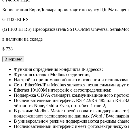
Конвертация Евро/Доллара происходит по курсу ЦБ РФ на день
GT100-EI-RS
(GT100-EI-RS) Преобразователь SSTCOMM Universal Serial/Modb
в наличии на складе
$ 738
В корзину
Функция определения конфликта IP адресов;
Функция отладки Modbus соединения;
Настройка при помощи лёгкого в освоении и использов
Сети EtherNet/IP и Modbus являются независимыми друг о
Ethernet 10/100M интерфейс с автоопределением;
Поддержка ODVA стандарта коммуникационного протокол
Последовательный интерфейс: RS-422/RS-485 или RS-232 , 
чётности: None, Odd и Even, стоп-бит: 1 или 2;
В режиме Modbus Master преобразователь поддерживает 
поддерживают распределение данных (Word / Byte mapping)
В универсальном режиме поддерживаются режимы character 
Последовательный интерфейс имеет фотоэлектрическую 