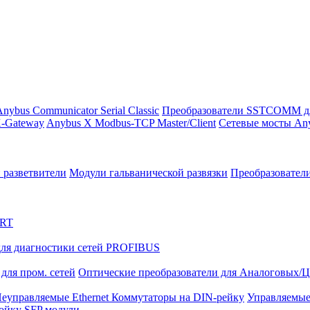
nybus Communicator Serial Classic
Преобразователи SSTCOMM д
-Gateway
Anybus X Modbus-TCP Master/Client
Сетевые мосты Any
 разветвители
Модули гальванической развязки
Преобразовател
ART
ля диагностики сетей PROFIBUS
для пром. сетей
Оптические преобразователи для Аналоговых/
еуправляемые Ethernet Коммутаторы на DIN-рейку
Управляемые
тойку
SFP модули