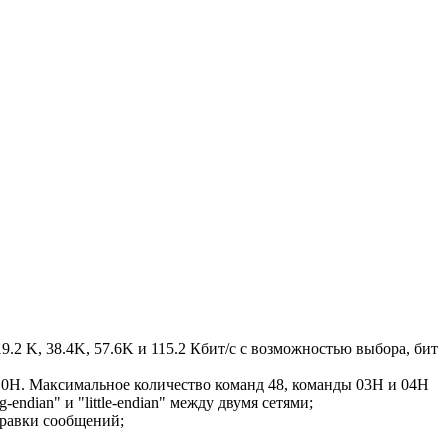
19.2 K, 38.4K, 57.6K и 115.2 Кбит/с с возможностью выбора, бит
10H. Максимальное количество команд 48, команды 03H и 04H
ndian" и "little-endian" между двумя сетями;
тправки сообщений;