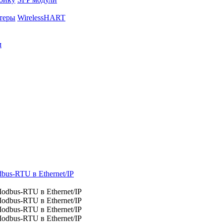
теры
WirelessHART
м
us-RTU в Ethernet/IP