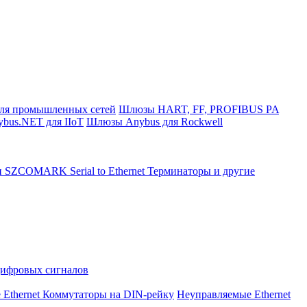
ля промышленных сетей
Шлюзы HART, FF, PROFIBUS PA
bus.NET для IIoT
Шлюзы Anybus для Rockwell
и SZCOMARK Serial to Ethernet
Терминаторы и другие
Цифровых сигналов
 Ethernet Коммутаторы на DIN-рейку
Неуправляемые Ethernet