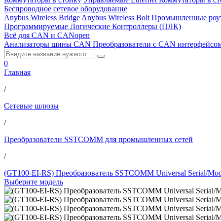
Беспроводное сетевое оборудование
Anybus Wireless Bridge
Anybus Wireless Bolt
Промышленные роу
Программируемые Логические Контроллеры (ПЛК)
Всё для CAN и CANopen
Анализаторы шины CAN
Преобразователи с CAN интерфейсо
0
Главная
/
Сетевые шлюзы
/
Преобразователи SSTCOMM для промышленных сетей
/
(GT100-EI-RS) Преобразователь SSTCOMM Universal Serial/Modb
Выберите модель