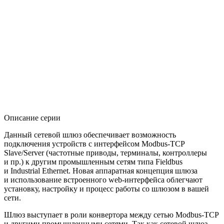
Описание серии
Данный сетевой шлюз обеспечивает возможность
подключения устройств с интерфейсом Modbus-TCP
Slave/Server (частотные приводы, терминалы, контроллеры
и пр.) к другим промышленным сетям типа Fieldbus
и Industrial Ethernet. Новая аппаратная концепция шлюза
и использование встроенного web-интерфейса облегчают
установку, настройку и процесс работы со шлюзом в вашей
сети.
Шлюз выступает в роли конвертора между сетью Modbus-TCP
и другими промышленными сетями. Так как сетевой шлюз