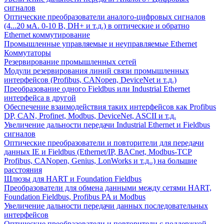
сигналов
Оптические преобразователи аналого-цифровых сигналов
(4...20 мА. 0-10 В, DH+ и т.д.) в оптические и обратно
Ethernet коммутирование
Промышленные управляемые и неуправляемые Ethernet
Коммутаторы
Резервирование промышленных сетей
Модули резервирования линий связи промышленных
интерфейсов (Profibus, CANopen, DeviceNet и т.д.)
Преобразование одного Fieldbus или Industrial Ethernet
интерфейса в другой
Обеспечение взаимодействия таких интерфейсов как Profibus
DP, CAN, Profinet, Modbus, DeviceNet, ASCII и т.д.
Увеличение дальности передачи Industrial Ethernet и Fieldbus
сигналов
Оптические преобразователи и повторители для передачи
данных IE и Fieldbus (Ethernet/IP, BACnet, Modbus-TCP
Profibus, CANopen, Genius, LonWorks и т.д..) на большие
расстояния
Шлюзы для HART и Foundation Fieldbus
Преобразователи для обмена данными между сетями HART,
Foundation Fieldbus, Profibus PA и Modbus
Увеличение дальности передачи данных последовательных
интерфейсов
Оптические преобразователи и повторители с поддержкой