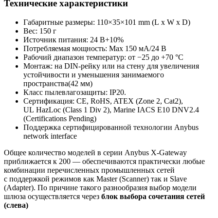
Технические характеристики
Габаритные размеры: 110×35×101 mm (L x W x D)
Вес: 150 г
Источник питания: 24 В+10%
Потребляемая мощность: Мах 150 мА/24 В
Рабочий диапазон температур: от −25 до +70 °C
Монтаж: на DIN-рейку или на стену для увеличения
устойчивости и уменьшения занимаемого
пространства(42 мм)
Класс пылевлагозащиты: IP20.
Сертификация: CE, RoHS, ATEX (Zone 2, Cat2),
UL HazLoc (Class 1 Div 2), Marine IACS E10 DNV2.4
(Certifications Pending)
Поддержка сертифицированной технологии Anybus
network interface
Общее количество моделей в серии Anybus X-Gateway
приближается к 200 — обеспечиваются практически любые
комбинации перечисленных промышленных сетей
с поддержкой режимов как Master (Scanner) так и Slave
(Adapter). По причине такого разнообразия выбор модели
шлюза осуществляется через
блок выбора сочетания сетей
(слева)