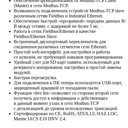
Обеспечение функциональности Modbus-TCP Client
(Master) в сети Modbus-TCP.
Возможность подключения устройств Modbus-TCP slave
различным сетям Fieldbus и Industrial Ethernet.
Обеспечение быстрой «прозрачной» передачи данных В/
В между сетями, с задержкой не более 5 мс.
Работа в сетях Fieldbus/Ethernet в качестве
Fieldbus/Ethernet Slave.
Встроенный двухпортовый переключатель для
соединения различных сегментов сети Ethernet.
Простой web-интерфейс для настройки и работы
со шлюзом, не требующий навыков программирования.
Удобный слот для SD-карт памяти, используемый для
резервного копирования, настройки и простой замены
модулей.
Быстрая перезагрузка.
Для подключения к ПК теперь используется USB-порт,
защищенный крышкой от попадания пыли.
Функция «live list» позволяет со стороны второй сети
получить доступ к информации о действeющих
в данный момент узлах в сети Modbus-TCP
с детализацией до уровня используемых трансакций.
Сертифицирован по CE, RoHS, ATEX,UL HAZ.LOC,
Marine IACS E10 DNV 2.4.