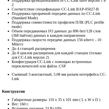
Поддержка функциональности CC-Link slave версии 1 и
2
Соответствие спецификации CC-Link BAP-05027-B
Поддержка прозрачной передачи данных по CC-Link
(Standard Mode)
Поддержка совместимости профилем ПЛК (PLC profile
mode)
Объем передаваемых I/O данных до 896 бит/128 слов
(368 байтов) данных в каждом направлении
Поддержка скорости передачи данных 156 кбит/с - 10
Мбит/с
До 4 станций расширения
До 8 циклов расширения для каждой станции (только
для CC-Link версии 2)
Конфигурация CC-Link с помощью встроенных
переключателей или файла .CSP
Съемный 5-контактный, 5.08 мм разъем интерфейса CC-
Link
Конструктив
Габаритные размеры: 110 x 35 x 101 mm ( L x W x D )
Вес: 160 г.
Источник питания: 24 В+10%.