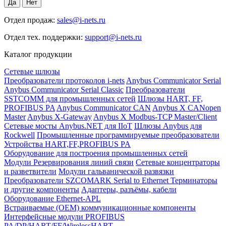
Отдел продаж:
sales@i-nets.ru
Отдел тех. поддержки:
support@i-nets.ru
Каталог продукции
Сетевые шлюзы
Преобразователи протоколов i-nets
Anybus Communicator Serial
Anybus Communicator Serial Classic
Преобразователи
SSTCOMM для промышленных сетей
Шлюзы HART, FF,
PROFIBUS PA
Anybus Communicator CAN
Anybus X CANopen
Master
Anybus X-Gateway
Anybus X Modbus-TCP Master/Client
Сетевые мосты Anybus.NET для IIoT
Шлюзы Anybus для
Rockwell
Промышленные программируемые преобразователи
Устройства HART,FF,PROFIBUS PA
Оборудование для построения промышленных сетей
Модули Резервирования линий связи
Сетевые концентраторы
и разветвители
Модули гальванической развязки
Преобразователи SZCOMARK Serial to Ethernet
Терминаторы
и другие компоненты
Адаптеры, разъёмы, кабели
Оборудование Ethernet-APL
Встраиваемые (OEM) коммуникационные компоненты
Интерфейсные модули PROFIBUS
PA/DP/HART/FF/WirelessHART