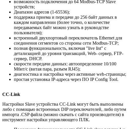
возможность подключения до 64 Modbus-TCP Slave
устройств;
Диапазон адресов (1-65536);
поддержка приема и передачи до 256 байт данных в
каждом направлении (более точно, о количестве
передаваемых байт можно узнать в руководстве
пользователя);
встроенный двухпортовый переключатель Ethernet для
соединения сегментов со стороны сети Modbus-TCP;
полная функциональность, включая "live list" с
детализацией до уровня транзакций, Web- сервер, FTP-
сервер, DHCP.
скорости передачи данных: автоопределение 10/100
Мбит/с (витая пара, разъем RJ45);
диагностика и настройка через активные web-страницы;
простая установка IP-адреса через ПО IP Config Tool.
CC-Link
Настройки Slave устройства CC-Link могут быть выполнены
либо с помощью встроенных DIP переключателей, либо путем
импорта .CSP файла (можно скачать с сайта производителя) в
инструмент настройки управляющего ПЛК.