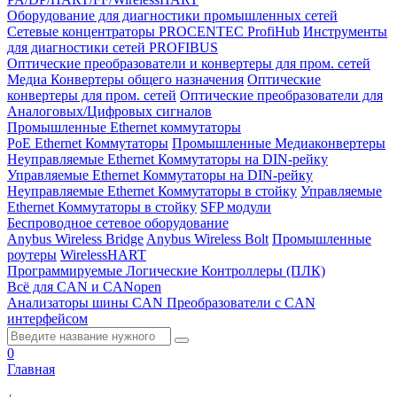
Оборудование для диагностики промышленных сетей
Сетевые концентраторы PROCENTEC ProfiHub
Инструменты
для диагностики сетей PROFIBUS
Оптические преобразователи и конвертеры для пром. сетей
Медиа Конвертеры общего назначения
Оптические
конвертеры для пром. сетей
Оптические преобразователи для
Аналоговых/Цифровых сигналов
Промышленные Ethernet коммутаторы
PoE Ethernet Коммутаторы
Промышленные Медиаконвертеры
Неуправляемые Ethernet Коммутаторы на DIN-рейку
Управляемые Ethernet Коммутаторы на DIN-рейку
Неуправляемые Ethernet Коммутаторы в стойку
Управляемые
Ethernet Коммутаторы в стойку
SFP модули
Беспроводное сетевое оборудование
Anybus Wireless Bridge
Anybus Wireless Bolt
Промышленные
роутеры
WirelessHART
Программируемые Логические Контроллеры (ПЛК)
Всё для CAN и CANopen
Анализаторы шины CAN
Преобразователи с CAN
интерфейсом
0
Главная