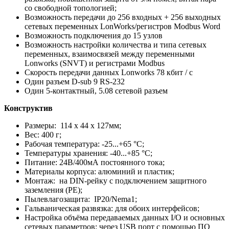
со свободной топологией;
Возможность передачи до 256 входных + 256 выходных
сетевых переменных LonWorks/регистров Modbus Word
Возможность подключения до 15 узлов
Возможность настройки количества и типа сетевых
переменных, взаимосвязей между переменными
Lonworks (SNVT) и регистрами Modbus
Скорость передачи данных Lonworks 78 кбит / с
Один разъем D-sub 9 RS-232
Один 5-контактный, 5.08 сетевой разъем
Конструктив
Размеры: 114 x 44 x 127мм;
Вес: 400 г;
Рабочая температура: -25...+65 °C;
Температуры хранения: -40...+85 °C;
Питание: 24В/400мА постоянного тока;
Материалы корпуса: алюминий и пластик;
Монтаж: на DIN-рейку с подключением защитного
заземления (РЕ);
Пылевлагозащита: IP20/Nema1;
Гальваническая развязка: для обоих интерфейсов;
Настройка объёма передаваемых данных I/O и основных
сетевых параметров: через USB порт с помощью ПО