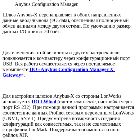
Anybus Configuration Manager.
Шлюз Anybus-X перенаправляет в обоих направлениях
данные ввода/вывода (I/O-data), обеспечивая полноценный
обмен данными между двумя сетями. По умолчанию размер
данных I/O принят 20 байт.
Для изменения этой величины и других настроек шлюз
подключается к компьютеру через конфигурационный порт
USB. Вся работа осуществляется через поставляемое
в комплекте
ПО «Anybus Configuration Manager X-
Gateway».
Для настройки шлюзов Anybus-X со стороны LonWorks
используется
ПО LWtool
(идет в комплекте, настройка через
порт RS-232). При помощи данной программы настраивается
соответствие данных Profinet сетевым переменным LonWorks
(UNVT, SNVT). Предусмотрена возможность создания
конфигураций как совместимых, так и не совместимых
с профилем LonMark. Поддерживается импорт/экспорт
файлов XIF.