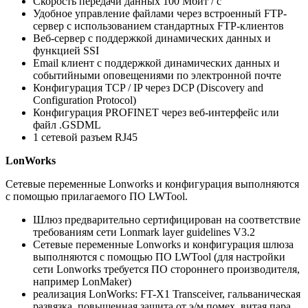
Скорость передачи данных 100 Мбит / с
Удобное управление файлами через встроенный FTP-
сервер с использованием стандартных FTP-клиентов
Веб-сервер с поддержкой динамических данных и
функцией SSI
Email клиент с поддержкой динамических данных и
событийными оповещениями по электронной почте
Конфигурация TCP / IP через DCP (Discovery and
Configuration Protocol)
Конфигурация PROFINET через веб-интерфейс или
файл .GSDML
1 сетевой разъем RJ45
LonWorks
Сетевые переменные Lonworks и конфигурация выполняются
с помощью прилагаемого ПО LWTool.
Шлюз предварительно сертифицирован на соответствие
требованиям сети Lonmark layer guidelines V3.2
Сетевые переменные Lonworks и конфигурация шлюза
выполняются с помощью ПО LWTool (для настройки
сети Lonworks требуется ПО стороннего производителя,
например LonMaker)
реализация LonWorks: FT-X1 Transceiver, гальваническая
развязка, повышенная защита от э/м помех, витая пара