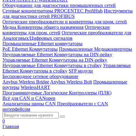
Оборудование для диагностики промышленных сетей
Сетевые концентраторы PROCENTEC ProfiHub
Инструменты
для диагностики сетей PROFIBUS
Оптические преобразователи и конвертеры для пром. сетей
Медиа Конвертеры общего назначения
Оптические
конвертеры для пром. сетей
Оптические преобразователи для
Аналоговых/Цифровых сигналов
Промышленные Ethernet коммутаторы
PoE Ethernet Коммутаторы
Промышленные Медиаконвертеры
Неуправляемые Ethernet Коммутаторы на DIN-рейку
Управляемые Ethernet Коммутаторы на DIN-рейку
Неуправляемые Ethernet Коммутаторы в стойку
Управляемые
Ethernet Коммутаторы в стойку
SFP модули
Беспроводное сетевое оборудование
Anybus Wireless Bridge
Anybus Wireless Bolt
Промышленные
роутеры
WirelessHART
Программируемые Логические Контроллеры (ПЛК)
Всё для CAN и CANopen
Анализаторы шины CAN
Преобразователи с CAN
интерфейсом
0
Главная