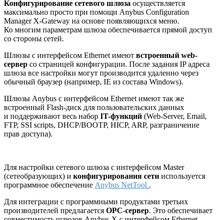
Конфигурирование сетевого шлюза
осуществляется
максимально просто при помощи Anybus Configuration
Manager X-Gateway на основе появляющихся меню.
Ко многим параметрам шлюза обеспечивается прямой доступ
со стороны сетей.
Шлюзы с интерфейсом Ethernet имеют
встроенный web-
сервер
со страницей конфигурации. После задания IP адреса
шлюза все настройки могут производится удаленно через
обычный браузер (например, IE из состава Windows).
Шлюзы Anybus с интерфейсом Ethernet имеют так же
встроенный Flash-диск для пользовательских данных
и поддерживают весь набор
IT-функций
(Web-Server, Email,
FTP, SSI scripts, DHCP/BOOTP, HICP, ARP, разграничение
прав доступа).
Для настройки сетевого шлюза с интерфейсом Master
(сетеобразующих) и
конфигурирования сети
используется
программное обеспечение
Anybus NetTool
.
Для интеграции с программными продуктами третьих
производителей предлагается
ОРС-сервер
. Это обеспечивает
совместимость шлюзов Anybus-X с интерфейсом Ethernet