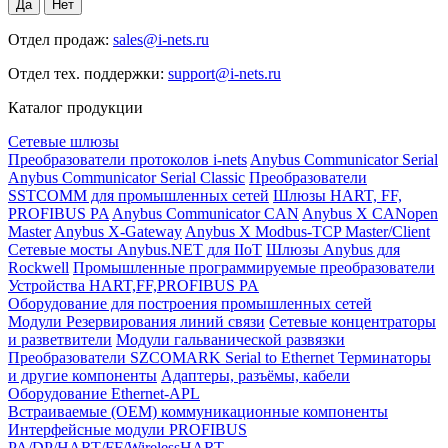
Отдел продаж:
sales@i-nets.ru
Отдел тех. поддержки:
support@i-nets.ru
Каталог продукции
Сетевые шлюзы
Преобразователи протоколов i-nets
Anybus Communicator Serial
Anybus Communicator Serial Classic
Преобразователи
SSTCOMM для промышленных сетей
Шлюзы HART, FF,
PROFIBUS PA
Anybus Communicator CAN
Anybus X CANopen
Master
Anybus X-Gateway
Anybus X Modbus-TCP Master/Client
Сетевые мосты Anybus.NET для IIoT
Шлюзы Anybus для
Rockwell
Промышленные программируемые преобразователи
Устройства HART,FF,PROFIBUS PA
Оборудование для построения промышленных сетей
Модули Резервирования линий связи
Сетевые концентраторы
и разветвители
Модули гальванической развязки
Преобразователи SZCOMARK Serial to Ethernet
Терминаторы
и другие компоненты
Адаптеры, разъёмы, кабели
Оборудование Ethernet-APL
Встраиваемые (OEM) коммуникационные компоненты
Интерфейсные модули PROFIBUS
PA/DP/HART/FF/WirelessHART