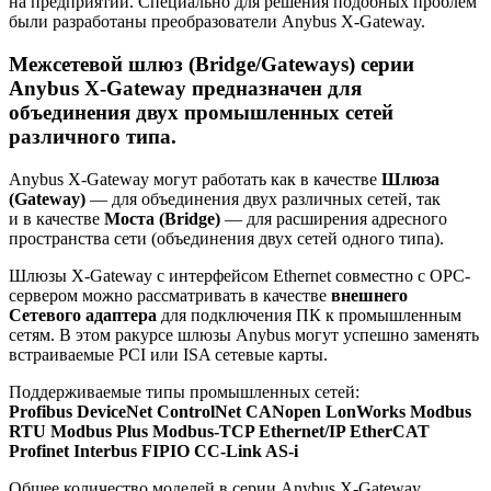
на предприятии. Специально для решения подобных проблем
были разработаны преобразователи Anybus X-Gateway.
Межсетевой шлюз (Bridge/Gateways) серии
Anybus X-Gateway предназначен для
объединения двух промышленных сетей
различного типа.
Anybus X-Gateway могут работать как в качестве
Шлюза
(Gateway)
— для объединения двух различных сетей, так
и в качестве
Моста (Bridge)
— для расширения адресного
пространства сети (объединения двух сетей одного типа).
Шлюзы X-Gateway с интерфейсом Ethernet совместно с ОРС-
сервером можно рассматривать в качестве
внешнего
Cетевого адаптера
для подключения ПК к промышленным
сетям. В этом ракурсе шлюзы Anybus могут успешно заменять
встраиваемые PCI или ISA сетевые карты.
Поддерживаемые типы промышленных сетей:
Profibus DeviceNet ControlNet CANopen LonWorks Modbus
RTU Modbus Plus Modbus-TCP Ethernet/IP EtherCAT
Profinet Interbus FIPIO CC-Link AS-i
Общее количество моделей в серии Anybus X-Gateway