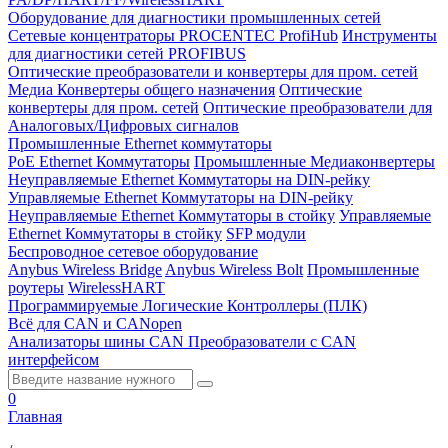
Оборудование для диагностики промышленных сетей
Сетевые концентраторы PROCENTEC ProfiHub
Инструменты
для диагностики сетей PROFIBUS
Оптические преобразователи и конвертеры для пром. сетей
Медиа Конвертеры общего назначения
Оптические
конвертеры для пром. сетей
Оптические преобразователи для
Аналоговых/Цифровых сигналов
Промышленные Ethernet коммутаторы
PoE Ethernet Коммутаторы
Промышленные Медиаконвертеры
Неуправляемые Ethernet Коммутаторы на DIN-рейку
Управляемые Ethernet Коммутаторы на DIN-рейку
Неуправляемые Ethernet Коммутаторы в стойку
Управляемые
Ethernet Коммутаторы в стойку
SFP модули
Беспроводное сетевое оборудование
Anybus Wireless Bridge
Anybus Wireless Bolt
Промышленные
роутеры
WirelessHART
Программируемые Логические Контроллеры (ПЛК)
Всё для CAN и CANopen
Анализаторы шины CAN
Преобразователи с CAN
интерфейсом
0
Главная