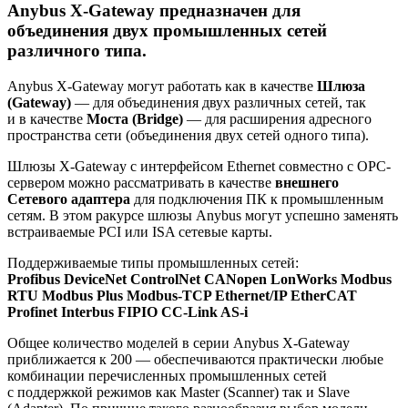
Anybus X-Gateway предназначен для
объединения двух промышленных сетей
различного типа.
Anybus X-Gateway могут работать как в качестве
Шлюза
(Gateway)
— для объединения двух различных сетей, так
и в качестве
Моста (Bridge)
— для расширения адресного
пространства сети (объединения двух сетей одного типа).
Шлюзы X-Gateway с интерфейсом Ethernet совместно с ОРС-
сервером можно рассматривать в качестве
внешнего
Cетевого адаптера
для подключения ПК к промышленным
сетям. В этом ракурсе шлюзы Anybus могут успешно заменять
встраиваемые PCI или ISA сетевые карты.
Поддерживаемые типы промышленных сетей:
Profibus DeviceNet ControlNet CANopen LonWorks Modbus
RTU Modbus Plus Modbus-TCP Ethernet/IP EtherCAT
Profinet Interbus FIPIO CC-Link AS-i
Общее количество моделей в серии Anybus X-Gateway
приближается к 200 — обеспечиваются практически любые
комбинации перечисленных промышленных сетей
с поддержкой режимов как Master (Scanner) так и Slave