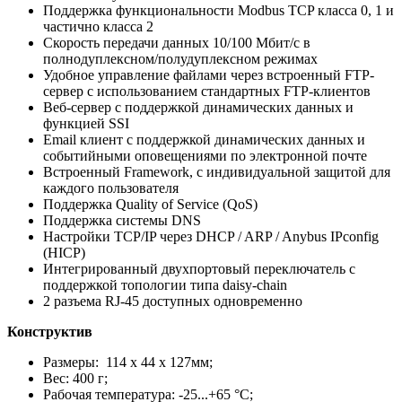
Поддержка функциональности Modbus TCP класса 0, 1 и
частично класса 2
Скорость передачи данных 10/100 Мбит/с в
полнодуплексном/полудуплексном режимах
Удобное управление файлами через встроенный FTP-
сервер с использованием стандартных FTP-клиентов
Веб-сервер с поддержкой динамических данных и
функцией SSI
Email клиент с поддержкой динамических данных и
событийными оповещениями по электронной почте
Встроенный Framework, с индивидуальной защитой для
каждого пользователя
Поддержка Quality of Service (QoS)
Поддержка системы DNS
Настройки TCP/IP через DHCP / ARP / Anybus IPconfig
(HICP)
Интегрированный двухпортовый переключатель с
поддержкой топологии типа daisy-chain
2 разъема RJ-45 доступных одновременно
Конструктив
Размеры: 114 x 44 x 127мм;
Вес: 400 г;
Рабочая температура: -25...+65 °C;