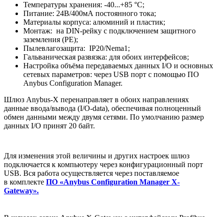
Температуры хранения: -40...+85 °C;
Питание: 24В/400мА постоянного тока;
Материалы корпуса: алюминий и пластик;
Монтаж: на DIN-рейку с подключением защитного
заземления (РЕ);
Пылевлагозащита: IP20/Nema1;
Гальваническая развязка: для обоих интерфейсов;
Настройка объёма передаваемых данных I/O и основных
сетевых параметров: через USB порт с помощью ПО
Anybus Configuration Manager.
Шлюз Anybus-X перенаправляет в обоих направлениях
данные ввода/вывода (I/O-data), обеспечивая полноценный
обмен данными между двумя сетями. По умолчанию размер
данных I/O принят 20 байт.
Для изменения этой величины и других настроек шлюз
подключается к компьютеру через конфигурационный порт
USB. Вся работа осуществляется через поставляемое
в комплекте
ПО «Anybus Configuration Manager X-
Gateway».