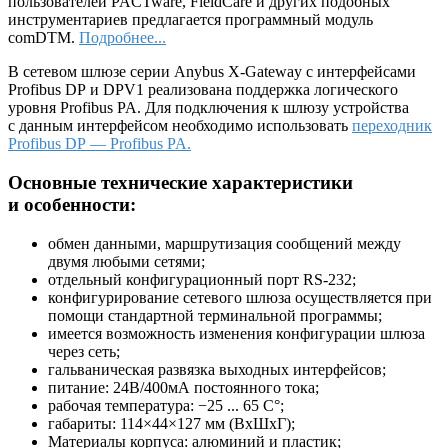
пользователей PACTware, FieldCare и других подобных
инструментариев предлагается программный модуль
comDTM.
Подробнее...
В сетевом шлюзе серии Anybus X-Gateway с интерфейсами
Profibus DP и DPV1 реализована поддержка логического
уровня Profibus PA. Для подключения к шлюзу устройства
с данным интерфейсом необходимо использовать
переходник
Profibus DP — Profibus PA.
Основные технические характеристики
и особенности:
обмен данными, маршрутизация сообщений между
двумя любыми сетями;
отдельный конфигурационный порт RS-232;
конфигурирование сетевого шлюза осуществляется при
помощи стандартной терминальной программы;
имеется возможность изменения конфигурации шлюза
через сеть;
гальваническая развязка выходных интерфейсов;
питание: 24В/400мА постоянного тока;
рабочая температура: −25 ... 65 С°;
габариты: 114×44×127 мм (ВхШхГ);
Материалы корпуса: алюминий и пластик;