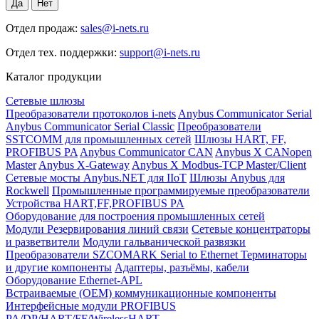
Отдел продаж:
sales@i-nets.ru
Отдел тех. поддержки:
support@i-nets.ru
Каталог продукции
Сетевые шлюзы
Преобразователи протоколов i-nets
Anybus Communicator Serial
Anybus Communicator Serial Classic
Преобразователи
SSTCOMM для промышленных сетей
Шлюзы HART, FF,
PROFIBUS PA
Anybus Communicator CAN
Anybus X CANopen
Master
Anybus X-Gateway
Anybus X Modbus-TCP Master/Client
Сетевые мосты Anybus.NET для IIoT
Шлюзы Anybus для
Rockwell
Промышленные программируемые преобразователи
Устройства HART,FF,PROFIBUS PA
Оборудование для построения промышленных сетей
Модули Резервирования линий связи
Сетевые концентраторы
и разветвители
Модули гальванической развязки
Преобразователи SZCOMARK Serial to Ethernet
Терминаторы
и другие компоненты
Адаптеры, разъёмы, кабели
Оборудование Ethernet-APL
Встраиваемые (OEM) коммуникационные компоненты
Интерфейсные модули PROFIBUS
PA/DP/HART/FF/WirelessHART