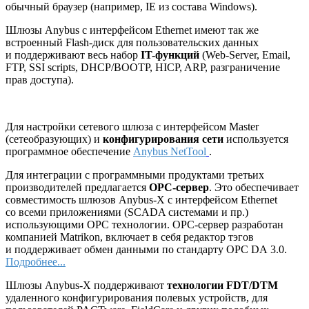
обычный браузер (например, IE из состава Windows).
Шлюзы Anybus с интерфейсом Ethernet имеют так же
встроенный Flash-диск для пользовательских данных
и поддерживают весь набор
IT-функций
(Web-Server, Email,
FTP, SSI scripts, DHCP/BOOTP, HICP, ARP, разграничение
прав доступа).
Для настройки сетевого шлюза с интерфейсом Master
(сетеобразующих) и
конфигурирования сети
используется
программное обеспечение
Anybus NetTool
.
Для интеграции с программными продуктами третьих
производителей предлагается
ОРС-сервер
. Это обеспечивает
совместимость шлюзов Anybus-X с интерфейсом Ethernet
со всеми приложениями (SCADA системами и пр.)
использующими ОРС технологии. ОРС-сервер разработан
компанией Matrikon, включает в себя редактор тэгов
и поддерживает обмен данными по стандарту OPC DA 3.0.
Подробнее...
Шлюзы Anybus-X поддерживают
технологии FDT/DTM
удаленного конфигурирования полевых устройств, для