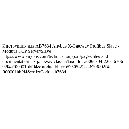
Инструкция для AB7634 Anybus X-Gateway Profibus Slave -
Modbus TCP Server/Slave
https://www.anybus.com/technical-support/pages/files-and-
documentation---x-gateway-classic?taxonId=2606c704-22ce-6706-
92f4-ff00001bbfd4&productId=eea53505-22ce-6706-92f4-
ff00001bbfd4&orderCode=ab7634