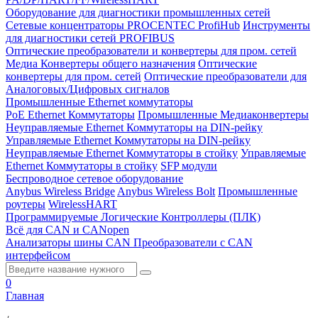
Оборудование для диагностики промышленных сетей
Сетевые концентраторы PROCENTEC ProfiHub
Инструменты
для диагностики сетей PROFIBUS
Оптические преобразователи и конвертеры для пром. сетей
Медиа Конвертеры общего назначения
Оптические
конвертеры для пром. сетей
Оптические преобразователи для
Аналоговых/Цифровых сигналов
Промышленные Ethernet коммутаторы
PoE Ethernet Коммутаторы
Промышленные Медиаконвертеры
Неуправляемые Ethernet Коммутаторы на DIN-рейку
Управляемые Ethernet Коммутаторы на DIN-рейку
Неуправляемые Ethernet Коммутаторы в стойку
Управляемые
Ethernet Коммутаторы в стойку
SFP модули
Беспроводное сетевое оборудование
Anybus Wireless Bridge
Anybus Wireless Bolt
Промышленные
роутеры
WirelessHART
Программируемые Логические Контроллеры (ПЛК)
Всё для CAN и CANopen
Анализаторы шины CAN
Преобразователи с CAN
интерфейсом
0
Главная