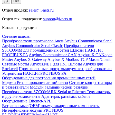
Отдел продаж:
sales@i-nets.ru
Отдел тех. поддержки:
support@i-nets.ru
Каталог продукции
Сетевые шлюзы
Преобразователи протоколов i-nets
Anybus Communicator Serial
Anybus Communicator Serial Classic
Преобразователи
SSTCOMM для промышленных сетей
Шлюзы HART, FF,
PROFIBUS PA
Anybus Communicator CAN
Anybus X CANopen
Master
Anybus X-Gateway
Anybus X Modbus-TCP Master/Client
Сетевые мосты Anybus.NET для IIoT
Шлюзы Anybus для
Rockwell
Промышленные программируемые преобразователи
Устройства HART,FF,PROFIBUS PA
Оборудование для построения промышленных сетей
Модули Резервирования линий связи
Сетевые концентраторы
и разветвители
Модули гальванической развязки
Преобразователи SZCOMARK Serial to Ethernet
Терминаторы
и другие компоненты
Адаптеры, разъёмы, кабели
Оборудование Ethernet-APL
Встраиваемые (OEM) коммуникационные компоненты
Интерфейсные модули PROFIBUS
PA/DP/HART/FF/WirelessHART