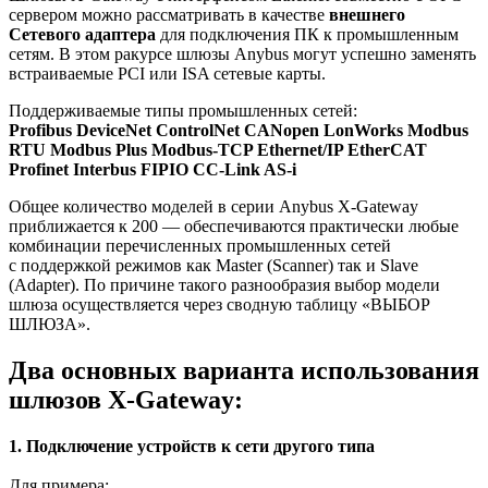
сервером можно рассматривать в качестве
внешнего
Cетевого адаптера
для подключения ПК к промышленным
сетям. В этом ракурсе шлюзы Anybus могут успешно заменять
встраиваемые PCI или ISA сетевые карты.
Поддерживаемые типы промышленных сетей:
Profibus DeviceNet ControlNet CANopen LonWorks Modbus
RTU Modbus Plus Modbus-TCP Ethernet/IP EtherCAT
Profinet Interbus FIPIO CC-Link AS-i
Общее количество моделей в серии Anybus X-Gateway
приближается к 200 — обеспечиваются практически любые
комбинации перечисленных промышленных сетей
с поддержкой режимов как Master (Scanner) так и Slave
(Adapter). По причине такого разнообразия выбор модели
шлюза осуществляется через сводную таблицу «ВЫБОР
ШЛЮЗА».
Два основных варианта использования
шлюзов X-Gateway:
1. Подключение устройств к сети другого типа
Для примера: