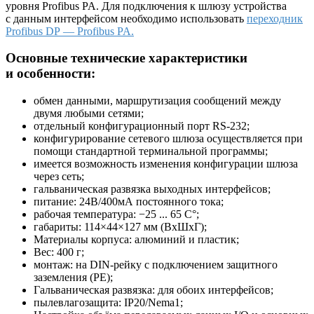
уровня Profibus PA. Для подключения к шлюзу устройства
с данным интерфейсом необходимо использовать
переходник
Profibus DP — Profibus PA.
Основные технические характеристики
и особенности:
обмен данными, маршрутизация сообщений между
двумя любыми сетями;
отдельный конфигурационный порт RS-232;
конфигурирование сетевого шлюза осуществляется при
помощи стандартной терминальной программы;
имеется возможность изменения конфигурации шлюза
через сеть;
гальваническая развязка выходных интерфейсов;
питание: 24В/400мА постоянного тока;
рабочая температура: −25 ... 65 С°;
габариты: 114×44×127 мм (ВхШхГ);
Материалы корпуса: алюминий и пластик;
Вес: 400 г;
монтаж: на DIN-рейку с подключением защитного
заземления (РЕ);
Гальваническая развязка: для обоих интерфейсов;
пылевлагозащита: IP20/Nema1;