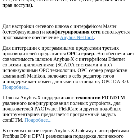
прав доступа).
Для настройки сетевого шлюза с интерфейсом Master
(сетеобразующих) и
конфигурирования сети
используется
программное обеспечение
Anybus NetTool
.
Для интеграции с программными продуктами третьих
производителей предлагается
ОРС-сервер
. Это обеспечивает
совместимость шлюзов Anybus-X с интерфейсом Ethernet
со всеми приложениями (SCADA системами и пр.)
использующими ОРС технологии. ОРС-сервер разработан
компанией Matrikon, включает в себя редактор тэгов
и поддерживает обмен данными по стандарту OPC DA 3.0.
Подробнее...
Шлюзы Anybus-X поддерживают
технологии FDT/DTM
удаленного конфигурирования полевых устройств, для
пользователей PACTware, FieldCare и других подобных
инструментариев предлагается программный модуль
comDTM.
Подробнее...
В сетевом шлюзе серии Anybus X-Gateway с интерфейсами
Profibus DP и DPV1 реализована поддержка логического