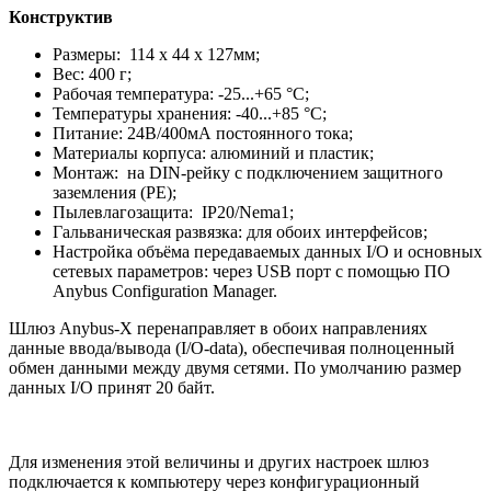
Конструктив
Размеры: 114 x 44 x 127мм;
Вес: 400 г;
Рабочая температура: -25...+65 °C;
Температуры хранения: -40...+85 °C;
Питание: 24В/400мА постоянного тока;
Материалы корпуса: алюминий и пластик;
Монтаж: на DIN-рейку с подключением защитного
заземления (РЕ);
Пылевлагозащита: IP20/Nema1;
Гальваническая развязка: для обоих интерфейсов;
Настройка объёма передаваемых данных I/O и основных
сетевых параметров: через USB порт с помощью ПО
Anybus Configuration Manager.
Шлюз Anybus-X перенаправляет в обоих направлениях
данные ввода/вывода (I/O-data), обеспечивая полноценный
обмен данными между двумя сетями. По умолчанию размер
данных I/O принят 20 байт.
Для изменения этой величины и других настроек шлюз
подключается к компьютеру через конфигурационный