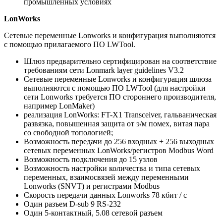
промышленных условиях
LonWorks
Сетевые переменные Lonworks и конфигурация выполняются
с помощью прилагаемого ПО LWTool.
Шлюз предварительно сертифицирован на соответствие
требованиям сети Lonmark layer guidelines V3.2
Сетевые переменные Lonworks и конфигурация шлюза
выполняются с помощью ПО LWTool (для настройки
сети Lonworks требуется ПО стороннего производителя,
например LonMaker)
реализация LonWorks: FT-X1 Transceiver, гальваническая
развязка, повышенная защита от э/м помех, витая пара
со свободной топологией;
Возможность передачи до 256 входных + 256 выходных
сетевых переменных LonWorks/регистров Modbus Word
Возможность подключения до 15 узлов
Возможность настройки количества и типа сетевых
переменных, взаимосвязей между переменными
Lonworks (SNVT) и регистрами Modbus
Скорость передачи данных Lonworks 78 кбит / с
Один разъем D-sub 9 RS-232
Один 5-контактный, 5.08 сетевой разъем