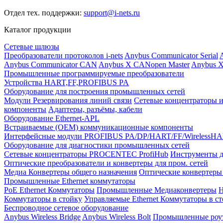
Отдел тех. поддержки:
support@i-nets.ru
Каталог продукции
Сетевые шлюзы
Преобразователи протоколов i-nets
Anybus Communicator Serial
A
Anybus Communicator CAN
Anybus X CANopen Master
Anybus X
Промышленные программируемые преобразователи
Устройства HART,FF,PROFIBUS PA
Оборудование для построения промышленных сетей
Модули Резервирования линий связи
Сетевые концентраторы и
компоненты
Адаптеры, разъёмы, кабели
Оборудование Ethernet-APL
Встраиваемые (OEM) коммуникационные компоненты
Интерфейсные модули PROFIBUS PA/DP/HART/FF/WirelessH
Оборудование для диагностики промышленных сетей
Сетевые концентраторы PROCENTEC ProfiHub
Инструменты д
Оптические преобразователи и конвертеры для пром. сетей
Медиа Конвертеры общего назначения
Оптические конвертеры 
Промышленные Ethernet коммутаторы
PoE Ethernet Коммутаторы
Промышленные Медиаконвертеры
Н
Коммутаторы в стойку
Управляемые Ethernet Коммутаторы в с
Беспроводное сетевое оборудование
Anybus Wireless Bridge
Anybus Wireless Bolt
Промышленные роу