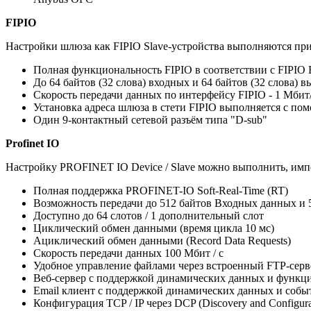
FIPIO
Настройки шлюза как FIPIO Slave-устройства выполняются пр
Полная функциональность FIPIO в соответствии с FIPIO Ex
До 64 байтов (32 слова) входных и 64 байтов (32 слова)
Скорость передачи данных по интерфейсу FIPIO - 1 Мбит
Установка адреса шлюза в стети FIPIO выполняется с по
Один 9-контактный сетевой разъём типа "D-sub"
Profinet IO
Настройку PROFINET IO Device / Slave можно выполнить, имп
Полная поддержка PROFINET-IO Soft-Real-Time (RT)
Возможность передачи до 512 байтов Входных данных и
Доступно до 64 слотов / 1 дополнительный слот
Циклический обмен данными (время цикла 10 мс)
Ациклический обмен данными (Record Data Requests)
Скорость передачи данных 100 Мбит / с
Удобное управление файлами через встроенный FTP-серв
Веб-сервер с поддержкой динамических данных и функци
Email клиент с поддержкой динамических данных и соб
Конфигурация TCP / IP через DCP (Discovery and Configurat