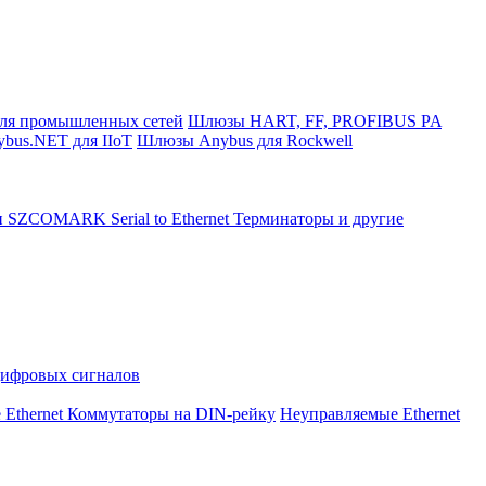
ля промышленных сетей
Шлюзы HART, FF, PROFIBUS PA
bus.NET для IIoT
Шлюзы Anybus для Rockwell
и SZCOMARK Serial to Ethernet
Терминаторы и другие
Цифровых сигналов
 Ethernet Коммутаторы на DIN-рейку
Неуправляемые Ethernet