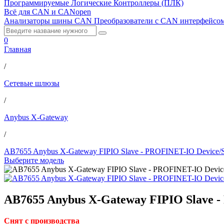
Программируемые Логические Контроллеры (ПЛК)
Всё для CAN и CANopen
Анализаторы шины CAN
Преобразователи с CAN интерфейсо
0
Главная
/
Сетевые шлюзы
/
Anybus X-Gateway
/
AB7655 Anybus X-Gateway FIPIO Slave - PROFINET-IO Device/S
Выберите модель
AB7655 Anybus X-Gateway FIPIO Slave -
Снят с производства