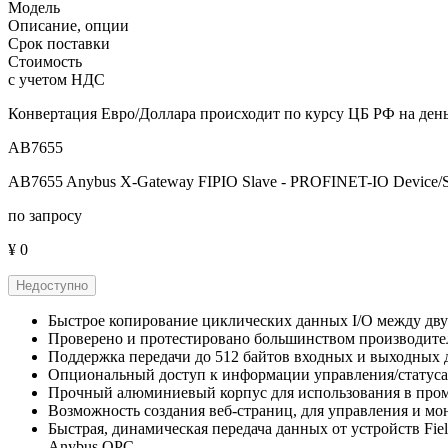
Модель
Описание, опции
Срок поставки
Стоимость
с учетом НДС
Конвертация Евро/Доллара происходит по курсу ЦБ РФ на день
AB7655
AB7655 Anybus X-Gateway FIPIO Slave - PROFINET-IO Device/S
по запросу
¥ 0
Недоступно
Быстрое копирование циклических данных I/O между двум
Проверено и протестировано большинством производит
Поддержка передачи до 512 байтов входных и выходных 
Опциональный доступ к информации управления/статуса
Прочный алюминиевый корпус для использования в пр
Возможность создания веб-страниц, для управления и м
Быстрая, динамическая передача данных от устройств Fiel
Anybus OPC