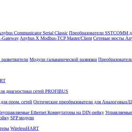
nybus Communicator Serial Classic
Преобразователи SSTCOMM д
-Gateway
Anybus X Modbus-TCP Master/Client
Сетевые мосты Any
 разветвители
Модули гальванической развязки
Преобразовател
ART
ля диагностики сетей PROFIBUS
для пром. сетей
Оптические преобразователи для Аналоговых/
еуправляемые Ethernet Коммутаторы на DIN-рейку
Управляемые
тойку
SFP модули
теры
WirelessHART