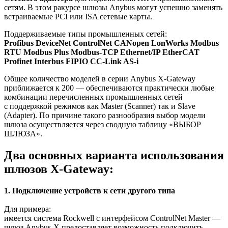
сетям. В этом ракурсе шлюзы Anybus могут успешно заменять
встраиваемые PCI или ISA сетевые карты.
Поддерживаемые типы промышленных сетей:
Profibus DeviceNet ControlNet CANopen LonWorks Modbus
RTU Modbus Plus Modbus-TCP Ethernet/IP EtherCAT
Profinet Interbus FIPIO CC-Link AS-i
Общее количество моделей в серии Anybus X-Gateway
приближается к 200 — обеспечиваются практически любые
комбинации перечисленных промышленных сетей
с поддержкой режимов как Master (Scanner) так и Slave
(Adapter). По причине такого разнообразия выбор модели
шлюза осуществляется через сводную таблицу «ВЫБОР
ШЛЮЗА».
Два основных варианта использования
шлюзов X-Gateway:
1. Подключение устройств к сети другого типа
Для примера:
имеется система Rockwell с интерфейсом ControlNet Master —
шлюз Anybus-X предоставляет возможность подключить