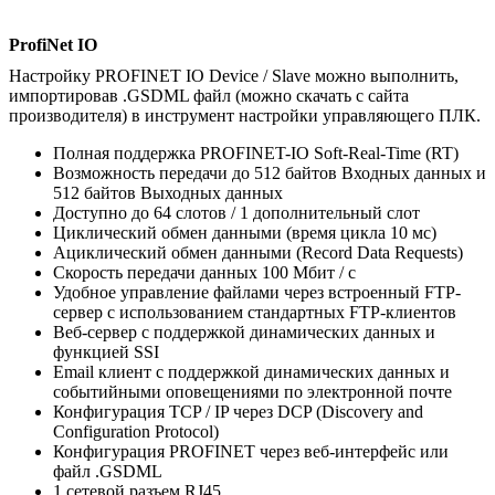
ProfiNet IO
Настройку PROFINET IO Device / Slave можно выполнить,
импортировав .GSDML файл (можно скачать с сайта
производителя) в инструмент настройки управляющего ПЛК.
Полная поддержка PROFINET-IO Soft-Real-Time (RT)
Возможность передачи до 512 байтов Входных данных и
512 байтов Выходных данных
Доступно до 64 слотов / 1 дополнительный слот
Циклический обмен данными (время цикла 10 мс)
Ациклический обмен данными (Record Data Requests)
Скорость передачи данных 100 Мбит / с
Удобное управление файлами через встроенный FTP-
сервер с использованием стандартных FTP-клиентов
Веб-сервер с поддержкой динамических данных и
функцией SSI
Email клиент с поддержкой динамических данных и
событийными оповещениями по электронной почте
Конфигурация TCP / IP через DCP (Discovery and
Configuration Protocol)
Конфигурация PROFINET через веб-интерфейс или
файл .GSDML
1 сетевой разъем RJ45