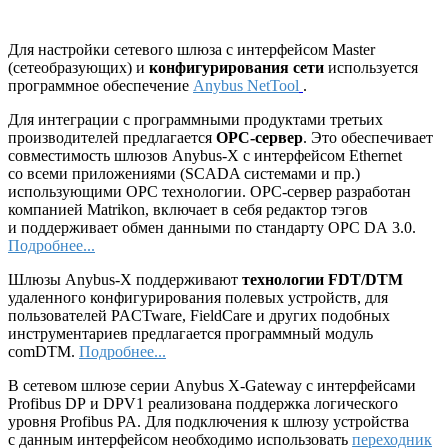
Для настройки сетевого шлюза с интерфейсом Master
(сетеобразующих) и
конфигурирования сети
используется
программное обеспечение
Anybus NetTool
.
Для интеграции с программными продуктами третьих
производителей предлагается
ОРС-сервер
. Это обеспечивает
совместимость шлюзов Anybus-X с интерфейсом Ethernet
со всеми приложениями (SCADA системами и пр.)
использующими ОРС технологии. ОРС-сервер разработан
компанией Matrikon, включает в себя редактор тэгов
и поддерживает обмен данными по стандарту OPC DA 3.0.
Подробнее...
Шлюзы Anybus-X поддерживают
технологии FDT/DTM
удаленного конфигурирования полевых устройств, для
пользователей PACTware, FieldCare и других подобных
инструментариев предлагается программный модуль
comDTM.
Подробнее...
В сетевом шлюзе серии Anybus X-Gateway с интерфейсами
Profibus DP и DPV1 реализована поддержка логического
уровня Profibus PA. Для подключения к шлюзу устройства
с данным интерфейсом необходимо использовать
переходник