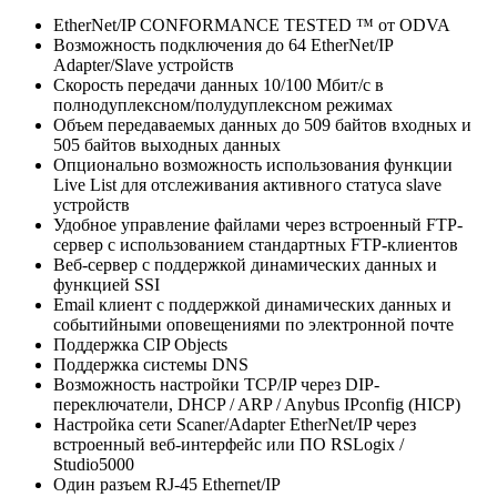
EtherNet/IP CONFORMANCE TESTED ™ от ODVA
Возможность подключения до 64 EtherNet/IP
Adapter/Slave устройств
Скорость передачи данных 10/100 Мбит/с в
полнодуплексном/полудуплексном режимах
Объем передаваемых данных до 509 байтов входных и
505 байтов выходных данных
Опционально возможность использования функции
Live List для отслеживания активного статуса slave
устройств
Удобное управление файлами через встроенный FTP-
сервер с использованием стандартных FTP-клиентов
Веб-сервер с поддержкой динамических данных и
функцией SSI
Email клиент с поддержкой динамических данных и
событийными оповещениями по электронной почте
Поддержка CIP Objects
Поддержка системы DNS
Возможность настройки TCP/IP через DIP-
переключатели, DHCP / ARP / Anybus IPconfig (HICP)
Настройка сети Scaner/Adapter EtherNet/IP через
встроенный веб-интерфейс или ПО RSLogix /
Studio5000
Один разъем RJ-45 Ethernet/IP