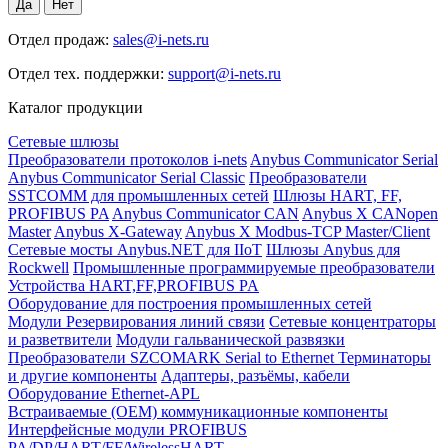
Отдел продаж:
sales@i-nets.ru
Отдел тех. поддержки:
support@i-nets.ru
Каталог продукции
Сетевые шлюзы
Преобразователи протоколов i-nets
Anybus Communicator Serial
Anybus Communicator Serial Classic
Преобразователи
SSTCOMM для промышленных сетей
Шлюзы HART, FF,
PROFIBUS PA
Anybus Communicator CAN
Anybus X CANopen
Master
Anybus X-Gateway
Anybus X Modbus-TCP Master/Client
Сетевые мосты Anybus.NET для IIoT
Шлюзы Anybus для
Rockwell
Промышленные программируемые преобразователи
Устройства HART,FF,PROFIBUS PA
Оборудование для построения промышленных сетей
Модули Резервирования линий связи
Сетевые концентраторы
и разветвители
Модули гальванической развязки
Преобразователи SZCOMARK Serial to Ethernet
Терминаторы
и другие компоненты
Адаптеры, разъёмы, кабели
Оборудование Ethernet-APL
Встраиваемые (OEM) коммуникационные компоненты
Интерфейсные модули PROFIBUS
PA/DP/HART/FF/WirelessHART