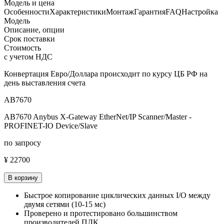
Модель и цена
Особенности
Характеристики
Монтаж
Гарантия
FAQ
Настройка
Модель
Описание, опции
Срок поставки
Стоимость
с учетом НДС
Конвертация Евро/Доллара происходит по курсу ЦБ РФ на
день выставления счета
AB7670
AB7670 Anybus X-Gateway EtherNet/IP Scanner/Master -
PROFINET-IO Device/Slave
по запросу
¥ 22700
В корзину
Быстрое копирование циклических данных I/O между
двумя сетями (10-15 мс)
Проверено и протестировано большинством
производителей ПЛК