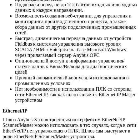
Поддержка передачи до 512 байтов входных и выходных
данных в каждом направлении.
Возможность создания веб-страниц, для управления и
мониторинга производственного процесса, а также
сбора данных от других подключенных промышленных
сетей
Быстрая, динамическая передача данных от устройств
Fieldbus к системам управления высокого уровня
SCADA / HMI / Enterprise на базе Microsoft Windows
через прилагаемый сервер Anybus OPC
Опциональный доступ к информации управления/
статуса данных Ввода/Вывода для диагностических
целей
Прочный алюминиевый корпус для использования в
промышленных условиях
Нет необходимости в использовании ПЛК со стороны
сети Ethernet IP, так как шлюз является Ethernet IP Master
устройством
Ethernet/IP
Шлюз Anybus X со встроенным интерфейсом EtherNet/IP
Scanner/Master можно использовать в тех случаях, когда в сети
EtherNet/IP нет управляющего ПЛК. Шлюз сам выступает в
роли EtherNet/IP Scanner/Master устройства.