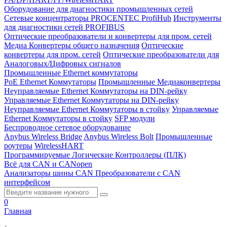
Оборудование для диагностики промышленных сетей
Сетевые концентраторы PROCENTEC ProfiHub
Инструменты
для диагностики сетей PROFIBUS
Оптические преобразователи и конвертеры для пром. сетей
Медиа Конвертеры общего назначения
Оптические
конвертеры для пром. сетей
Оптические преобразователи для
Аналоговых/Цифровых сигналов
Промышленные Ethernet коммутаторы
PoE Ethernet Коммутаторы
Промышленные Медиаконвертеры
Неуправляемые Ethernet Коммутаторы на DIN-рейку
Управляемые Ethernet Коммутаторы на DIN-рейку
Неуправляемые Ethernet Коммутаторы в стойку
Управляемые
Ethernet Коммутаторы в стойку
SFP модули
Беспроводное сетевое оборудование
Anybus Wireless Bridge
Anybus Wireless Bolt
Промышленные
роутеры
WirelessHART
Программируемые Логические Контроллеры (ПЛК)
Всё для CAN и CANopen
Анализаторы шины CAN
Преобразователи с CAN
интерфейсом
0
Главная