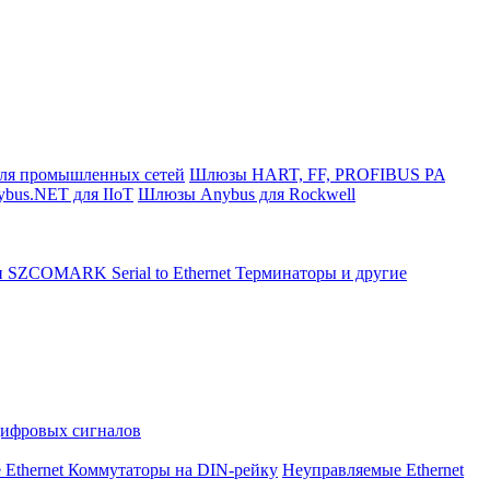
ля промышленных сетей
Шлюзы HART, FF, PROFIBUS PA
bus.NET для IIoT
Шлюзы Anybus для Rockwell
и SZCOMARK Serial to Ethernet
Терминаторы и другие
Цифровых сигналов
 Ethernet Коммутаторы на DIN-рейку
Неуправляемые Ethernet