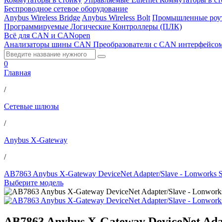
Беспроводное сетевое оборудование
Anybus Wireless Bridge
Anybus Wireless Bolt
Промышленные роу
Программируемые Логические Контроллеры (ПЛК)
Всё для CAN и CANopen
Анализаторы шины CAN
Преобразователи с CAN интерфейсо
0
Главная
/
Сетевые шлюзы
/
Anybus X-Gateway
/
AB7863 Anybus X-Gateway DeviceNet Adapter/Slave - Lonworks S
Выберите модель
AB7863 Anybus X-Gateway DeviceNet Adap