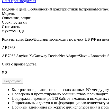
Сайт производителя
Модель и цена
Особенности
Характеристики
Настройка
Монтаж
Модель
Описание, опции
Срок поставки
Стоимость
с учетом НДС
Конвертация Евро/Доллара происходит по курсу ЦБ РФ на день
AB7863
AB7863 Anybus X-Gateway DeviceNet Adapter/Slave - Lonworks S
Снят с производства
¥ 0
Недоступно
Быстрое копирование циклических данных I/O между двум
Проверено и протестировано большинством производит
Поддержка передачи до 512 байтов входных и выходных 
Опциональный доступ к информации управления/статуса
Прочный алюминиевый корпус для использования в пр