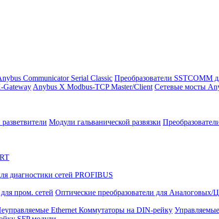
nybus Communicator Serial Classic
Преобразователи SSTCOMM д
-Gateway
Anybus X Modbus-TCP Master/Client
Сетевые мосты Any
 разветвители
Модули гальванической развязки
Преобразовател
ART
ля диагностики сетей PROFIBUS
для пром. сетей
Оптические преобразователи для Аналоговых/
еуправляемые Ethernet Коммутаторы на DIN-рейку
Управляемые
тойку
SFP модули