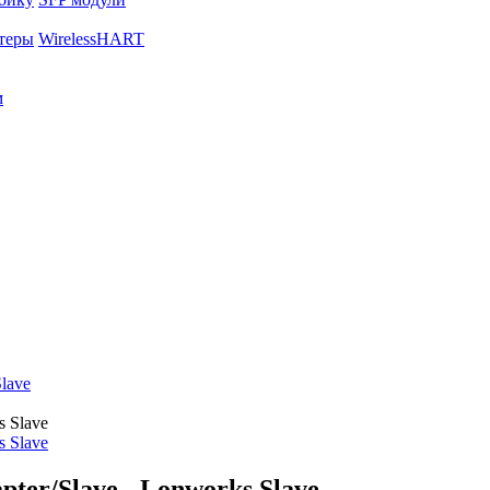
теры
WirelessHART
м
lave
ter/Slave - Lonworks Slave