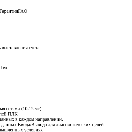
Гарантия
FAQ
 выставления счета
lave
я сетями (10-15 мс)
елей ПЛК
данных в каждом направлении.
 данных Ввода/Вывода для диагностических целей
омышленных условиях