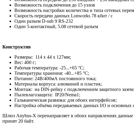
Возможность подключения до 15 узлов
Возможность настройки количества и типа сетевых пер
Скорость передачи данных Lonworks 78 кбит / с
Один разъем D-sub 9 RS-232
Один 5-контактный, 5.08 сетевой разъем
Конструктив
Размеры: 114 x 44 x 127мм;
Вес: 400 г;
Рабочая температура: -25...+65 °C;
Температуры хранения: -40...+85 °C;
Питание: 24В/400мА постоянного тока;
Материалы корпуса: алюминий и пластик;
Монтаж: на DIN-рейку с подключением защитного заземл
Пылевлагозащита: IP20/Nema1;
Гальваническая развязка: для обоих интерфейсов;
Настройка объёма передаваемых данных I/O и основных с
Шлюз Anybus-X перенаправляет в обоих направлениях данные 
принят 20 байт.