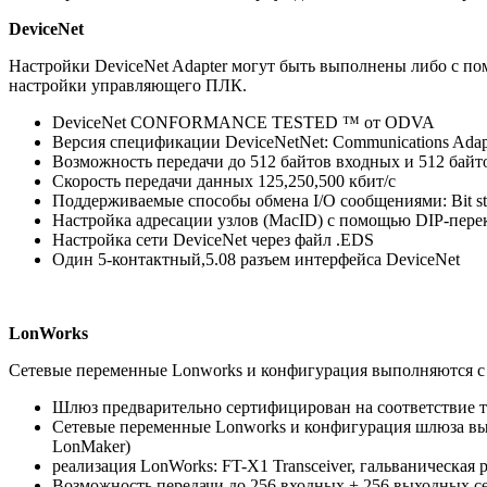
DeviceNet
Настройки DeviceNet Adapter могут быть выполнены либо с по
настройки управляющего ПЛК.
DeviceNet CONFORMANCE TESTED ™ от ODVA
Версия спецификации DeviceNetNet: Communications Adapte
Возможность передачи до 512 байтов входных и 512 бай
Скорость передачи данных 125,250,500 кбит/с
Поддерживаемые способы обмена I/O сообщениями: Bit strob
Настройка адресации узлов (MacID) с помощью DIP-пере
Настройка сети DeviceNet через файл .EDS
Один 5-контактный,5.08 разъем интерфейса DeviceNet
LonWorks
Сетевые переменные Lonworks и конфигурация выполняются 
Шлюз предварительно сертифицирован на соответствие тр
Сетевые переменные Lonworks и конфигурация шлюза вы
LonMaker)
реализация LonWorks: FT-X1 Transceiver, гальваническая 
Возможность передачи до 256 входных + 256 выходных 