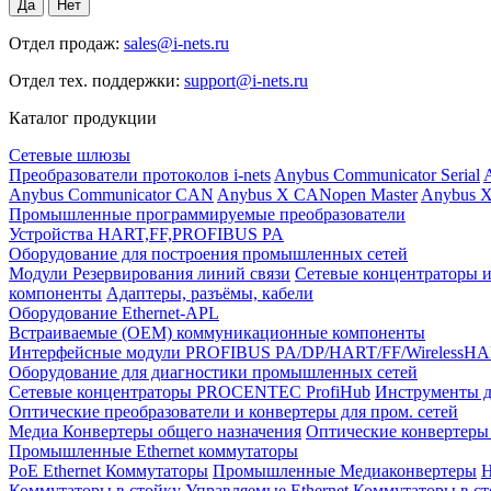
Отдел продаж:
sales@i-nets.ru
Отдел тех. поддержки:
support@i-nets.ru
Каталог продукции
Сетевые шлюзы
Преобразователи протоколов i-nets
Anybus Communicator Serial
A
Anybus Communicator CAN
Anybus X CANopen Master
Anybus X
Промышленные программируемые преобразователи
Устройства HART,FF,PROFIBUS PA
Оборудование для построения промышленных сетей
Модули Резервирования линий связи
Сетевые концентраторы и
компоненты
Адаптеры, разъёмы, кабели
Оборудование Ethernet-APL
Встраиваемые (OEM) коммуникационные компоненты
Интерфейсные модули PROFIBUS PA/DP/HART/FF/WirelessH
Оборудование для диагностики промышленных сетей
Сетевые концентраторы PROCENTEC ProfiHub
Инструменты д
Оптические преобразователи и конвертеры для пром. сетей
Медиа Конвертеры общего назначения
Оптические конвертеры 
Промышленные Ethernet коммутаторы
PoE Ethernet Коммутаторы
Промышленные Медиаконвертеры
Н
Коммутаторы в стойку
Управляемые Ethernet Коммутаторы в с