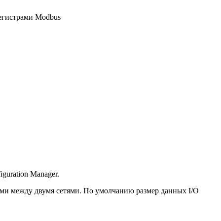
егистрами Modbus
uration Manager.
ыми между двумя сетями. По умолчанию размер данных I/O