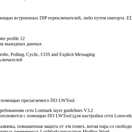
мощью встроенных DIP переключателей, либо путем импорта .EDS
r profile 12
тов выходных данных
e, Polling, Cyclic, COS and Explicit Messaging
ключателей
с помощью прилагаемого ПО LWTool.
ебованиям сети Lonmark layer guidelines V3.2
полняются с помощью ПО LWTool (для настройки сети Lonworks
развязка, повышенная защита от э/м помех, витая пара со свобод
сетевых переменных LonWorks/регистров Modbus Word