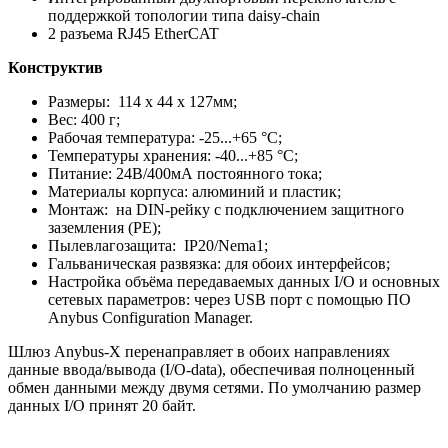
поддержкой топологии типа daisy-chain
2 разъема RJ45 EtherCAT
Конструктив
Размеры: 114 x 44 x 127мм;
Вес: 400 г;
Рабочая температура: -25...+65 °C;
Температуры хранения: -40...+85 °C;
Питание: 24В/400мА постоянного тока;
Материалы корпуса: алюминий и пластик;
Монтаж: на DIN-рейку с подключением защитного
заземления (РЕ);
Пылевлагозащита: IP20/Nema1;
Гальваническая развязка: для обоих интерфейсов;
Настройка объёма передаваемых данных I/O и основных
сетевых параметров: через USB порт с помощью ПО
Anybus Configuration Manager.
Шлюз Anybus-X перенаправляет в обоих направлениях
данные ввода/вывода (I/O-data), обеспечивая полноценный
обмен данными между двумя сетями. По умолчанию размер
данных I/O принят 20 байт.