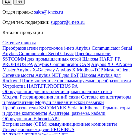
Отдел продаж:
sales@i-nets.ru
Отдел тех. поддержки:
support@i-nets.ru
Каталог продукции
Сетевые шлюзы
Преобразователи протоколов i-nets
Anybus Communicator Serial
Anybus Communicator Serial Classic
Преобразователи
SSTCOMM для промышленных сетей
Шлюзы HART, FF,
PROFIBUS PA
Anybus Communicator CAN
Anybus X CANopen
Master
Anybus X-Gateway
Anybus X Modbus-TCP Master/Client
Сетевые мосты Anybus.NET для IIoT
Шлюзы Anybus для
Rockwell
Промышленные программируемые преобразователи
Устройства HART,FF,PROFIBUS PA
Оборудование для построения промышленных сетей
Модули Резервирования линий связи
Сетевые концентраторы
и разветвители
Модули гальванической развязки
Преобразователи SZCOMARK Serial to Ethernet
Терминаторы
и другие компоненты
Адаптеры, разъёмы, кабели
Оборудование Ethernet-APL
Встраиваемые (OEM) коммуникационные компоненты
Интерфейсные модули PROFIBUS
PA/DP/HART/FF/WirelessHART