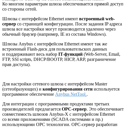
Ко многим параметрам шлюза обеспечивается прямой доступ
со стороны сетей.
Шлюзы с интерфейсом Ethernet имеют
встроенный web-
сервер
со страницей конфигурации. После задания IP адреса
шлюза все настройки могут производится удаленно через
обычный браузер (например, IE из состава Windows).
Шлюзы Anybus с интерфейсом Ethernet имеют так же
встроенный Flash-диск для пользовательских данных
и поддерживают весь набор
IT-функций
(Web-Server, Email,
FTP, SSI scripts, DHCP/BOOTP, HICP, ARP, разграничение
прав доступа).
Для настройки сетевого шлюза с интерфейсом Master
(сетеобразующих) и
конфигурирования сети
используется
программное обеспечение
Anybus NetTool
.
Для интеграции с программными продуктами третьих
производителей предлагается
ОРС-сервер
. Это обеспечивает
совместимость шлюзов Anybus-X с интерфейсом Ethernet
со всеми приложениями (SCADA системами и пр.)
использующими ОРС технологии. ОРС-сервер разработан