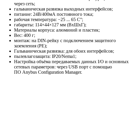
через сеть;
гальваническая развязка выходных интерфейсов;
питание: 24В/400мА постоянного тока;
рабочая температура: −25 ... 65 С°;
габариты: 114×44×127 мм (ВхШхГ);
Материалы корпуса: алюминий и пластик;
Вес: 400 г;
монтаж: на DIN-рейку с подключением защитного
заземления (РЕ);
Гальваническая развязка: для обоих интерфейсов;
пылевлагозащита: IP20/Nema1;
Настройка объёма передаваемых данных I/O и основных
сетевых параметров: через USB порт с помощью
ПО Anybus Configuration Manager.