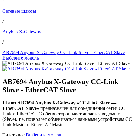
/
Сетевые шлюзы
/
Anybus X-Gateway
/
AB7694 Anybus X-Gateway CC-Link Slave - EtherCAT Slave
Выберите модель
AB7694 Anybus X-Gateway CC-Link
Slave - EtherCAT Slave
Шлюз AB7694 Anybus X-Gateway «CC-Link Slave —
EtherCAT Slave»
предназначен для объединения сетей CC-
Link и EtherCAT. С обеих сторон мост является ведомым
(Slave), т.е. позволяет обмениваться данными устройствам CC-
Link Master и EtherCAT Master.
Читать все
Выберите модель