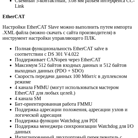
Съемный 5-контактный, 5.08 мм разъем интерфейса CC-
Link
EtherCAT
Настройки EtherCAT Slave можно выполнить путем импорта
.XML файла (можно скачать с сайта производителя) в
инструмент настройки управляющего ПЛК.
Полная функциональность EtherCAT salve в
соответствии с DS 301 V4.022
Поддерживает CANopen через EtherCAT
Максимум 512 байтов входных данных и 512 байтов
выходных данных (PDO + SDO)
Скорость передачи данных 100 Мбит/с в дуплексном
режиме
4 канала FMMU (могут использоваться мастером
EtherCAT для любых целей.)
4 канала SM
Бит-ориентированная работа FMMU
Поддержка адресации положения, адресации узлов и
логической адресация
Поддержка функции Watchdog для PDI
Поддержка менеджера синхронизации Watchdog для I/O
данных
Интегрированный двухпортовый переключатель с