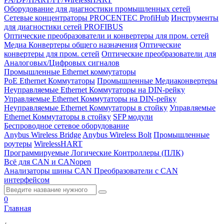
Оборудование для диагностики промышленных сетей
Сетевые концентраторы PROCENTEC ProfiHub
Инструменты
для диагностики сетей PROFIBUS
Оптические преобразователи и конвертеры для пром. сетей
Медиа Конвертеры общего назначения
Оптические
конвертеры для пром. сетей
Оптические преобразователи для
Аналоговых/Цифровых сигналов
Промышленные Ethernet коммутаторы
PoE Ethernet Коммутаторы
Промышленные Медиаконвертеры
Неуправляемые Ethernet Коммутаторы на DIN-рейку
Управляемые Ethernet Коммутаторы на DIN-рейку
Неуправляемые Ethernet Коммутаторы в стойку
Управляемые
Ethernet Коммутаторы в стойку
SFP модули
Беспроводное сетевое оборудование
Anybus Wireless Bridge
Anybus Wireless Bolt
Промышленные
роутеры
WirelessHART
Программируемые Логические Контроллеры (ПЛК)
Всё для CAN и CANopen
Анализаторы шины CAN
Преобразователи с CAN
интерфейсом
0
Главная