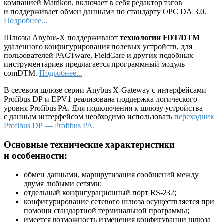
компанией Matrikon, включает в себя редактор тэгов
и поддерживает обмен данными по стандарту OPC DA 3.0.
Подробнее...
Шлюзы Anybus-X поддерживают
технологии FDT/DTM
удаленного конфигурирования полевых устройств, для
пользователей PACTware, FieldCare и других подобных
инструментариев предлагается программный модуль
comDTM.
Подробнее...
В сетевом шлюзе серии Anybus X-Gateway с интерфейсами
Profibus DP и DPV1 реализована поддержка логического
уровня Profibus PA. Для подключения к шлюзу устройства
с данным интерфейсом необходимо использовать
переходник
Profibus DP — Profibus PA.
Основные технические характеристики
и особенности:
обмен данными, маршрутизация сообщений между
двумя любыми сетями;
отдельный конфигурационный порт RS-232;
конфигурирование сетевого шлюза осуществляется при
помощи стандартной терминальной программы;
имеется возможность изменения конфигурации шлюза