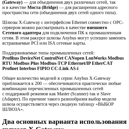
(Gateway)
— для объединения двух различных сетей, так
и в качестве
Моста (Bridge)
— для расширения адресного
пространства сети (объединения двух сетей одного типа).
Шлюзы X-Gateway с интерфейсом Ethernet совместно с ОРС-
сервером можно рассматривать в качестве
внешнего
Cетевого адаптера
для подключения ПК к промышленным
сетям. В этом ракурсе шлюзы Anybus могут успешно заменять
встраиваемые PCI или ISA сетевые карты.
Поддерживаемые типы промышленных сетей:
Profibus DeviceNet ControlNet CANopen LonWorks Modbus
RTU Modbus Plus Modbus-TCP Ethernet/IP EtherCAT
Profinet Interbus FIPIO CC-Link AS-i
Общее количество моделей в серии Anybus X-Gateway
приближается к 200 — обеспечиваются практически любые
комбинации перечисленных промышленных сетей
с поддержкой режимов как Master (Scanner) так и Slave
(Adapter). По причине такого разнообразия выбор модели
шлюза осуществляется через сводную таблицу «ВЫБОР
ШЛЮЗА».
Два основных варианта использования