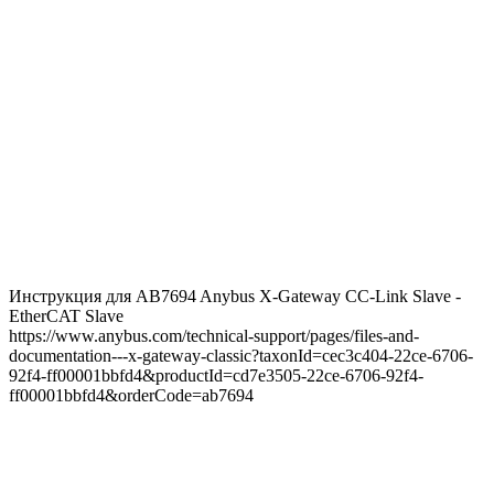
Инструкция для AB7694 Anybus X-Gateway CC-Link Slave -
EtherCAT Slave
https://www.anybus.com/technical-support/pages/files-and-
documentation---x-gateway-classic?taxonId=cec3c404-22ce-6706-
92f4-ff00001bbfd4&productId=cd7e3505-22ce-6706-92f4-
ff00001bbfd4&orderCode=ab7694