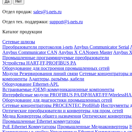
Отдел продаж:
sales@i-nets.ru
Отдел тех. поддержки:
support@i-nets.ru
Каталог продукции
Сетевые шлюзы
Преобразователи протоколов i-nets
Anybus Communicator Serial
A
Anybus Communicator CAN
Anybus X CANopen Master
Anybus X
Промышленные программируемые преобразователи
Устройства HART,FF,PROFIBUS PA
Оборудование для построения промышленных сетей
Модули Резервирования линий связи
Сетевые концентраторы и
компоненты
Адаптеры, разъёмы, кабели
Оборудование Ethernet-APL
Встраиваемые (OEM) коммуникационные компоненты
Интерфейсные модули PROFIBUS PA/DP/HART/FF/WirelessH
Оборудование для диагностики промышленных сетей
Сетевые концентраторы PROCENTEC ProfiHub
Инструменты д
Оптические преобразователи и конвертеры для пром. сетей
Медиа Конвертеры общего назначения
Оптические конвертеры 
Промышленные Ethernet коммутаторы
PoE Ethernet Коммутаторы
Промышленные Медиаконвертеры
Н
Коммутаторы в стойку
Управляемые Ethernet Коммутаторы в с