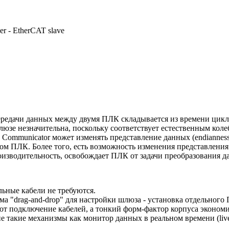
 - EtherCAT slave
ередачи данных между двумя ПЛК складывается из времени цикла
зе незначительна, поскольку соответствует естественным коле
) Communicator может изменять представление данных (endiannes
ом ПЛК. Более того, есть возможность изменения представлени
роизводительность, освобождает ПЛК от задачи преобразования
ьные кабели не требуются.
 "drag-and-drop" для настройки шлюза - установка отдельного 
т подключение кабелей, а тонкий форм-фактор корпуса экономи
кие механизмы как монитор данных в реальном времени (live data