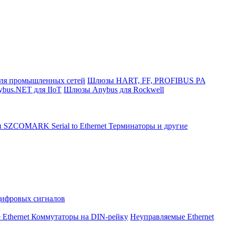
ля промышленных сетей
Шлюзы HART, FF, PROFIBUS PA
bus.NET для IIoT
Шлюзы Anybus для Rockwell
и SZCOMARK Serial to Ethernet
Терминаторы и другие
Цифровых сигналов
 Ethernet Коммутаторы на DIN-рейку
Неуправляемые Ethernet