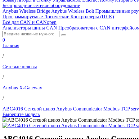
Беспроводное сетевое оборудование
Anybus Wireless Bridge
Anybus Wireless Bolt
Промышленные роу
Программируемые Логические Контроллеры (ПЛК)
Всё для CAN и CANopen
Анализаторы шины CAN
Преобразователи с CAN интерфейсо
0
Главная
/
Сетевые шлюзы
/
Anybus X-Gateway
/
ABC4016 Сетевой шлюз Anybus Communicator Modbus TCP server
Выберите модель
ABC4016 Сетевой шлюз Anybus Communic