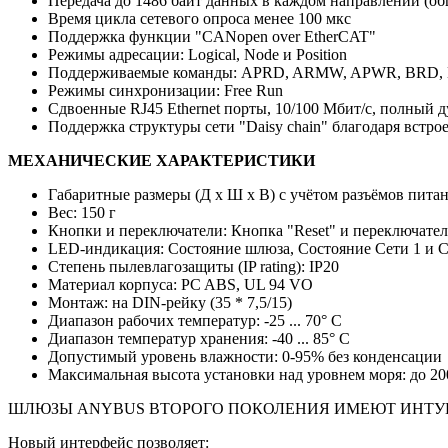
Передача до 1486 байт данных в каждом направлении (об
Время цикла сетевого опроса менее 100 мкс
Поддержка функции "CANopen over EtherCAT"
Режимы адресации: Logical, Node и Position
Поддерживаемые команды: APRD, ARMW, APWR, BRD,
Режимы синхронизации: Free Run
Сдвоенные RJ45 Ethernet порты, 10/100 Мбит/с, полный 
Поддержка структуры сети "Daisy chain" благодаря вст
МЕХАНИЧЕСКИЕ ХАРАКТЕРИСТИКИ
Габаритные размеры (Д x Ш x В) с учётом разъёмов питан
Вес: 150 г
Кнопки и переключатели: Кнопка "Reset" и переключате
LED-индикация: Состояние шлюза, Состояние Сети 1 и С
Степень пылевлагозащиты (IP rating): IP20
Материал корпуса: PC ABS, UL 94 VO
Монтаж: на DIN-рейку (35 * 7,5/15)
Диапазон рабочих температур: -25 ... 70° C
Диапазон температур хранения: -40 ... 85° C
Допустимый уровень влажности: 0-95% без конденсации
Максимальная высота установки над уровнем моря: до 20
ШЛЮЗЫ ANYBUS ВТОРОГО ПОКОЛЕНИЯ ИМЕЮТ ИНТУИ
Новый интерфейс позволяет: