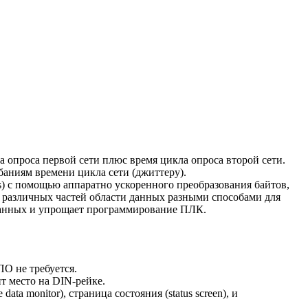
 опроса первой сети плюс время цикла опроса второй сети.
баниям времени цикла сети (джиттеру).
s) с помощью аппаратно ускоренного преобразования байтов,
я различных частей области данных разными способами для
 данных и упрощает программирование ПЛК.
ПО не требуется.
т место на DIN-рейке.
 monitor), страница состояния (status screen), и