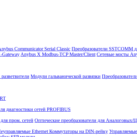
nybus Communicator Serial Classic
Преобразователи SSTCOMM д
-Gateway
Anybus X Modbus-TCP Master/Client
Сетевые мосты Any
 разветвители
Модули гальванической развязки
Преобразовател
ART
ля диагностики сетей PROFIBUS
для пром. сетей
Оптические преобразователи для Аналоговых/
еуправляемые Ethernet Коммутаторы на DIN-рейку
Управляемые
тойку
SFP модули