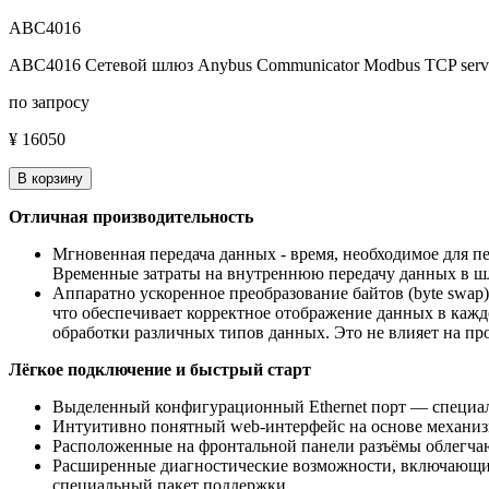
ABC4016
ABC4016 Сетевой шлюз Anybus Communicator Modbus TCP server
по запросу
¥ 16050
В корзину
Отличная производительность
Мгновенная передача данных - время, необходимое для п
Временные затраты на внутреннюю передачу данных в шлю
Аппаратно ускоренное преобразование байтов (byte swap
что обеспечивает корректное отображение данных в кажд
обработки различных типов данных. Это не влияет на п
Лёгкое подключение и быстрый старт
Выделенный конфигурационный Ethernet порт — специал
Интуитивно понятный web-интерфейс на основе механизма
Расположенные на фронтальной панели разъёмы облегчаю
Расширенные диагностические возможности, включающие та
специальный пакет поддержки.