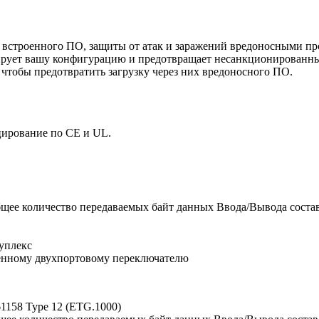
 встроенного ПО, защиты от атак и заражений вредоносными п
ирует вашу конфигурацию и предотвращает несанкционированны
тобы предотвратить загрузку через них вредоносного ПО.
ирование по CE и UL.
бщее количество передаваемых байт данных Ввода/Вывода состав
дуплекс
роенному двухпортовому переключателю
61158 Type 12 (ETG.1000)