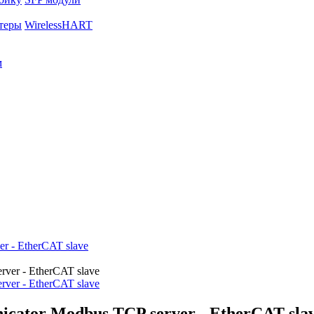
теры
WirelessHART
м
 - EtherCAT slave
ator Modbus TCP server - EtherCAT sla