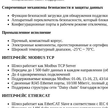
Современные механизмы безопасности и защиты данных
Функция безопасной загрузки для обнаружения подделки
Аппаратный переключатель безопасности, который блок
Конфигурационные порты в рабочем режиме отключены, ч
Промышленное исполнение
Прочный, компактный корпус.
Электронные компоненты, протестированные и сертифиц
Широкий температурный диапазон, -25°C ~ 70°C.
ИНТЕРФЕЙС MODBUS TCP
Шлюз работает как Modbus TCP Server
Передача до 1 500 байт данных в каждом направлении (о
До 4 одновременных подключений
Поддерживаемые команды Modbus: 01-06, 15-16, 23, 43/14
Сдвоенные RJ45 Ethernet порты, 10/100 Мбит/с, полный 
Поддержка структуры сети "Daisy chain" благодаря вст
ИНТЕРФЕЙС ETHERCAT
Шлюз работает как EtherCAT Slave в соответствии с IEC 