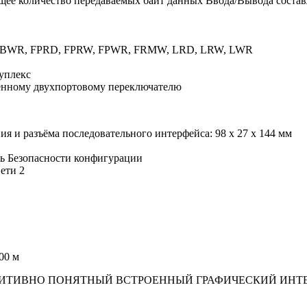
щее количество передаваемых байт данных Ввода/Вывода состав
 BWR, FPRD, FPRW, FPWR, FRMW, LRD, LRW, LWR
дуплекс
роенному двухпортовому переключателю
ия и разъёма последовательного интерфейса: 98 x 27 x 144 мм
ль Безопасности конфигурации
ети 2
00 м
ТИВНО ПОНЯТНЫЙ ВСТРОЕННЫЙ ГРАФИЧЕСКИЙ ИНТЕР