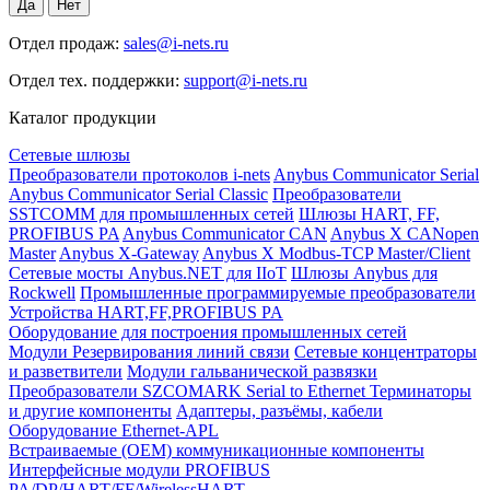
Отдел продаж:
sales@i-nets.ru
Отдел тех. поддержки:
support@i-nets.ru
Каталог продукции
Сетевые шлюзы
Преобразователи протоколов i-nets
Anybus Communicator Serial
Anybus Communicator Serial Classic
Преобразователи
SSTCOMM для промышленных сетей
Шлюзы HART, FF,
PROFIBUS PA
Anybus Communicator CAN
Anybus X CANopen
Master
Anybus X-Gateway
Anybus X Modbus-TCP Master/Client
Сетевые мосты Anybus.NET для IIoT
Шлюзы Anybus для
Rockwell
Промышленные программируемые преобразователи
Устройства HART,FF,PROFIBUS PA
Оборудование для построения промышленных сетей
Модули Резервирования линий связи
Сетевые концентраторы
и разветвители
Модули гальванической развязки
Преобразователи SZCOMARK Serial to Ethernet
Терминаторы
и другие компоненты
Адаптеры, разъёмы, кабели
Оборудование Ethernet-APL
Встраиваемые (OEM) коммуникационные компоненты
Интерфейсные модули PROFIBUS
PA/DP/HART/FF/WirelessHART