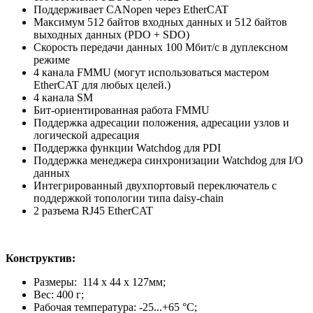
Поддерживает CANopen через EtherCAT
Максимум 512 байтов входных данных и 512 байтов
выходных данных (PDO + SDO)
Скорость передачи данных 100 Мбит/с в дуплексном
режиме
4 канала FMMU (могут использоваться мастером
EtherCAT для любых целей.)
4 канала SM
Бит-ориентированная работа FMMU
Поддержка адресации положения, адресации узлов и
логической адресация
Поддержка функции Watchdog для PDI
Поддержка менеджера синхронизации Watchdog для I/O
данных
Интегрированный двухпортовый переключатель с
поддержкой топологии типа daisy-chain
2 разъема RJ45 EtherCAT
Конструктив:
Размеры: 114 x 44 x 127мм;
Вес: 400 г;
Рабочая температура: -25...+65 °C;