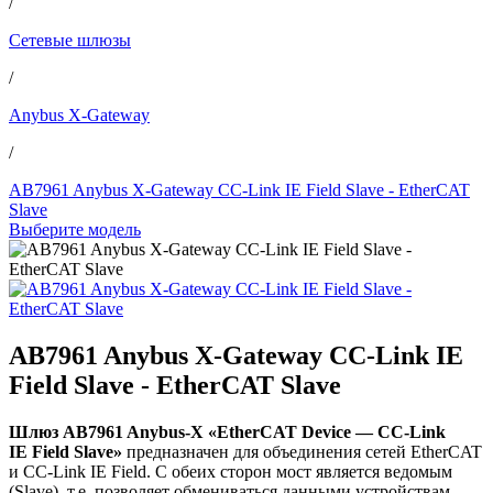
/
Сетевые шлюзы
/
Anybus X-Gateway
/
AB7961 Anybus X-Gateway CC-Link IE Field Slave - EtherCAT
Slave
Выберите модель
AB7961 Anybus X-Gateway CC-Link IE
Field Slave - EtherCAT Slave
Шлюз AB7961 Anybus-X «EtherCAT Device — CC-Link
IE Field Slave»
предназначен для объединения сетей EtherCAT
и CC-Link IE Field. С обеих сторон мост является ведомым
(Slave), т.е. позволяет обмениваться данными устройствам