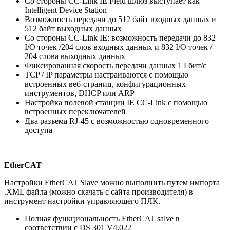
Со стороны CC-Link IE Field шлюз выступает как
Intelligent Device Station
Возможность передачи до 512 байт входных данных и
512 байт выходных данных
Со стороны CC-Link IE: возможность передачи до 832
I/O точек /204 слов входных данных и 832 I/O точек /
204 слова выходных данных
Фиксированная скорость передачи данных 1 Гбит/с
TCP / IP параметры настраиваются с помощью
встроенных веб-страниц, конфигурационных
инструментов, DHCP или ARP
Настройка полевой станции IE CC-Link с помощью
встроенных переключателей
Два разъема RJ-45 с возможностью одновременного
доступа
EtherCAT
Настройки EtherCAT Slave можно выполнить путем импорта
.XML файла (можно скачать с сайта производителя) в
инструмент настройки управляющего ПЛК.
Полная функциональность EtherCAT salve в
соответствии с DS 301 V4.022