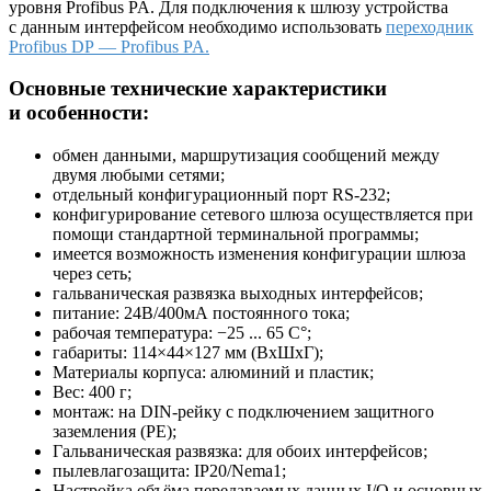
уровня Profibus PA. Для подключения к шлюзу устройства
с данным интерфейсом необходимо использовать
переходник
Profibus DP — Profibus PA.
Основные технические характеристики
и особенности:
обмен данными, маршрутизация сообщений между
двумя любыми сетями;
отдельный конфигурационный порт RS-232;
конфигурирование сетевого шлюза осуществляется при
помощи стандартной терминальной программы;
имеется возможность изменения конфигурации шлюза
через сеть;
гальваническая развязка выходных интерфейсов;
питание: 24В/400мА постоянного тока;
рабочая температура: −25 ... 65 С°;
габариты: 114×44×127 мм (ВхШхГ);
Материалы корпуса: алюминий и пластик;
Вес: 400 г;
монтаж: на DIN-рейку с подключением защитного
заземления (РЕ);
Гальваническая развязка: для обоих интерфейсов;
пылевлагозащита: IP20/Nema1;
Настройка объёма передаваемых данных I/O и основных