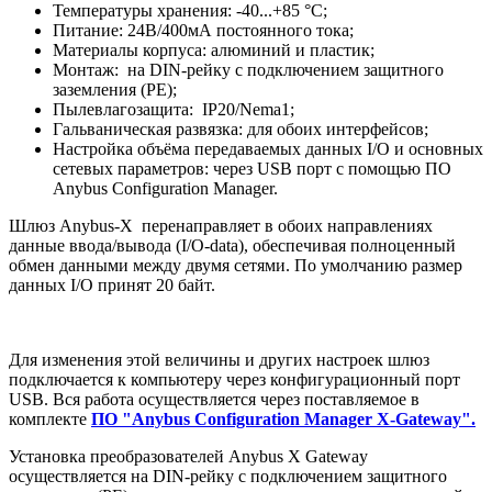
Температуры хранения: -40...+85 °C;
Питание: 24В/400мА постоянного тока;
Материалы корпуса: алюминий и пластик;
Монтаж: на DIN-рейку с подключением защитного
заземления (РЕ);
Пылевлагозащита: IP20/Nema1;
Гальваническая развязка: для обоих интерфейсов;
Настройка объёма передаваемых данных I/O и основных
сетевых параметров: через USB порт с помощью ПО
Anybus Configuration Manager.
Шлюз Anybus-X перенаправляет в обоих направлениях
данные ввода/вывода (I/O-data), обеспечивая полноценный
обмен данными между двумя сетями. По умолчанию размер
данных I/O принят 20 байт.
Для изменения этой величины и других настроек шлюз
подключается к компьютеру через конфигурационный порт
USB. Вся работа осуществляется через поставляемое в
комплекте
ПО "Anybus Configuration Manager X-Gateway".
Установка преобразователей Anybus X Gateway
осуществляется на DIN-рейку с подключением защитного