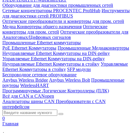
Оборудование для диагностики промышленных сетей
Сетевые концентраторы PROCENTEC ProfiHub
Инструменты
для диагностики сетей PROFIBUS
Оптические преобразователи и конвертеры для пром. сетей
Медиа Конвертеры общего назначения
Оптические
конвертеры для пром. сетей
Оптические преобразователи для
Аналоговых/Цифровых сигналов
Промышленные Ethernet коммутаторы
PoE Ethernet Коммутаторы
Промышленные Медиаконвертеры
Неуправляемые Ethernet Коммутаторы на DIN-рейку
Управляемые Ethernet Коммутаторы на DIN-рейку
Неуправляемые Ethernet Коммутаторы в стойку
Управляемые
Ethernet Коммутаторы в стойку
SFP модули
Беспроводное сетевое оборудование
Anybus Wireless Bridge
Anybus Wireless Bolt
Промышленные
роутеры
WirelessHART
Программируемые Логические Контроллеры (ПЛК)
Всё для CAN и CANopen
Анализаторы шины CAN
Преобразователи с CAN
интерфейсом
0
Главная