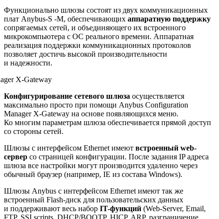
Функционально шлюзы состоят из двух коммуникационных
плат Anybus-S -M, обеспечивающих
аппаратную поддержку
сопрягаемых сетей, и объединяющего их встроенного
микрокомпьютера с ОС реального времени. Аппаратная
реализация поддержки коммуникационных протоколов
позволяет достичь высокой производительности
и надежности.
Конфигурирование сетевого шлюза
осуществляется
максимально просто при помощи Anybus Configuration
Manager X-Gateway на основе появляющихся меню.
Ко многим параметрам шлюза обеспечивается прямой доступ
со стороны сетей.
Шлюзы с интерфейсом Ethernet имеют
встроенный web-
сервер
со страницей конфигурации. После задания IP адреса
шлюза все настройки могут производится удаленно через
обычный браузер (например, IE из состава Windows).
Шлюзы Anybus с интерфейсом Ethernet имеют так же
встроенный Flash-диск для пользовательских данных
и поддерживают весь набор
IT-функций
(Web-Server, Email,
FTP, SSI scripts, DHCP/BOOTP, HICP, ARP, разграничение