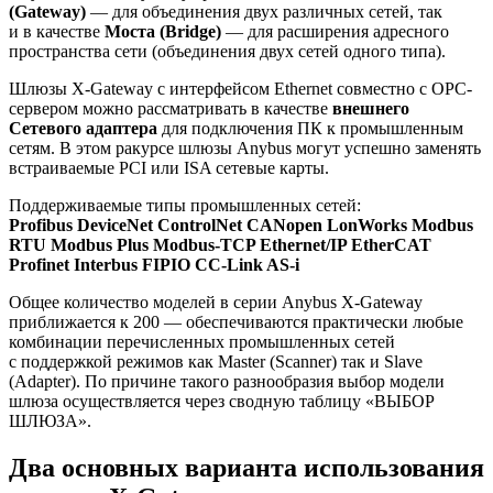
(Gateway)
— для объединения двух различных сетей, так
и в качестве
Моста (Bridge)
— для расширения адресного
пространства сети (объединения двух сетей одного типа).
Шлюзы X-Gateway с интерфейсом Ethernet совместно с ОРС-
сервером можно рассматривать в качестве
внешнего
Cетевого адаптера
для подключения ПК к промышленным
сетям. В этом ракурсе шлюзы Anybus могут успешно заменять
встраиваемые PCI или ISA сетевые карты.
Поддерживаемые типы промышленных сетей:
Profibus DeviceNet ControlNet CANopen LonWorks Modbus
RTU Modbus Plus Modbus-TCP Ethernet/IP EtherCAT
Profinet Interbus FIPIO CC-Link AS-i
Общее количество моделей в серии Anybus X-Gateway
приближается к 200 — обеспечиваются практически любые
комбинации перечисленных промышленных сетей
с поддержкой режимов как Master (Scanner) так и Slave
(Adapter). По причине такого разнообразия выбор модели
шлюза осуществляется через сводную таблицу «ВЫБОР
ШЛЮЗА».
Два основных варианта использования