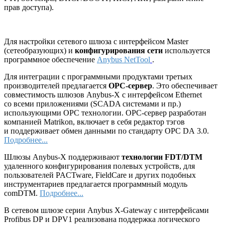
прав доступа).
Для настройки сетевого шлюза с интерфейсом Master
(сетеобразующих) и
конфигурирования сети
используется
программное обеспечение
Anybus NetTool
.
Для интеграции с программными продуктами третьих
производителей предлагается
ОРС-сервер
. Это обеспечивает
совместимость шлюзов Anybus-X с интерфейсом Ethernet
со всеми приложениями (SCADA системами и пр.)
использующими ОРС технологии. ОРС-сервер разработан
компанией Matrikon, включает в себя редактор тэгов
и поддерживает обмен данными по стандарту OPC DA 3.0.
Подробнее...
Шлюзы Anybus-X поддерживают
технологии FDT/DTM
удаленного конфигурирования полевых устройств, для
пользователей PACTware, FieldCare и других подобных
инструментариев предлагается программный модуль
comDTM.
Подробнее...
В сетевом шлюзе серии Anybus X-Gateway с интерфейсами
Profibus DP и DPV1 реализована поддержка логического