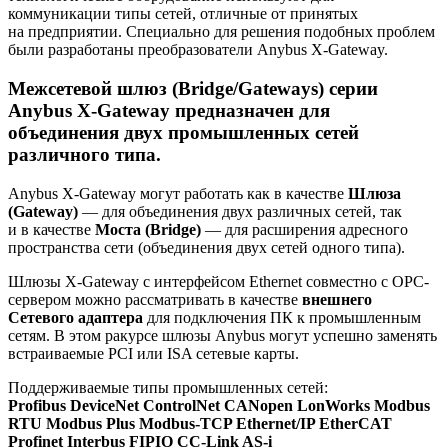
коммуникации типы сетей, отличные от принятых
на предприятии. Специально для решения подобных проблем
были разработаны преобразователи Anybus X-Gateway.
Межсетевой шлюз (Bridge/Gateways) серии
Anybus X-Gateway предназначен для
объединения двух промышленных сетей
различного типа.
Anybus X-Gateway могут работать как в качестве
Шлюза
(Gateway)
— для объединения двух различных сетей, так
и в качестве
Моста (Bridge)
— для расширения адресного
пространства сети (объединения двух сетей одного типа).
Шлюзы X-Gateway с интерфейсом Ethernet совместно с ОРС-
сервером можно рассматривать в качестве
внешнего
Cетевого адаптера
для подключения ПК к промышленным
сетям. В этом ракурсе шлюзы Anybus могут успешно заменять
встраиваемые PCI или ISA сетевые карты.
Поддерживаемые типы промышленных сетей:
Profibus DeviceNet ControlNet CANopen LonWorks Modbus
RTU Modbus Plus Modbus-TCP Ethernet/IP EtherCAT
Profinet Interbus FIPIO CC-Link AS-i