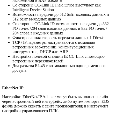
изложенной в BAP-05028-B
Со стороны CC-Link IE Field шлюз выступает как
Intelligent Device Station
Возможность передачи до 512 байт входных данных и
512 байт выходных данных
Со стороны CC-Link IE: возможность передачи до 832
I/O точек /204 слов входных данных и 832 I/O точек /
204 слова выходных данных
Фиксированная скорость передачи данных 1 Гбит/с
TCP / IP параметры настраиваются с помощью
встроенных веб-страниц, конфигурационных
инструментов, DHCP или ARP
Настройка полевой станции IE CC-Link с помощью
встроенных переключателей
Два разъема RJ-45 с возможностью одновременного
доступа
EtherNet IP
Настройки EtherNet/IP Adapter могут быть выполнены либо
через встроенный веб-интерфейс, либо путем импорта .EDS
файла (можно скачать с сайта производителя) в инструмент
настройки управляющего ПЛК.