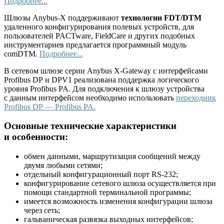
Подробнее...
Шлюзы Anybus-X поддерживают
технологии FDT/DTM
удаленного конфигурирования полевых устройств, для
пользователей PACTware, FieldCare и других подобных
инструментариев предлагается программный модуль
comDTM.
Подробнее...
В сетевом шлюзе серии Anybus X-Gateway с интерфейсами
Profibus DP и DPV1 реализована поддержка логического
уровня Profibus PA. Для подключения к шлюзу устройства
с данным интерфейсом необходимо использовать
переходник
Profibus DP — Profibus PA.
Основные технические характеристики
и особенности:
обмен данными, маршрутизация сообщений между
двумя любыми сетями;
отдельный конфигурационный порт RS-232;
конфигурирование сетевого шлюза осуществляется при
помощи стандартной терминальной программы;
имеется возможность изменения конфигурации шлюза
через сеть;
гальваническая развязка выходных интерфейсов;