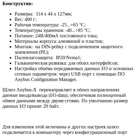
Конструктив:
Размеры: 114 x 44 x 127мм;
Вес: 400 г;
Рабочая температура: -25...+65 °C;
Температуры хранения: -40...+85 °C;
Питание: 24В/400мА постоянного тока;
Материалы корпуса: алюминий и пластик;
Монтаж: на DIN-рейку с подключением защитного
заземления (РЕ);
Пылевлагозащита: IP20/Nema1;
Гальваническая развязка: для обоих интерфейсов;
Настройка объёма передаваемых данных I/O и основных
сетевых параметров: через USB порт с помощью ПО
Anybus Configuration Manager.
Шлюз Anybus-X перенаправляет в обоих направлениях
данные ввода/вывода (I/O-data), обеспечивая полноценный
обмен данными между двумя сетями. По умолчанию размер
данных I/O принят 20 байт.
Для изменения этой величины и других настроек шлюз
подключается к компьютеру через конфигурационный порт