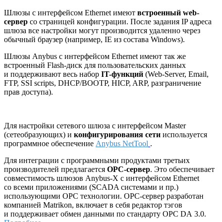
Шлюзы с интерфейсом Ethernet имеют
встроенный web-
сервер
со страницей конфигурации. После задания IP адреса
шлюза все настройки могут производится удаленно через
обычный браузер (например, IE из состава Windows).
Шлюзы Anybus с интерфейсом Ethernet имеют так же
встроенный Flash-диск для пользовательских данных
и поддерживают весь набор
IT-функций
(Web-Server, Email,
FTP, SSI scripts, DHCP/BOOTP, HICP, ARP, разграничение
прав доступа).
Для настройки сетевого шлюза с интерфейсом Master
(сетеобразующих) и
конфигурирования сети
используется
программное обеспечение
Anybus NetTool
.
Для интеграции с программными продуктами третьих
производителей предлагается
ОРС-сервер
. Это обеспечивает
совместимость шлюзов Anybus-X с интерфейсом Ethernet
со всеми приложениями (SCADA системами и пр.)
использующими ОРС технологии. ОРС-сервер разработан
компанией Matrikon, включает в себя редактор тэгов
и поддерживает обмен данными по стандарту OPC DA 3.0.