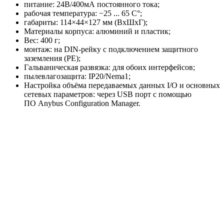
питание: 24В/400мА постоянного тока;
рабочая температура: −25 ... 65 С°;
габариты: 114×44×127 мм (ВхШхГ);
Материалы корпуса: алюминий и пластик;
Вес: 400 г;
монтаж: на DIN-рейку с подключением защитного
заземления (РЕ);
Гальваническая развязка: для обоих интерфейсов;
пылевлагозащита: IP20/Nema1;
Настройка объёма передаваемых данных I/O и основных
сетевых параметров: через USB порт с помощью
ПО Anybus Configuration Manager.