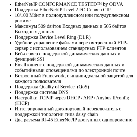
EtherNet/IP CONFORMANCE TESTED™ by ODVA
Поддержка EtherNet/IP Level 2 I/O Сервер CIP
10/100 Мбит в полнодуплексном или полудуплексном
режиме
Максимум 509 байтов Входных данных и 505 байтов
Выходных данных
Поддержка Device Level Ring (DLR)
Удобное управление файлами через встроенный FTP-
сервер с использованием стандартных FTP-клиентов
Веб-сервер с поддержкой динамических данных и
функцией SSI
Email клиент с поддержкой динамических данных и
событийными оповещениями по электронной почте
Встроенный Framework, с индивидуальной защитой для
каждого пользователя
Поддержка Quality of Service (QoS)
Поддержка системы DNS
Настройки TCP/IP через DHCP / ARP / Anybus IPconfig
(HICP)
Интегрированный двухпортовый переключатель с
поддержкой топологии типа daisy-chain
Два разъема RJ-45 EtherNet/IP доступных одновременно