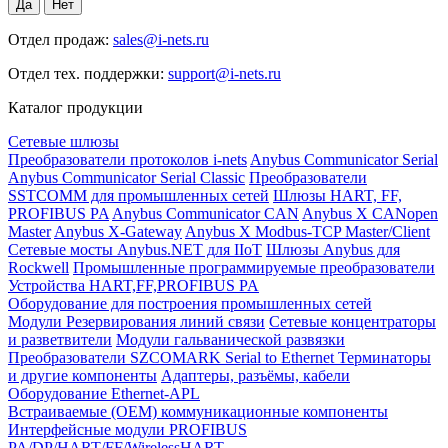
Отдел продаж:
sales@i-nets.ru
Отдел тех. поддержки:
support@i-nets.ru
Каталог продукции
Сетевые шлюзы
Преобразователи протоколов i-nets
Anybus Communicator Serial
Anybus Communicator Serial Classic
Преобразователи
SSTCOMM для промышленных сетей
Шлюзы HART, FF,
PROFIBUS PA
Anybus Communicator CAN
Anybus X CANopen
Master
Anybus X-Gateway
Anybus X Modbus-TCP Master/Client
Сетевые мосты Anybus.NET для IIoT
Шлюзы Anybus для
Rockwell
Промышленные программируемые преобразователи
Устройства HART,FF,PROFIBUS PA
Оборудование для построения промышленных сетей
Модули Резервирования линий связи
Сетевые концентраторы
и разветвители
Модули гальванической развязки
Преобразователи SZCOMARK Serial to Ethernet
Терминаторы
и другие компоненты
Адаптеры, разъёмы, кабели
Оборудование Ethernet-APL
Встраиваемые (OEM) коммуникационные компоненты
Интерфейсные модули PROFIBUS
PA/DP/HART/FF/WirelessHART