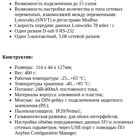
Возможность подключения до 15 узлов
Возможность настройки количества и типа сетевых
переменных, взаимосвязей между переменными
Lonworks (SNVT) и регистрами Modbus
Скорость передачи данных Lonworks 78 кбит / с
Один разъем D-sub 9 RS-232
Один 5-контактный, 5.08 сетевой разъем
Конструктив:
Размеры: 114 x 44 x 127мм;
Вес: 400 г;
Рабочая температура: -25...+65 °C;
Температуры хранения: -40...+85 °C;
Питание: 24В/400мА постоянного тока;
Материалы корпуса: алюминий и пластик;
Монтаж: на DIN-рейку с подключением защитного
заземления (РЕ);
Пылевлагозащита: IP20/Nema1;
Гальваническая развязка: для обоих интерфейсов;
Настройка объёма передаваемых данных I/O и основных
сетевых параметров: через USB порт с помощью ПО
Anybus Configuration Manager.