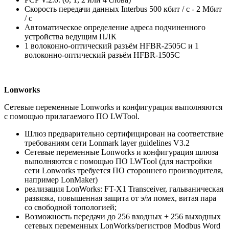
Скорость передачи данных Interbus 500 кбит / с - 2 Мбит
/ с
Автоматическое определение адреса подчиненного
устройства ведущим ПЛК
1 волоконно-оптический разъём HFBR-2505C и 1
волоконно-оптический разъём HFBR-1505C
Lonworks
Сетевые переменные Lonworks и конфигурация выполняются
с помощью прилагаемого ПО LWTool.
Шлюз предварительно сертифицирован на соответствие
требованиям сети Lonmark layer guidelines V3.2
Сетевые переменные Lonworks и конфигурация шлюза
выполняются с помощью ПО LWTool (для настройки
сети Lonworks требуется ПО стороннего производителя,
например LonMaker)
реализация LonWorks: FT-X1 Transceiver, гальваническая
развязка, повышенная защита от э/м помех, витая пара
со свободной топологией;
Возможность передачи до 256 входных + 256 выходных
сетевых переменных LonWorks/регистров Modbus Word