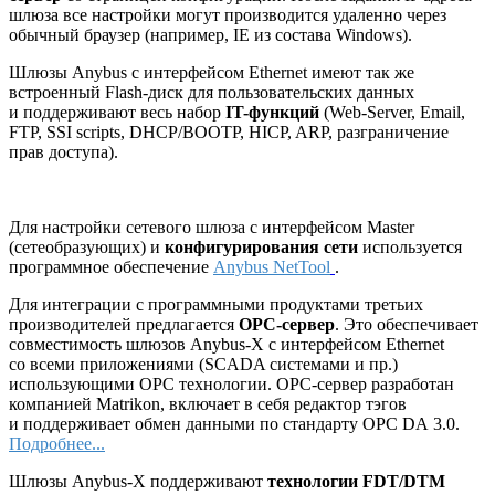
шлюза все настройки могут производится удаленно через
обычный браузер (например, IE из состава Windows).
Шлюзы Anybus с интерфейсом Ethernet имеют так же
встроенный Flash-диск для пользовательских данных
и поддерживают весь набор
IT-функций
(Web-Server, Email,
FTP, SSI scripts, DHCP/BOOTP, HICP, ARP, разграничение
прав доступа).
Для настройки сетевого шлюза с интерфейсом Master
(сетеобразующих) и
конфигурирования сети
используется
программное обеспечение
Anybus NetTool
.
Для интеграции с программными продуктами третьих
производителей предлагается
ОРС-сервер
. Это обеспечивает
совместимость шлюзов Anybus-X с интерфейсом Ethernet
со всеми приложениями (SCADA системами и пр.)
использующими ОРС технологии. ОРС-сервер разработан
компанией Matrikon, включает в себя редактор тэгов
и поддерживает обмен данными по стандарту OPC DA 3.0.
Подробнее...
Шлюзы Anybus-X поддерживают
технологии FDT/DTM