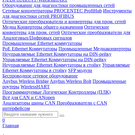
Оборудование для диагностики промышленных сетей
Сетевые концентраторы PROCENTEC ProfiHub
Инструменты
для диагностики сетей PROFIBUS
Оптические преобразователи и конвертеры для пром. сетей
Медиа Конвертеры общего назначения
Оптические
конвертеры для пром. сетей
Оптические преобразователи для
Аналоговых/Цифровых сигналов
Промышленные Ethernet коммутаторы
PoE Ethernet Коммутаторы
Промышленные Медиаконвертеры
Неуправляемые Ethernet Коммутаторы на DIN-рейку
Управляемые Ethernet Коммутаторы на DIN-рейку
Неуправляемые Ethernet Коммутаторы в стойку
Управляемые
Ethernet Коммутаторы в стойку
SFP модули
Беспроводное сетевое оборудование
Anybus Wireless Bridge
Anybus Wireless Bolt
Промышленные
роутеры
WirelessHART
Программируемые Логические Контроллеры (ПЛК)
Всё для CAN и CANopen
Анализаторы шины CAN
Преобразователи с CAN
интерфейсом
0
Главная