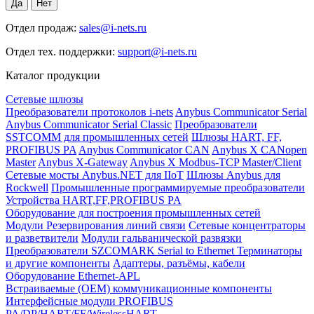
Отдел продаж:
sales@i-nets.ru
Отдел тех. поддержки:
support@i-nets.ru
Каталог продукции
Сетевые шлюзы
Преобразователи протоколов i-nets
Anybus Communicator Serial
Anybus Communicator Serial Classic
Преобразователи
SSTCOMM для промышленных сетей
Шлюзы HART, FF,
PROFIBUS PA
Anybus Communicator CAN
Anybus X CANopen
Master
Anybus X-Gateway
Anybus X Modbus-TCP Master/Client
Сетевые мосты Anybus.NET для IIoT
Шлюзы Anybus для
Rockwell
Промышленные программируемые преобразователи
Устройства HART,FF,PROFIBUS PA
Оборудование для построения промышленных сетей
Модули Резервирования линий связи
Сетевые концентраторы
и разветвители
Модули гальванической развязки
Преобразователи SZCOMARK Serial to Ethernet
Терминаторы
и другие компоненты
Адаптеры, разъёмы, кабели
Оборудование Ethernet-APL
Встраиваемые (OEM) коммуникационные компоненты
Интерфейсные модули PROFIBUS
PA/DP/HART/FF/WirelessHART