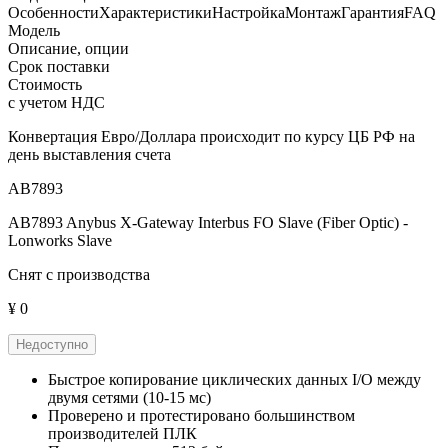
Особенности
Характеристики
Настройка
Монтаж
Гарантия
FAQ
Модель
Описание, опции
Срок поставки
Стоимость
с учетом НДС
Конвертация Евро/Доллара происходит по курсу ЦБ РФ на
день выставления счета
AB7893
AB7893 Anybus X-Gateway Interbus FO Slave (Fiber Optic) -
Lonworks Slave
Снят с производства
¥ 0
Недоступно
Быстрое копирование циклических данных I/O между
двумя сетями (10-15 мс)
Проверено и протестировано большинством
производителей ПЛК