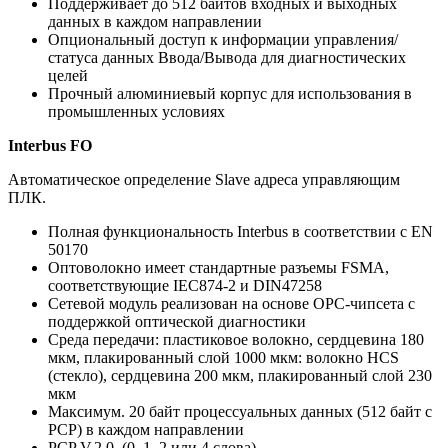
Поддерживает до 512 байтов входных и выходных
данных в каждом направлении
Опциональный доступ к информации управления/
статуса данных Ввода/Вывода для диагностических
целей
Прочный алюминиевый корпус для использования в
промышленных условиях
Interbus FO
Автоматическое определение Slave адреса управляющим
ПЛК.
Полная функциональность Interbus в соответствии с EN
50170
Оптоволокно имеет стандартные разъемы FSMA,
соответствующие IEC874-2 и DIN47258
Сетевой модуль реализован на основе OPC-чипсета с
поддержкой оптической диагностики
Среда передачи: пластиковое волокно, сердцевина 180
мкм, плакированный слой 1000 мкм: волокно HCS
(стекло), сердцевина 200 мкм, плакированный слой 230
мкм
Максимум. 20 байт процессуальных данных (512 байт с
PCP) в каждом направлении
PCP V.2.0. (0, 1, 2 или 4 слова)