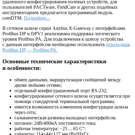
удаленного конфигурирования полевых устройств, для
пользователей PACTware, FieldCare и других подобных
инструментариев предлагается программный модуль
comDTM.
Подробнее...
В сетевом шлюзе серии Anybus X-Gateway с интерфейсами
Profibus DP и DPV1 реализована поддержка логического
уровня Profibus PA. Для подключения к шлюзу устройства
с данным интерфейсом необходимо использовать
переходник
Profibus DP — Profibus PA.
Основные технические характеристики
и особенности:
обмен данными, маршрутизация сообщений между
двумя любыми сетями;
отдельный конфигурационный порт RS-232;
конфигурирование сетевого шлюза осуществляется при
помощи стандартной терминальной программы;
имеется возможность изменения конфигурации шлюза
через сеть;
гальваническая развязка выходных интерфейсов;
питание: 24В/400мА постоянного тока;
рабочая температура: −25 ... 65 С°;
габариты: 114×44×127 мм (ВхШхГ);