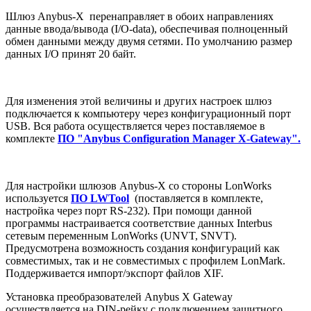
Шлюз Anybus-X перенаправляет в обоих направлениях
данные ввода/вывода (I/O-data), обеспечивая полноценный
обмен данными между двумя сетями. По умолчанию размер
данных I/O принят 20 байт.
Для изменения этой величины и других настроек шлюз
подключается к компьютеру через конфигурационный порт
USB. Вся работа осуществляется через поставляемое в
комплекте
ПО "Anybus Configuration Manager X-Gateway".
Для настройки шлюзов Anybus-X со стороны LonWorks
используется
ПО LWTool
(поставляется в комплекте,
настройка через порт RS-232). При помощи данной
программы настраивается соответствие данных Interbus
сетевым переменным LonWorks (UNVT, SNVT).
Предусмотрена возможность создания конфигураций как
совместимых, так и не совместимых с профилем LonMark.
Поддерживается импорт/экспорт файлов XIF.
Установка преобразователей Anybus X Gateway
осуществляется на DIN-рейку с подключением защитного