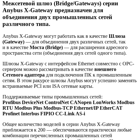
Межсетевой шлюз (Bridge/Gateways) серии
Anybus X-Gateway предназначен для
объединения двух промышленных сетей
различного типа.
Anybus X-Gateway могут работать как в качестве
Шлюза
(Gateway)
— для объединения двух различных сетей, так
и в качестве
Моста (Bridge)
— для расширения адресного
пространства сети (объединения двух сетей одного типа).
Шлюзы X-Gateway с интерфейсом Ethernet совместно с ОРС-
сервером можно рассматривать в качестве
внешнего
Cетевого адаптера
для подключения ПК к промышленным
сетям. В этом ракурсе шлюзы Anybus могут успешно заменять
встраиваемые PCI или ISA сетевые карты.
Поддерживаемые типы промышленных сетей:
Profibus DeviceNet ControlNet CANopen LonWorks Modbus
RTU Modbus Plus Modbus-TCP Ethernet/IP EtherCAT
Profinet Interbus FIPIO CC-Link AS-i
Общее количество моделей в серии Anybus X-Gateway
приближается к 200 — обеспечиваются практически любые
комбинации перечисленных промышленных сетей