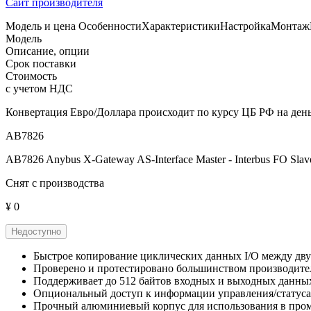
Сайт производителя
Модель и цена
Особенности
Характеристики
Настройка
Монтаж
Модель
Описание, опции
Срок поставки
Стоимость
с учетом НДС
Конвертация Евро/Доллара происходит по курсу ЦБ РФ на день
AB7826
AB7826 Anybus X-Gateway AS-Interface Master - Interbus FO Slave
Снят с производства
¥ 0
Недоступно
Быстрое копирование циклических данных I/O между двум
Проверено и протестировано большинством производит
Поддерживает до 512 байтов входных и выходных данны
Опциональный доступ к информации управления/статуса
Прочный алюминиевый корпус для использования в пр