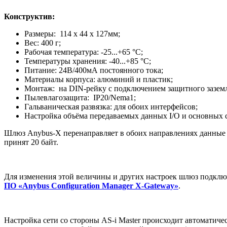
Конструктив:
Размеры: 114 x 44 x 127мм;
Вес: 400 г;
Рабочая температура: -25...+65 °C;
Температуры хранения: -40...+85 °C;
Питание: 24В/400мА постоянного тока;
Материалы корпуса: алюминий и пластик;
Монтаж: на DIN-рейку с подключением защитного заземл
Пылевлагозащита: IP20/Nema1;
Гальваническая развязка: для обоих интерфейсов;
Настройка объёма передаваемых данных I/O и основных с
Шлюз Anybus-X перенаправляет в обоих направлениях данные 
принят 20 байт.
Для изменения этой величины и других настроек шлюз подключ
ПО «Anybus Configuration Manager X-Gateway»
.
Настройка сети со стороны AS-i Master происходит автоматич