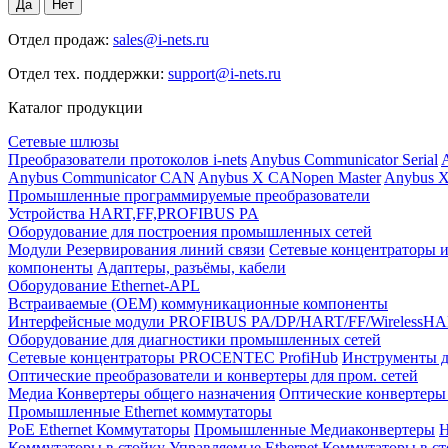
Отдел продаж:
sales@i-nets.ru
Отдел тех. поддержки:
support@i-nets.ru
Каталог продукции
Сетевые шлюзы
Преобразователи протоколов i-nets
Anybus Communicator Serial
A
Anybus Communicator CAN
Anybus X CANopen Master
Anybus X
Промышленные программируемые преобразователи
Устройства HART,FF,PROFIBUS PA
Оборудование для построения промышленных сетей
Модули Резервирования линий связи
Сетевые концентраторы и
компоненты
Адаптеры, разъёмы, кабели
Оборудование Ethernet-APL
Встраиваемые (OEM) коммуникационные компоненты
Интерфейсные модули PROFIBUS PA/DP/HART/FF/WirelessH
Оборудование для диагностики промышленных сетей
Сетевые концентраторы PROCENTEC ProfiHub
Инструменты д
Оптические преобразователи и конвертеры для пром. сетей
Медиа Конвертеры общего назначения
Оптические конвертеры 
Промышленные Ethernet коммутаторы
PoE Ethernet Коммутаторы
Промышленные Медиаконвертеры
Н
Коммутаторы в стойку
Управляемые Ethernet Коммутаторы в с