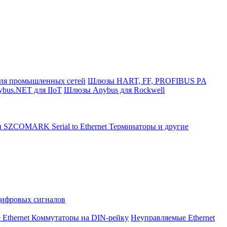
ля промышленных сетей
Шлюзы HART, FF, PROFIBUS PA
bus.NET для IIoT
Шлюзы Anybus для Rockwell
и SZCOMARK Serial to Ethernet
Терминаторы и другие
Цифровых сигналов
 Ethernet Коммутаторы на DIN-рейку
Неуправляемые Ethernet