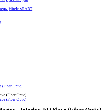
теры
WirelessHART
м
 (Fiber Optic)
ster - Interbus FO Slave (Fiber Optic)