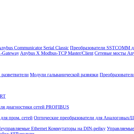
nybus Communicator Serial Classic
Преобразователи SSTCOMM д
-Gateway
Anybus X Modbus-TCP Master/Client
Сетевые мосты Any
 разветвители
Модули гальванической развязки
Преобразовател
ART
ля диагностики сетей PROFIBUS
для пром. сетей
Оптические преобразователи для Аналоговых/
еуправляемые Ethernet Коммутаторы на DIN-рейку
Управляемые
тойку
SFP модули