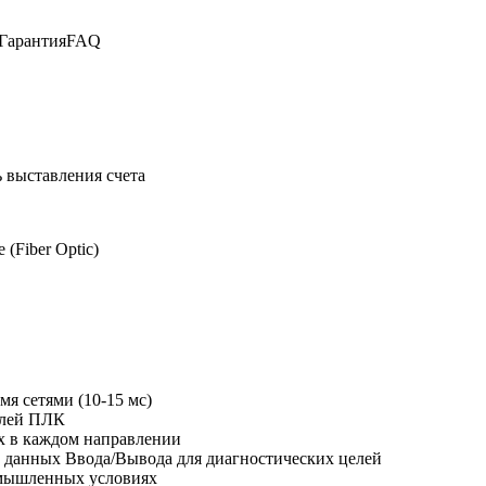
Гарантия
FAQ
 выставления счета
 (Fiber Optic)
я сетями (10-15 мс)
елей ПЛК
х в каждом направлении
 данных Ввода/Вывода для диагностических целей
омышленных условиях