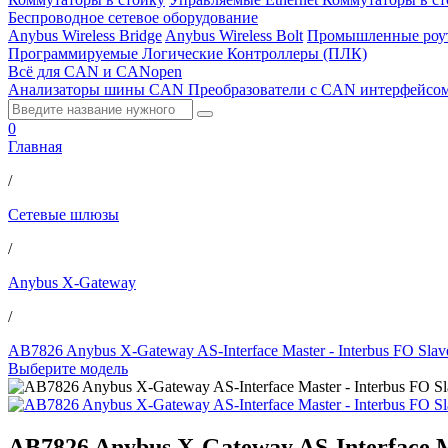
Беспроводное сетевое оборудование
Anybus Wireless Bridge
Anybus Wireless Bolt
Промышленные роу
Программируемые Логические Контроллеры (ПЛК)
Всё для CAN и CANopen
Анализаторы шины CAN
Преобразователи с CAN интерфейсо
0
Главная
/
Сетевые шлюзы
/
Anybus X-Gateway
/
AB7826 Anybus X-Gateway AS-Interface Master - Interbus FO Slave
Выберите модель
AB7826 Anybus X-Gateway AS-Interface Ma