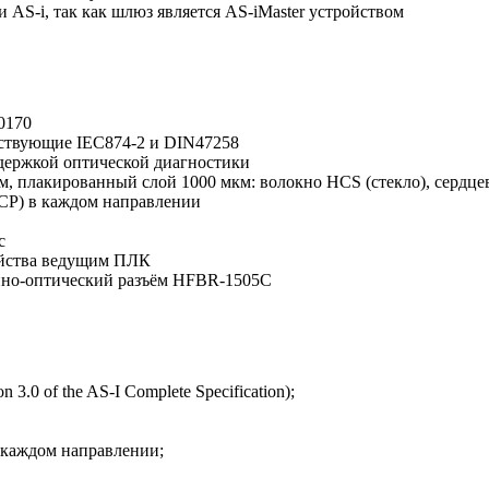
AS-i, так как шлюз является AS-iMaster устройством
0170
ствующие IEC874-2 и DIN47258
ддержкой оптической диагностики
км, плакированный слой 1000 мкм: волокно HCS (стекло), сердц
PCP) в каждом направлении
с
ойства ведущим ПЛК
нно-оптический разъём HFBR-1505C
 3.0 of the AS-I Complete Specification);
в каждом направлении;