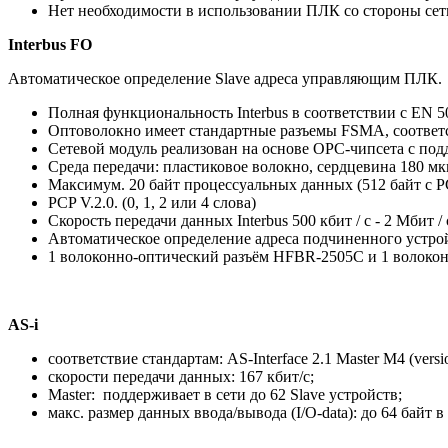
Нет необходимости в использовании ПЛК со стороны сети 
Interbus FO
Автоматическое определение Slave адреса управляющим ПЛК.
Полная функциональность Interbus в соответствии с EN 5
Оптоволокно имеет стандартные разъемы FSMA, соответ
Сетевой модуль реализован на основе OPC-чипсета с по
Среда передачи: пластиковое волокно, сердцевина 180 м
Максимум. 20 байт процессуальных данных (512 байт с 
PCP V.2.0. (0, 1, 2 или 4 слова)
Скорость передачи данных Interbus 500 кбит / с - 2 Мбит / 
Автоматическое определение адреса подчиненного устр
1 волоконно-оптический разъём HFBR-2505C и 1 волоко
AS-i
соответствие стандартам: AS-Interface 2.1 Master М4 (version
скорости передачи данных: 167 кбит/с;
Master: поддерживает в сети до 62 Slave устройств;
макс. размер данных ввода/вывода (I/O-data): до 64 байт 