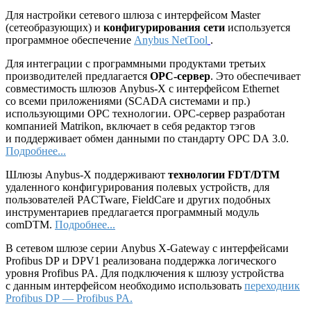
Для настройки сетевого шлюза с интерфейсом Master
(сетеобразующих) и
конфигурирования сети
используется
программное обеспечение
Anybus NetTool
.
Для интеграции с программными продуктами третьих
производителей предлагается
ОРС-сервер
. Это обеспечивает
совместимость шлюзов Anybus-X с интерфейсом Ethernet
со всеми приложениями (SCADA системами и пр.)
использующими ОРС технологии. ОРС-сервер разработан
компанией Matrikon, включает в себя редактор тэгов
и поддерживает обмен данными по стандарту OPC DA 3.0.
Подробнее...
Шлюзы Anybus-X поддерживают
технологии FDT/DTM
удаленного конфигурирования полевых устройств, для
пользователей PACTware, FieldCare и других подобных
инструментариев предлагается программный модуль
comDTM.
Подробнее...
В сетевом шлюзе серии Anybus X-Gateway с интерфейсами
Profibus DP и DPV1 реализована поддержка логического
уровня Profibus PA. Для подключения к шлюзу устройства
с данным интерфейсом необходимо использовать
переходник
Profibus DP — Profibus PA.