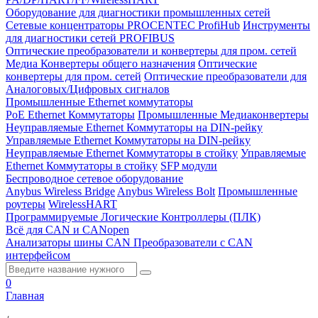
Оборудование для диагностики промышленных сетей
Сетевые концентраторы PROCENTEC ProfiHub
Инструменты
для диагностики сетей PROFIBUS
Оптические преобразователи и конвертеры для пром. сетей
Медиа Конвертеры общего назначения
Оптические
конвертеры для пром. сетей
Оптические преобразователи для
Аналоговых/Цифровых сигналов
Промышленные Ethernet коммутаторы
PoE Ethernet Коммутаторы
Промышленные Медиаконвертеры
Неуправляемые Ethernet Коммутаторы на DIN-рейку
Управляемые Ethernet Коммутаторы на DIN-рейку
Неуправляемые Ethernet Коммутаторы в стойку
Управляемые
Ethernet Коммутаторы в стойку
SFP модули
Беспроводное сетевое оборудование
Anybus Wireless Bridge
Anybus Wireless Bolt
Промышленные
роутеры
WirelessHART
Программируемые Логические Контроллеры (ПЛК)
Всё для CAN и CANopen
Анализаторы шины CAN
Преобразователи с CAN
интерфейсом
0
Главная