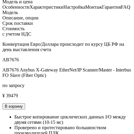
Модель и цена
Особенности
Характеристики
Настройка
Монтаж
Гарантия
FAQ
Модель
Описание, опции
Срок поставки
Стоимость
с учетом НДС
Конвертация Евро/Доллара происходит по курсу ЦБ РФ на
день выставления счета
AB7676
AB7676 Anybus X-Gateway EtherNet/IP Scanner/Master - Interbus
FO Slave (Fiber Optic)
по запросу
¥ 39479
В корзину
Быстрое копирование циклических данных I/O между
двумя сетями (10-15 мс)
Проверено и протестировано большинством
производителей ПЛК