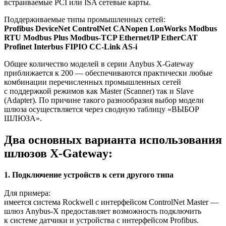
встраиваемые PCI или ISA сетевые карты.
Поддерживаемые типы промышленных сетей:
Profibus DeviceNet ControlNet CANopen LonWorks Modbus
RTU Modbus Plus Modbus-TCP Ethernet/IP EtherCAT
Profinet Interbus FIPIO CC-Link AS-i
Общее количество моделей в серии Anybus X-Gateway
приближается к 200 — обеспечиваются практически любые
комбинации перечисленных промышленных сетей
с поддержкой режимов как Master (Scanner) так и Slave
(Adapter). По причине такого разнообразия выбор модели
шлюза осуществляется через сводную таблицу «ВЫБОР
ШЛЮЗА».
Два основных варианта использования
шлюзов X-Gateway:
1. Подключение устройств к сети другого типа
Для примера:
имеется система Rockwell с интерфейсом ControlNet Master —
шлюз Anybus-X предоставляет возможность подключить
к системе датчики и устройства с интерфейсом Profibus.