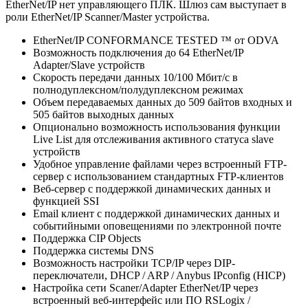
EtherNet/IP нет управляющего ПЛК. Шлюз сам выступает в
роли EtherNet/IP Scanner/Master устройства.
EtherNet/IP CONFORMANCE TESTED ™ от ODVA
Возможность подключения до 64 EtherNet/IP
Adapter/Slave устройств
Скорость передачи данных 10/100 Мбит/с в
полнодуплексном/полудуплексном режимах
Объем передаваемых данных до 509 байтов входных и
505 байтов выходных данных
Опционально возможность использования функции
Live List для отслеживания активного статуса slave
устройств
Удобное управление файлами через встроенный FTP-
сервер с использованием стандартных FTP-клиентов
Веб-сервер с поддержкой динамических данных и
функцией SSI
Email клиент с поддержкой динамических данных и
событийными оповещениями по электронной почте
Поддержка CIP Objects
Поддержка системы DNS
Возможность настройки TCP/IP через DIP-
переключатели, DHCP / ARP / Anybus IPconfig (HICP)
Настройка сети Scaner/Adapter EtherNet/IP через
встроенный веб-интерфейс или ПО RSLogix /