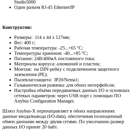
Studio5000
Один разъем RJ-45 Ethernet/IP
Конструктив:
Размеры: 114 x 44 x 127мм;
Вес: 400 г;
Рабочая температура: -25...+65 °C;
Температуры хранения: -40...+85 °C;
Питание: 24В/400мА постоянного тока;
Материалы корпуса: алюминий и пластик;
Монтаж: на DIN-рейку с подключением защитного
заземления (РЕ);
Пылевлагозащита: IP20/Nema1;
Гальваническая развязка: для обоих интерфейсов;
Настройка объёма передаваемых данных I/O и основных
сетевых параметров: через USB порт с помощью ПО
Anybus Configuration Manager.
Шлюз Anybus-X перенаправляет в обоих направлениях
данные ввода/вывода (I/O-data), обеспечивая полноценный
обмен данными между двумя сетями. По умолчанию размер
данных I/O принят 20 байт.