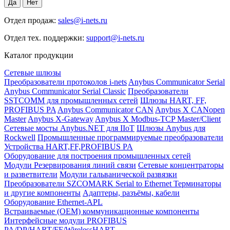
Отдел продаж:
sales@i-nets.ru
Отдел тех. поддержки:
support@i-nets.ru
Каталог продукции
Сетевые шлюзы
Преобразователи протоколов i-nets
Anybus Communicator Serial
Anybus Communicator Serial Classic
Преобразователи
SSTCOMM для промышленных сетей
Шлюзы HART, FF,
PROFIBUS PA
Anybus Communicator CAN
Anybus X CANopen
Master
Anybus X-Gateway
Anybus X Modbus-TCP Master/Client
Сетевые мосты Anybus.NET для IIoT
Шлюзы Anybus для
Rockwell
Промышленные программируемые преобразователи
Устройства HART,FF,PROFIBUS PA
Оборудование для построения промышленных сетей
Модули Резервирования линий связи
Сетевые концентраторы
и разветвители
Модули гальванической развязки
Преобразователи SZCOMARK Serial to Ethernet
Терминаторы
и другие компоненты
Адаптеры, разъёмы, кабели
Оборудование Ethernet-APL
Встраиваемые (OEM) коммуникационные компоненты
Интерфейсные модули PROFIBUS
PA/DP/HART/FF/WirelessHART