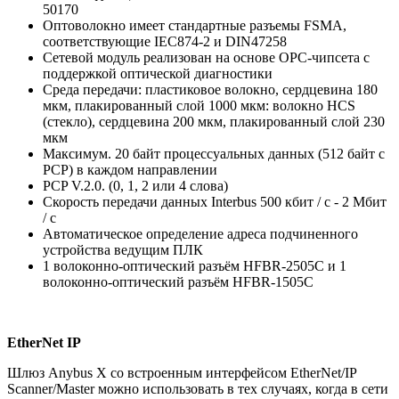
50170
Оптоволокно имеет стандартные разъемы FSMA,
соответствующие IEC874-2 и DIN47258
Сетевой модуль реализован на основе OPC-чипсета с
поддержкой оптической диагностики
Среда передачи: пластиковое волокно, сердцевина 180
мкм, плакированный слой 1000 мкм: волокно HCS
(стекло), сердцевина 200 мкм, плакированный слой 230
мкм
Максимум. 20 байт процессуальных данных (512 байт с
PCP) в каждом направлении
PCP V.2.0. (0, 1, 2 или 4 слова)
Скорость передачи данных Interbus 500 кбит / с - 2 Мбит
/ с
Автоматическое определение адреса подчиненного
устройства ведущим ПЛК
1 волоконно-оптический разъём HFBR-2505C и 1
волоконно-оптический разъём HFBR-1505C
EtherNet IP
Шлюз Anybus X со встроенным интерфейсом EtherNet/IP
Scanner/Master можно использовать в тех случаях, когда в сети