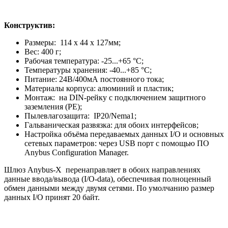
Конструктив:
Размеры: 114 x 44 x 127мм;
Вес: 400 г;
Рабочая температура: -25...+65 °C;
Температуры хранения: -40...+85 °C;
Питание: 24В/400мА постоянного тока;
Материалы корпуса: алюминий и пластик;
Монтаж: на DIN-рейку с подключением защитного
заземления (РЕ);
Пылевлагозащита: IP20/Nema1;
Гальваническая развязка: для обоих интерфейсов;
Настройка объёма передаваемых данных I/O и основных
сетевых параметров: через USB порт с помощью ПО
Anybus Configuration Manager.
Шлюз Anybus-X перенаправляет в обоих направлениях
данные ввода/вывода (I/O-data), обеспечивая полноценный
обмен данными между двумя сетями. По умолчанию размер
данных I/O принят 20 байт.