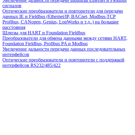
Увеличение дальности передачи Industrial Ethernet и Fieldbus
сигналов
Оптические преобразователи и повторители для передачи
данных IE и Fieldbus (Ethernet/IP, BACnet, Modbus-TCP
Profibus, CANopen, Genius, LonWorks и т.д..) на большие
расстояния
Шлюзы для HART и Foundation Fieldbus
Преобразователи для обмена данными между сетями HART,
Foundation Fieldbus, Profibus PA и Modbus
Увеличение дальности передачи данных последовательных
интерфейсов
Оптические преобразователи и повторители с поддержкой
интерфейсов RS232/485/422