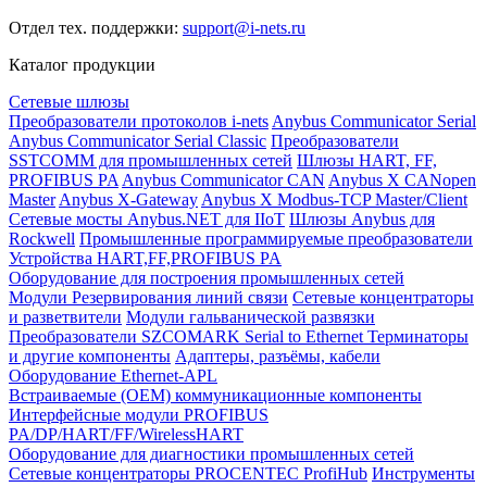
Отдел тех. поддержки:
support@i-nets.ru
Каталог продукции
Сетевые шлюзы
Преобразователи протоколов i-nets
Anybus Communicator Serial
Anybus Communicator Serial Classic
Преобразователи
SSTCOMM для промышленных сетей
Шлюзы HART, FF,
PROFIBUS PA
Anybus Communicator CAN
Anybus X CANopen
Master
Anybus X-Gateway
Anybus X Modbus-TCP Master/Client
Сетевые мосты Anybus.NET для IIoT
Шлюзы Anybus для
Rockwell
Промышленные программируемые преобразователи
Устройства HART,FF,PROFIBUS PA
Оборудование для построения промышленных сетей
Модули Резервирования линий связи
Сетевые концентраторы
и разветвители
Модули гальванической развязки
Преобразователи SZCOMARK Serial to Ethernet
Терминаторы
и другие компоненты
Адаптеры, разъёмы, кабели
Оборудование Ethernet-APL
Встраиваемые (OEM) коммуникационные компоненты
Интерфейсные модули PROFIBUS
PA/DP/HART/FF/WirelessHART
Оборудование для диагностики промышленных сетей
Сетевые концентраторы PROCENTEC ProfiHub
Инструменты