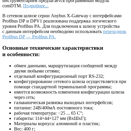
инструментариев предлагается программный модуль
comDTM.
Подробнее...
В сетевом шлюзе серии Anybus X-Gateway с интерфейсами
Profibus DP и DPV1 реализована поддержка логического
уровня Profibus PA. Для подключения к шлюзу устройства
с данным интерфейсом необходимо использовать
переходник
Profibus DP — Profibus PA.
Основные технические характеристики
и особенности:
обмен данными, маршрутизация сообщений между
двумя любыми сетями;
отдельный конфигурационный порт RS-232;
конфигурирование сетевого шлюза осуществляется при
помощи стандартной терминальной программы;
имеется возможность изменения конфигурации шлюза
через сеть;
гальваническая развязка выходных интерфейсов;
питание: 24В/400мА постоянного тока;
рабочая температура: −25 ... 65 С°;
габариты: 114×44×127 мм (ВхШхГ);
Материалы корпуса: алюминий и пластик;
Вес: 400 г;