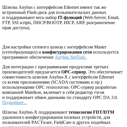
Шлюзы Anybus с интерфейсом Ethernet имеют так же
встроенный Flash-диск для пользовательских данных
и поддерживают весь набор
IT-функций
(Web-Server, Email,
FTP, SSI scripts, DHCP/BOOTP, HICP, ARP, разграничение
прав доступа).
Для настройки сетевого шлюза с интерфейсом Master
(сетеобразующих) и
конфигурирования сети
используется
программное обеспечение
Anybus NetTool
.
Для интеграции с программными продуктами третьих
производителей предлагается
ОРС-сервер
. Это обеспечивает
совместимость шлюзов Anybus-X с интерфейсом Ethernet
со всеми приложениями (SCADA системами и пр.)
использующими ОРС технологии. ОРС-сервер разработан
компанией Matrikon, включает в себя редактор тэгов
и поддерживает обмен данными по стандарту OPC DA 3.0.
Подробнее...
Шлюзы Anybus-X поддерживают
технологии FDT/DTM
удаленного конфигурирования полевых устройств, для
пользователей PACTware, FieldCare и других подобных