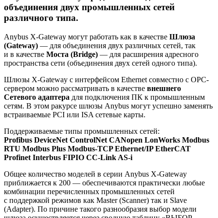
объединения двух промышленных сетей
различного типа.
Anybus X-Gateway могут работать как в качестве
Шлюза
(Gateway)
— для объединения двух различных сетей, так
и в качестве
Моста (Bridge)
— для расширения адресного
пространства сети (объединения двух сетей одного типа).
Шлюзы X-Gateway с интерфейсом Ethernet совместно с ОРС-
сервером можно рассматривать в качестве
внешнего
Cетевого адаптера
для подключения ПК к промышленным
сетям. В этом ракурсе шлюзы Anybus могут успешно заменять
встраиваемые PCI или ISA сетевые карты.
Поддерживаемые типы промышленных сетей:
Profibus DeviceNet ControlNet CANopen LonWorks Modbus
RTU Modbus Plus Modbus-TCP Ethernet/IP EtherCAT
Profinet Interbus FIPIO CC-Link AS-i
Общее количество моделей в серии Anybus X-Gateway
приближается к 200 — обеспечиваются практически любые
комбинации перечисленных промышленных сетей
с поддержкой режимов как Master (Scanner) так и Slave
(Adapter). По причине такого разнообразия выбор модели
шлюза осуществляется через сводную таблицу «ВЫБОР