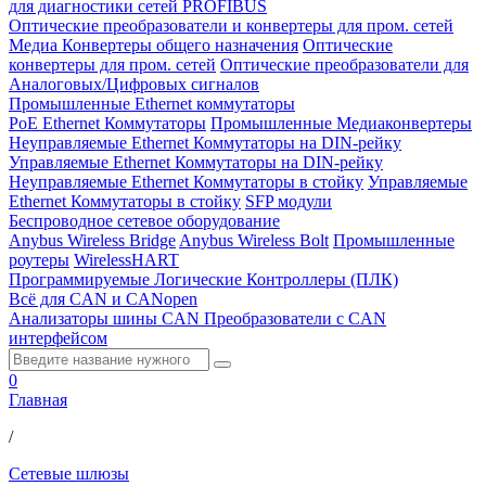
для диагностики сетей PROFIBUS
Оптические преобразователи и конвертеры для пром. сетей
Медиа Конвертеры общего назначения
Оптические
конвертеры для пром. сетей
Оптические преобразователи для
Аналоговых/Цифровых сигналов
Промышленные Ethernet коммутаторы
PoE Ethernet Коммутаторы
Промышленные Медиаконвертеры
Неуправляемые Ethernet Коммутаторы на DIN-рейку
Управляемые Ethernet Коммутаторы на DIN-рейку
Неуправляемые Ethernet Коммутаторы в стойку
Управляемые
Ethernet Коммутаторы в стойку
SFP модули
Беспроводное сетевое оборудование
Anybus Wireless Bridge
Anybus Wireless Bolt
Промышленные
роутеры
WirelessHART
Программируемые Логические Контроллеры (ПЛК)
Всё для CAN и CANopen
Анализаторы шины CAN
Преобразователи с CAN
интерфейсом
0
Главная
/
Сетевые шлюзы