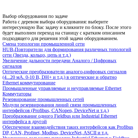
Выбор оборудования по задаче
Работа с деревом выбора оборудования: выберите
интересующую Вас задачу и кликните по блоку. После этого
будет выполнен переход на станицу с кратким описанием
подходящего для решения этой задачи оборудованием.
Смена топологии промышленной сети
HUB-Повторители для формирования различных топологий
сети (Звезда, кольцо, цепь и т.д.)
Увеличение дальности передачи Аналого / Цифровых
сигналов
Оптические преобразователи аналого-цифровых сигналов
(4...20 мА. 0-10 В, DH+ и т.д.) в оптические и обратно
Ethernet коммутирование
Промышленные управляемые и неуправляемые Ethernet
Коммутаторы
Резервирование промышленных сетей
Модули резервирования линий связи промышленных
интерфейсов (Profibus, CANopen, DeviceNet и т.д.)
Преобразование одного Fieldbus или Industrial Ethernet
интерфейса в другой
Обеспечение взаимодействия таких интерфейсов как Profibus
DP, CAN, Profinet, Modbus, DeviceNet, ASCII и т.д.