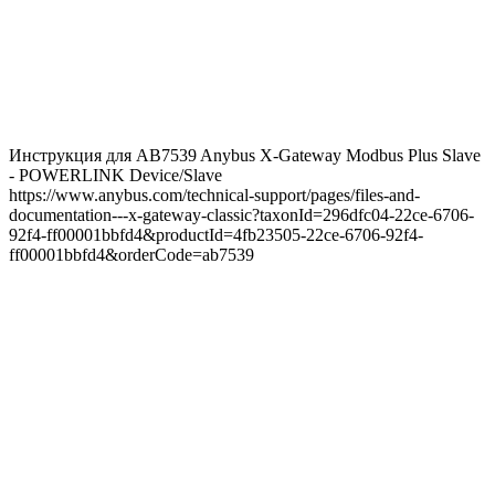
Инструкция для AB7539 Anybus X-Gateway Modbus Plus Slave
- POWERLINK Device/Slave
https://www.anybus.com/technical-support/pages/files-and-
documentation---x-gateway-classic?taxonId=296dfc04-22ce-6706-
92f4-ff00001bbfd4&productId=4fb23505-22ce-6706-92f4-
ff00001bbfd4&orderCode=ab7539