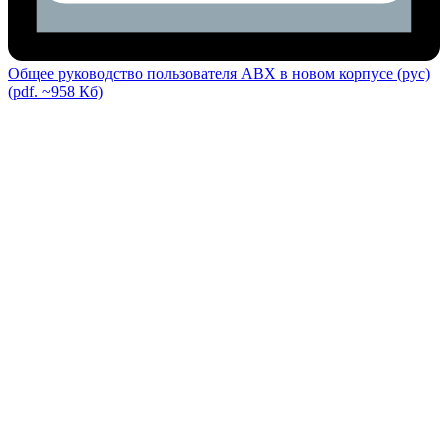
Общее руководство пользователя ABX в новом корпусе (рус)
(pdf. ~958 Кб)