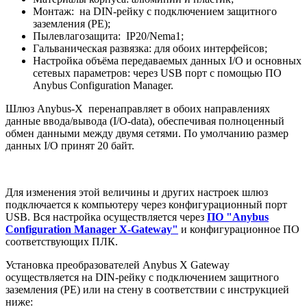
Монтаж: на DIN-рейку с подключением защитного
заземления (РЕ);
Пылевлагозащита: IP20/Nema1;
Гальваническая развязка: для обоих интерфейсов;
Настройка объёма передаваемых данных I/O и основных
сетевых параметров: через USB порт с помощью ПО
Anybus Configuration Manager.
Шлюз Anybus-X перенаправляет в обоих направлениях
данные ввода/вывода (I/O-data), обеспечивая полноценный
обмен данными между двумя сетями. По умолчанию размер
данных I/O принят 20 байт.
Для изменения этой величины и других настроек шлюз
подключается к компьютеру через конфигурационный порт
USB. Вся настройка осуществляется через
ПО "Anybus
Configuration Manager X-Gateway"
и конфигурационное ПО
соответствующих ПЛК.
Установка преобразователей Anybus X Gateway
осуществляется на DIN-рейку с подключением защитного
заземления (РЕ) или на стену в соответствии с инструкцией
ниже: