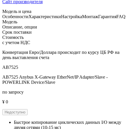
Сайт производителя
Модель и цена
Особенности
Характеристики
Настройка
Монтаж
Гарантия
FAQ
Модель
Описание, опции
Срок поставки
Стоимость
с учетом НДС
Конвертация Евро/Доллара происходит по курсу ЦБ РФ на
день выставления счета
AB7525
AB7525 Anybus X-Gateway EtherNet/IP Adapter/Slave -
POWERLINK Device/Slave
по запросу
¥ 0
Недоступно
Быстрое копирование циклических данных I/O между
двумя сетями (10-15 мс)