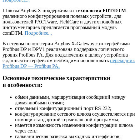
Шлюзы Anybus-X поддерживают
технологии FDT/DTM
удаленного конфигурирования полевых устройств, для
пользователей PACTware, FieldCare и других подобных
инструментариев предлагается программный модуль
comDTM.
Подробнее...
В сетевом шлюзе серии Anybus X-Gateway с интерфейсами
Profibus DP и DPV1 реализована поддержка логического
уровня Profibus PA. Для подключения к шлюзу устройства
с данным интерфейсом необходимо использовать
переходник
Profibus DP — Profibus PA.
Основные технические характеристики
и особенности:
обмен данными, маршрутизация сообщений между
двумя любыми сетями;
отдельный конфигурационный порт RS-232;
конфигурирование сетевого шлюза осуществляется при
помощи стандартной терминальной программы;
имеется возможность изменения конфигурации шлюза
через сеть;
гальваническая развязка выходных интерфейсов;