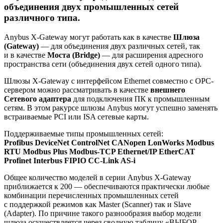
объединения двух промышленных сетей
различного типа.
Anybus X-Gateway могут работать как в качестве
Шлюза
(Gateway)
— для объединения двух различных сетей, так
и в качестве
Моста (Bridge)
— для расширения адресного
пространства сети (объединения двух сетей одного типа).
Шлюзы X-Gateway с интерфейсом Ethernet совместно с ОРС-
сервером можно рассматривать в качестве
внешнего
Cетевого адаптера
для подключения ПК к промышленным
сетям. В этом ракурсе шлюзы Anybus могут успешно заменять
встраиваемые PCI или ISA сетевые карты.
Поддерживаемые типы промышленных сетей:
Profibus DeviceNet ControlNet CANopen LonWorks Modbus
RTU Modbus Plus Modbus-TCP Ethernet/IP EtherCAT
Profinet Interbus FIPIO CC-Link AS-i
Общее количество моделей в серии Anybus X-Gateway
приближается к 200 — обеспечиваются практически любые
комбинации перечисленных промышленных сетей
с поддержкой режимов как Master (Scanner) так и Slave
(Adapter). По причине такого разнообразия выбор модели
шлюза осуществляется через сводную таблицу «ВЫБОР