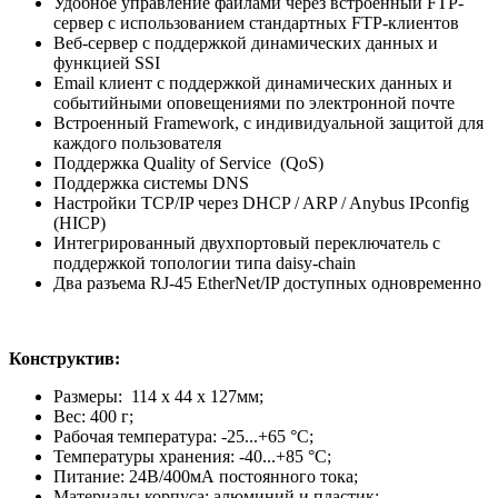
Удобное управление файлами через встроенный FTP-
сервер с использованием стандартных FTP-клиентов
Веб-сервер с поддержкой динамических данных и
функцией SSI
Email клиент с поддержкой динамических данных и
событийными оповещениями по электронной почте
Встроенный Framework, с индивидуальной защитой для
каждого пользователя
Поддержка Quality of Service (QoS)
Поддержка системы DNS
Настройки TCP/IP через DHCP / ARP / Anybus IPconfig
(HICP)
Интегрированный двухпортовый переключатель с
поддержкой топологии типа daisy-chain
Два разъема RJ-45 EtherNet/IP доступных одновременно
Конструктив:
Размеры: 114 x 44 x 127мм;
Вес: 400 г;
Рабочая температура: -25...+65 °C;
Температуры хранения: -40...+85 °C;
Питание: 24В/400мА постоянного тока;
Материалы корпуса: алюминий и пластик;