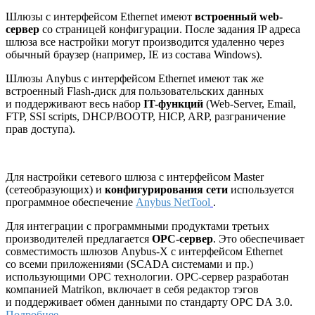
Шлюзы с интерфейсом Ethernet имеют
встроенный web-
сервер
со страницей конфигурации. После задания IP адреса
шлюза все настройки могут производится удаленно через
обычный браузер (например, IE из состава Windows).
Шлюзы Anybus с интерфейсом Ethernet имеют так же
встроенный Flash-диск для пользовательских данных
и поддерживают весь набор
IT-функций
(Web-Server, Email,
FTP, SSI scripts, DHCP/BOOTP, HICP, ARP, разграничение
прав доступа).
Для настройки сетевого шлюза с интерфейсом Master
(сетеобразующих) и
конфигурирования сети
используется
программное обеспечение
Anybus NetTool
.
Для интеграции с программными продуктами третьих
производителей предлагается
ОРС-сервер
. Это обеспечивает
совместимость шлюзов Anybus-X с интерфейсом Ethernet
со всеми приложениями (SCADA системами и пр.)
использующими ОРС технологии. ОРС-сервер разработан
компанией Matrikon, включает в себя редактор тэгов
и поддерживает обмен данными по стандарту OPC DA 3.0.
Подробнее...