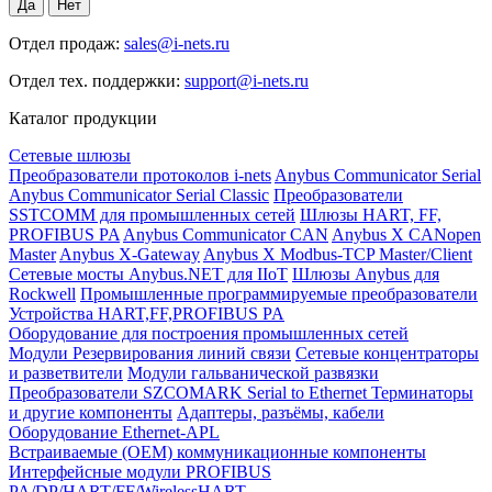
Отдел продаж:
sales@i-nets.ru
Отдел тех. поддержки:
support@i-nets.ru
Каталог продукции
Сетевые шлюзы
Преобразователи протоколов i-nets
Anybus Communicator Serial
Anybus Communicator Serial Classic
Преобразователи
SSTCOMM для промышленных сетей
Шлюзы HART, FF,
PROFIBUS PA
Anybus Communicator CAN
Anybus X CANopen
Master
Anybus X-Gateway
Anybus X Modbus-TCP Master/Client
Сетевые мосты Anybus.NET для IIoT
Шлюзы Anybus для
Rockwell
Промышленные программируемые преобразователи
Устройства HART,FF,PROFIBUS PA
Оборудование для построения промышленных сетей
Модули Резервирования линий связи
Сетевые концентраторы
и разветвители
Модули гальванической развязки
Преобразователи SZCOMARK Serial to Ethernet
Терминаторы
и другие компоненты
Адаптеры, разъёмы, кабели
Оборудование Ethernet-APL
Встраиваемые (OEM) коммуникационные компоненты
Интерфейсные модули PROFIBUS
PA/DP/HART/FF/WirelessHART