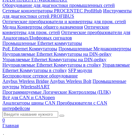
Оборудование для диагностики промышленных сетей
Сетевые концентраторы PROCENTEC ProfiHub
Инструменты
для диагностики сетей PROFIBUS
Оптические преобразователи и конвертеры для пром. сетей
Медиа Конвертеры общего назначения
Оптические
конвертеры для пром. сетей
Оптические преобразователи для
Аналоговых/Цифровых сигналов
Промышленные Ethernet коммутаторы
PoE Ethernet Коммутаторы
Промышленные Медиаконвертеры
Неуправляемые Ethernet Коммутаторы на DIN-рейку
Управляемые Ethernet Коммутаторы на DIN-рейку
Неуправляемые Ethernet Коммутаторы в стойку
Управляемые
Ethernet Коммутаторы в стойку
SFP модули
Беспроводное сетевое оборудование
Anybus Wireless Bridge
Anybus Wireless Bolt
Промышленные
роутеры
WirelessHART
Программируемые Логические Контроллеры (ПЛК)
Всё для CAN и CANopen
Анализаторы шины CAN
Преобразователи с CAN
интерфейсом
0
Главная