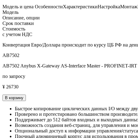
Модель и цена
Особенности
Характеристики
Настройка
Монтаж
Модель
Описание, опции
Срок поставки
Стоимость
с учетом НДС
Конвертация Евро/Доллара происходит по курсу ЦБ РФ на день
AB7502
AB7502 Anybus X-Gateway AS-Interface Master - PROFINET-IRT 
по запросу
¥ 26730
В корзину
Быстрое копирование циклических данных I/O между двум
Проверено и протестировано большинством производит
Поддерживает до 512 байтов входных и выходных данны
Возможность создания веб-страниц, для управления и м
Опциональный доступ к информации управления/статуса
Прочный алюминиевый корпус для использования в пр