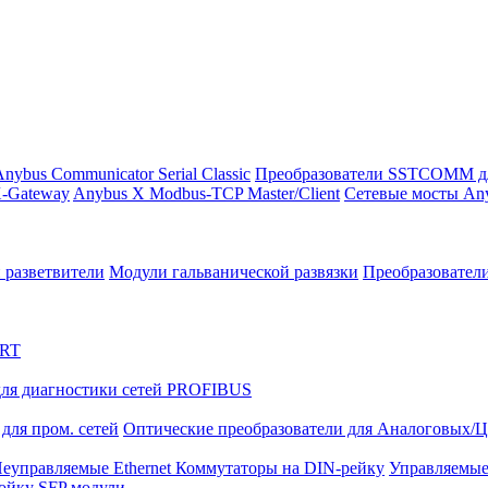
nybus Communicator Serial Classic
Преобразователи SSTCOMM д
-Gateway
Anybus X Modbus-TCP Master/Client
Сетевые мосты Any
 разветвители
Модули гальванической развязки
Преобразовател
ART
ля диагностики сетей PROFIBUS
для пром. сетей
Оптические преобразователи для Аналоговых/
еуправляемые Ethernet Коммутаторы на DIN-рейку
Управляемые
тойку
SFP модули