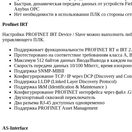
Быстрая, динамическая передача данных от устройств Fiel
Anybus OPC
Нет необходимости в использовании ПЛК со стороны сети
Profinet IRT
Настройки PROFINET IRT Device / Slave можно выполнить либо
управляющего ПЛК.
Поддерживает функциональности PROFINET RT и IRT 2.
Протестировано на соответствие требованиям класса A, 
Максимум 512 байтов данных Ввода/Вывода в каждом н
Скорость передачи данных 10/100 Мбит/с, время изохронно
Поддержка SNMP-MIBII
Конфигурирование TCP / IP через DCP (Discovery and Confi
Поддержка LLDP (Linked Layer Discovery Protocol)
Поддержка I&M (Identification & Maintenance )
Конфигурирование PROFINET интерфейса через файл .
Двухпортовый сквозной переключатель
Два разъема RJ-45 доступных одновременно
Поддержка PROFINET Asset Management
AS-Interface