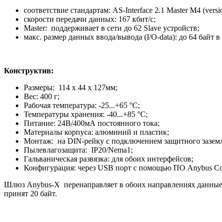
соответствие стандартам: AS-Interface 2.1 Master М4 (version
скорости передачи данных: 167 кбит/с;
Master: поддерживает в сети до 62 Slave устройств;
макс. размер данных ввода/вывода (I/O-data): до 64 байт 
Конструктив:
Размеры: 114 x 44 x 127мм;
Вес: 400 г;
Рабочая температура: -25...+65 °C;
Температуры хранения: -40...+85 °C;
Питание: 24В/400мА постоянного тока;
Материалы корпуса: алюминий и пластик;
Монтаж: на DIN-рейку с подключением защитного заземл
Пылевлагозащита: IP20/Nema1;
Гальваническая развязка: для обоих интерфейсов;
Конфигурация: через USB порт с помощью ПО Anybus Conf
Шлюз Anybus-X перенаправляет в обоих направлениях данные 
принят 20 байт.