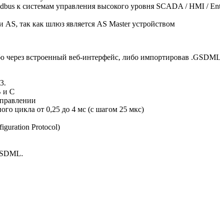
dbus к системам управления высокого уровня SCADA / HMI / Ente
 AS, так как шлюз является AS Master устройством
 через встроенный веб-интерфейс, либо импортировав .GSDML ф
3.
B и C
аправлении
го цикла от 0,25 до 4 мс (с шагом 25 мкс)
guration Protocol)
GSDML.