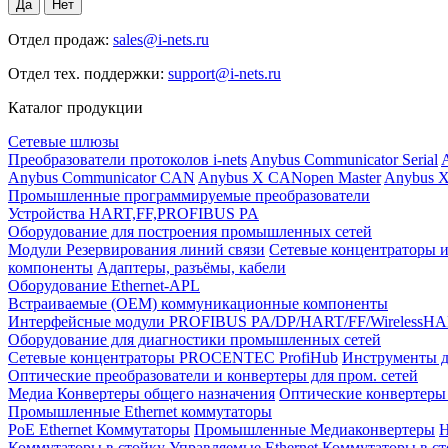
Отдел продаж:
sales@i-nets.ru
Отдел тех. поддержки:
support@i-nets.ru
Каталог продукции
Сетевые шлюзы
Преобразователи протоколов i-nets
Anybus Communicator Serial
A
Anybus Communicator CAN
Anybus X CANopen Master
Anybus X
Промышленные программируемые преобразователи
Устройства HART,FF,PROFIBUS PA
Оборудование для построения промышленных сетей
Модули Резервирования линий связи
Сетевые концентраторы и
компоненты
Адаптеры, разъёмы, кабели
Оборудование Ethernet-APL
Встраиваемые (OEM) коммуникационные компоненты
Интерфейсные модули PROFIBUS PA/DP/HART/FF/WirelessH
Оборудование для диагностики промышленных сетей
Сетевые концентраторы PROCENTEC ProfiHub
Инструменты д
Оптические преобразователи и конвертеры для пром. сетей
Медиа Конвертеры общего назначения
Оптические конвертеры 
Промышленные Ethernet коммутаторы
PoE Ethernet Коммутаторы
Промышленные Медиаконвертеры
Н
Коммутаторы в стойку
Управляемые Ethernet Коммутаторы в с