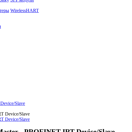
теры
WirelessHART
м
Device/Slave
Master - PROFINET-IRT Device/Slave