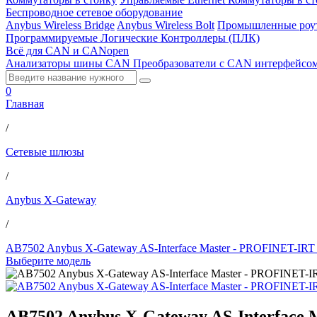
Беспроводное сетевое оборудование
Anybus Wireless Bridge
Anybus Wireless Bolt
Промышленные роу
Программируемые Логические Контроллеры (ПЛК)
Всё для CAN и CANopen
Анализаторы шины CAN
Преобразователи с CAN интерфейсо
0
Главная
/
Сетевые шлюзы
/
Anybus X-Gateway
/
AB7502 Anybus X-Gateway AS-Interface Master - PROFINET-IRT 
Выберите модель
AB7502 Anybus X-Gateway AS-Interface 