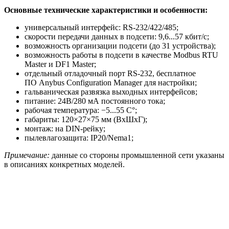
Основные технические характеристики и особенности:
универсальный интерфейс: RS-232/422/485;
скорости передачи данных в подсети: 9,6...57 кбит/с;
возможность организации подсети (до 31 устройства);
возможность работы в подсети в качестве Modbus RTU
Master и DF1 Master;
отдельный отладочный порт RS-232, бесплатное
ПО Anybus Configuration Manager для настройки;
гальваническая развязка выходных интерфейсов;
питание: 24В/280 мА постоянного тока;
рабочая температура: −5...55 С°;
габариты: 120×27×75 мм (ВхШхГ);
монтаж: на DIN-рейку;
пылевлагозащита: IP20/Nema1;
Примечание:
данные со стороны промышленной сети указаны
в описаниях конкретных моделей.