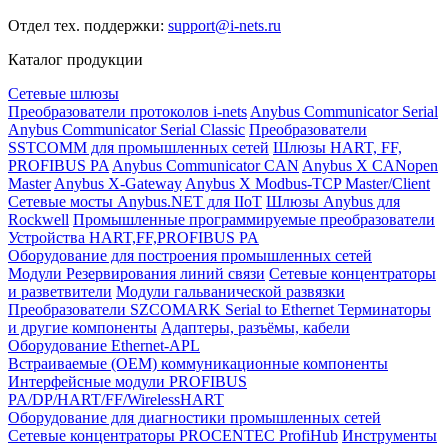
Отдел тех. поддержки:
support@i-nets.ru
Каталог продукции
Сетевые шлюзы
Преобразователи протоколов i-nets
Anybus Communicator Serial
Anybus Communicator Serial Classic
Преобразователи
SSTCOMM для промышленных сетей
Шлюзы HART, FF,
PROFIBUS PA
Anybus Communicator CAN
Anybus X CANopen
Master
Anybus X-Gateway
Anybus X Modbus-TCP Master/Client
Сетевые мосты Anybus.NET для IIoT
Шлюзы Anybus для
Rockwell
Промышленные программируемые преобразователи
Устройства HART,FF,PROFIBUS PA
Оборудование для построения промышленных сетей
Модули Резервирования линий связи
Сетевые концентраторы
и разветвители
Модули гальванической развязки
Преобразователи SZCOMARK Serial to Ethernet
Терминаторы
и другие компоненты
Адаптеры, разъёмы, кабели
Оборудование Ethernet-APL
Встраиваемые (OEM) коммуникационные компоненты
Интерфейсные модули PROFIBUS
PA/DP/HART/FF/WirelessHART
Оборудование для диагностики промышленных сетей
Сетевые концентраторы PROCENTEC ProfiHub
Инструменты