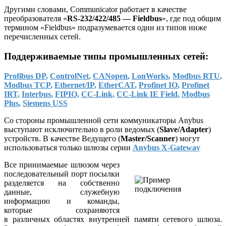
Другими словами, Communicator работает в качестве
преобразователя «
RS-232/422/485 — Fieldbus
», где под общим
термином «Fieldbus» подразумевается один из типов ниже
перечисленных сетей.
Поддерживаемые типы промышленных сетей:
Profibus DP
,
ControlNet
,
CANopen
,
LonWorks
,
Modbus RTU
,
Modbus TCP
,
Ethernet/IP
,
EtherCAT
,
Profinet IO
,
Profinet
IRT
,
Interbus
,
FIPIO
,
CC-Link
,
CC-Link IE Field
,
Modbus
Plus
,
Siemens USS
Со стороны промышленной сети коммуникаторы Anybus
выступают исключительно в роли ведомых (
Slave/Adapter
)
устройств. В качестве Ведущего (
Master/Scanner
) могут
использоваться только шлюзы серии
Anybus X-Gateway
Все принимаемые шлюзом через
последовательный порт посылки
разделяется на собственно
данные, служебную
информацию и команды,
которые сохраняются
в различных областях внутренней памяти сетевого шлюза.