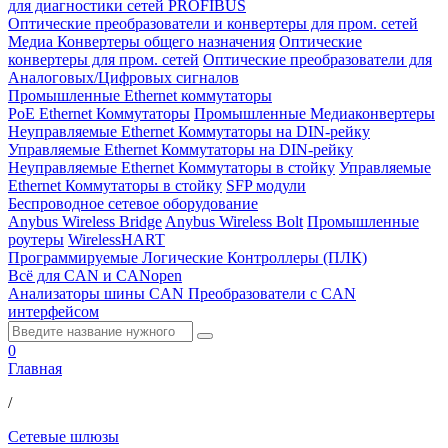
для диагностики сетей PROFIBUS
Оптические преобразователи и конвертеры для пром. сетей
Медиа Конвертеры общего назначения
Оптические
конвертеры для пром. сетей
Оптические преобразователи для
Аналоговых/Цифровых сигналов
Промышленные Ethernet коммутаторы
PoE Ethernet Коммутаторы
Промышленные Медиаконвертеры
Неуправляемые Ethernet Коммутаторы на DIN-рейку
Управляемые Ethernet Коммутаторы на DIN-рейку
Неуправляемые Ethernet Коммутаторы в стойку
Управляемые
Ethernet Коммутаторы в стойку
SFP модули
Беспроводное сетевое оборудование
Anybus Wireless Bridge
Anybus Wireless Bolt
Промышленные
роутеры
WirelessHART
Программируемые Логические Контроллеры (ПЛК)
Всё для CAN и CANopen
Анализаторы шины CAN
Преобразователи с CAN
интерфейсом
0
Главная
/
Сетевые шлюзы