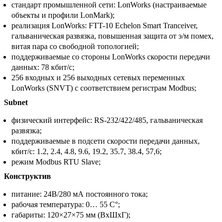
стандарт промышленной сети: LonWorks (настраиваемые
объекты и профили LonMark);
реализация LonWorks: FTT-10 Echelon Smart Tranceiver,
гальваническая развязка, повышенная защита от э/м помех,
витая пара со свободной топологией;
поддерживаемые со стороны LonWorks скорости передачи
данных: 78 кбит/с;
256 входных и 256 выходных сетевых переменных
LonWorks (SNVT) с соответствием регистрам Modbus;
Subnet
физический интерфейс: RS-232/422/485, гальваническая
развязка;
поддерживаемые в подсети скорости передачи данных,
кбит/с: 1.2, 2.4, 4.8, 9.6, 19.2, 35.7, 38.4, 57,6;
режим Modbus RTU Slave;
Конструктив
питание: 24В/280 мА постоянного тока;
рабочая температура: 0… 55 С°;
габариты: 120×27×75 мм (ВхШхГ);