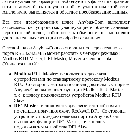
Затем нужная информация преобразуется в формат выбранной
сети и может быть получена любым участником этой сети.
Аналогично выполняется и обратное преобразование данных.
Все эти преобразования шлюз Anybus-Com выполняет
автономно, т.е. устройства, участвующие в обмене данными
через сетевой шлюз, работают как обычно и не выполняют
дополнительных функций по обработке данных.
Сетевой шлюз Anybus-Com со стороны последовательного
порта RS-232/422/485 может работать в четырех режимах:
Modbus RTU Master, DF1 Master, Master и Generic Data
(Универсальный):
Modbus RTU Master:
используется для связи
с устройствами по стандартному протоколу Modbus
RTU. Со стороны устройств с последовательным портом
Anybus-Com выполняет функции Modbus RTU Master,
т. е. к шлюзу подключаются устройства Modbus RTU
Slave.
DF1 Master:
используется для связи с устройствами
по стандартному протоколу Rockwell DF1. Со стороны
устройств с последовательным портом Anybus-Com
выполняет функции DF1 Master, т.е. к шлюзу
подключаются устройства DF1 Slave.