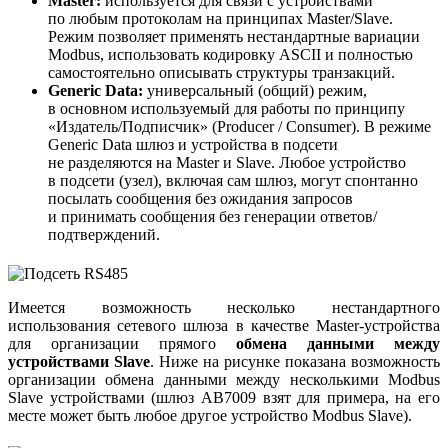
Master:
используется для связи с устройствами
по любым протоколам на принципах Master/Slave.
Режим позволяет применять нестандартные вариации
Modbus, использовать кодировку ASCII и полностью
самостоятельно описывать структуры транзакций.
Generic Data:
универсальный (общий) режим,
в основном используемый для работы по принципу
«Издатель/Подписчик» (Producer / Consumer). В режиме
Generic Data шлюз и устройства в подсети
не разделяются на Master и Slave. Любое устройство
в подсети (узел), включая сам шлюз, могут спонтанно
посылать сообщения без ожидания запросов
и принимать сообщения без генерации ответов/
подтверждений.
Имеется возможность несколько нестандартного
использования сетевого шлюза в качестве Master-устройства
для организации прямого
обмена данными между
устройствами Slave
. Ниже на рисунке показана возможность
организации обмена данными между несколькими Modbus
Slave устройствами (шлюз АВ7009 взят для примера, на его
месте может быть любое другое устройство Modbus Slave).