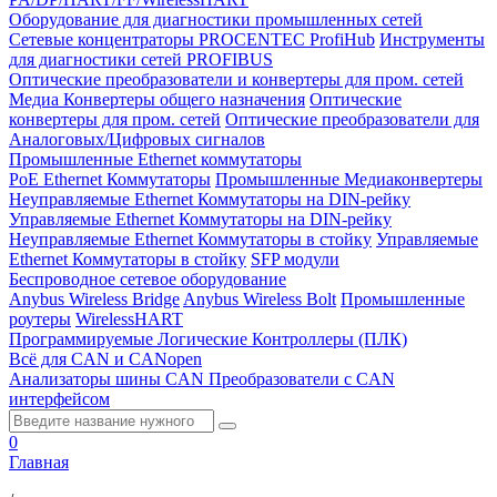
Оборудование для диагностики промышленных сетей
Сетевые концентраторы PROCENTEC ProfiHub
Инструменты
для диагностики сетей PROFIBUS
Оптические преобразователи и конвертеры для пром. сетей
Медиа Конвертеры общего назначения
Оптические
конвертеры для пром. сетей
Оптические преобразователи для
Аналоговых/Цифровых сигналов
Промышленные Ethernet коммутаторы
PoE Ethernet Коммутаторы
Промышленные Медиаконвертеры
Неуправляемые Ethernet Коммутаторы на DIN-рейку
Управляемые Ethernet Коммутаторы на DIN-рейку
Неуправляемые Ethernet Коммутаторы в стойку
Управляемые
Ethernet Коммутаторы в стойку
SFP модули
Беспроводное сетевое оборудование
Anybus Wireless Bridge
Anybus Wireless Bolt
Промышленные
роутеры
WirelessHART
Программируемые Логические Контроллеры (ПЛК)
Всё для CAN и CANopen
Анализаторы шины CAN
Преобразователи с CAN
интерфейсом
0
Главная