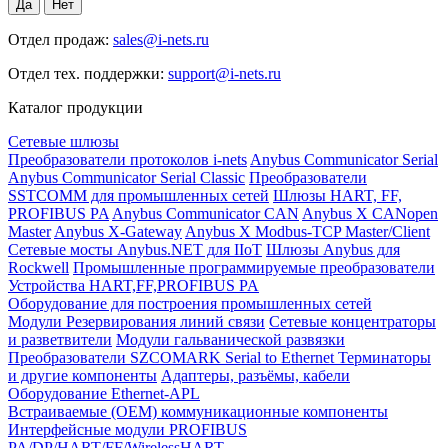
Отдел продаж:
sales@i-nets.ru
Отдел тех. поддержки:
support@i-nets.ru
Каталог продукции
Сетевые шлюзы
Преобразователи протоколов i-nets
Anybus Communicator Serial
Anybus Communicator Serial Classic
Преобразователи
SSTCOMM для промышленных сетей
Шлюзы HART, FF,
PROFIBUS PA
Anybus Communicator CAN
Anybus X CANopen
Master
Anybus X-Gateway
Anybus X Modbus-TCP Master/Client
Сетевые мосты Anybus.NET для IIoT
Шлюзы Anybus для
Rockwell
Промышленные программируемые преобразователи
Устройства HART,FF,PROFIBUS PA
Оборудование для построения промышленных сетей
Модули Резервирования линий связи
Сетевые концентраторы
и разветвители
Модули гальванической развязки
Преобразователи SZCOMARK Serial to Ethernet
Терминаторы
и другие компоненты
Адаптеры, разъёмы, кабели
Оборудование Ethernet-APL
Встраиваемые (OEM) коммуникационные компоненты
Интерфейсные модули PROFIBUS
PA/DP/HART/FF/WirelessHART