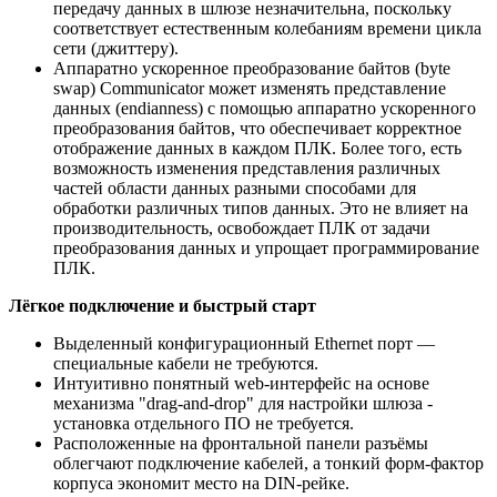
передачу данных в шлюзе незначительна, поскольку
соответствует естественным колебаниям времени цикла
сети (джиттеру).
Аппаратно ускоренное преобразование байтов (byte
swap) Communicator может изменять представление
данных (endianness) с помощью аппаратно ускоренного
преобразования байтов, что обеспечивает корректное
отображение данных в каждом ПЛК. Более того, есть
возможность изменения представления различных
частей области данных разными способами для
обработки различных типов данных. Это не влияет на
производительность, освобождает ПЛК от задачи
преобразования данных и упрощает программирование
ПЛК.
Лёгкое подключение и быстрый старт
Выделенный конфигурационный Ethernet порт —
специальные кабели не требуются.
Интуитивно понятный web-интерфейс на основе
механизма "drag-and-drop" для настройки шлюза -
установка отдельного ПО не требуется.
Расположенные на фронтальной панели разъёмы
облегчают подключение кабелей, а тонкий форм-фактор
корпуса экономит место на DIN-рейке.