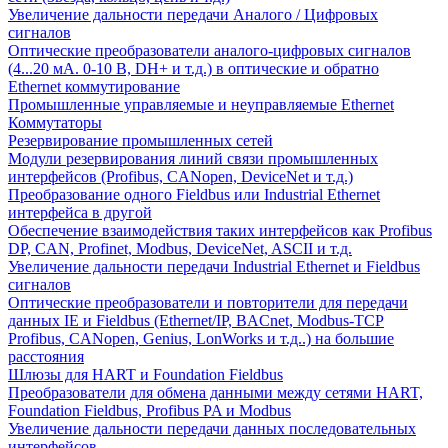
Увеличение дальности передачи Аналого / Цифровых
сигналов
Оптические преобразователи аналого-цифровых сигналов
(4...20 мА. 0-10 В, DH+ и т.д.) в оптические и обратно
Ethernet коммутирование
Промышленные управляемые и неуправляемые Ethernet
Коммутаторы
Резервирование промышленных сетей
Модули резервирования линий связи промышленных
интерфейсов (Profibus, CANopen, DeviceNet и т.д.)
Преобразование одного Fieldbus или Industrial Ethernet
интерфейса в другой
Обеспечение взаимодействия таких интерфейсов как Profibus
DP, CAN, Profinet, Modbus, DeviceNet, ASCII и т.д.
Увеличение дальности передачи Industrial Ethernet и Fieldbus
сигналов
Оптические преобразователи и повторители для передачи
данных IE и Fieldbus (Ethernet/IP, BACnet, Modbus-TCP
Profibus, CANopen, Genius, LonWorks и т.д..) на большие
расстояния
Шлюзы для HART и Foundation Fieldbus
Преобразователи для обмена данными между сетями HART,
Foundation Fieldbus, Profibus PA и Modbus
Увеличение дальности передачи данных последовательных
интерфейсов