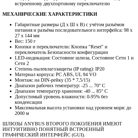
встроенному двухпортовому переключателю
МЕХАНИЧЕСКИЕ ХАРАКТЕРИСТИКИ
Габаритные размеры (Д x Ш x В) с учётом разъёмов
питания и разъёма последовательного интерфейса: 98 x
27 x 144 мм
Вес: 150 г
Кнопки и переключатели: Кнопка "Reset" и
переключатель Безопасности конфигурации
LED-индикация: Состояние шлюза, Состояние Сети 1 и
Сети 2
Степень пылевлагозащиты (IP rating): IP20
Материал корпуса: PC ABS, UL 94 VO
Монтаж: на DIN-рейку (35 * 7,5/15)
Диапазон рабочих температур: -25 ... 70° C
Диапазон температур хранения: -40 ... 85° C
Допустимый уровень влажности: 0-95% без
конденсации
Максимальная высота установки над уровнем моря: до
2000 м
ШЛЮЗЫ ANYBUS ВТОРОГО ПОКОЛЕНИЯ ИМЕЮТ
ИНТУИТИВНО ПОНЯТНЫЙ ВСТРОЕННЫЙ
ГРАФИЧЕСКИЙ ИНТЕРФЕЙС (GUI).