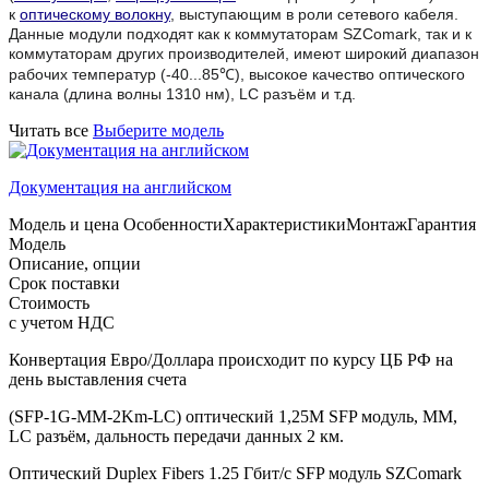
к
оптическому волокну
, выступающим в роли сетевого кабеля.
Данные модули подходят как к коммутаторам SZComark, так и к
коммутаторам других производителей, имеют широкий диапазон
рабочих температур (-40...85
℃
), высокое качество оптического
канала (длина волны 1310 нм), LC разъём и т.д.
Читать все
Выберите модель
Документация на английском
Модель и цена
Особенности
Характеристики
Монтаж
Гарантия
Модель
Описание, опции
Срок поставки
Стоимость
с учетом НДС
Конвертация Евро/Доллара происходит по курсу ЦБ РФ на
день выставления счета
(SFP-1G-MM-2Km-LC) оптический 1,25M SFP модуль, MM,
LC разъём, дальность передачи данных 2 км.
Оптический Duplex Fibers 1.25 Гбит/с SFP модуль SZComark