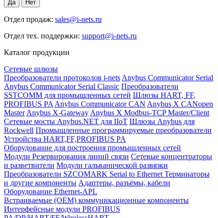
Отдел продаж:
sales@i-nets.ru
Отдел тех. поддержки:
support@i-nets.ru
Каталог продукции
Сетевые шлюзы
Преобразователи протоколов i-nets
Anybus Communicator Serial
Anybus Communicator Serial Classic
Преобразователи
SSTCOMM для промышленных сетей
Шлюзы HART, FF,
PROFIBUS PA
Anybus Communicator CAN
Anybus X CANopen
Master
Anybus X-Gateway
Anybus X Modbus-TCP Master/Client
Сетевые мосты Anybus.NET для IIoT
Шлюзы Anybus для
Rockwell
Промышленные программируемые преобразователи
Устройства HART,FF,PROFIBUS PA
Оборудование для построения промышленных сетей
Модули Резервирования линий связи
Сетевые концентраторы
и разветвители
Модули гальванической развязки
Преобразователи SZCOMARK Serial to Ethernet
Терминаторы
и другие компоненты
Адаптеры, разъёмы, кабели
Оборудование Ethernet-APL
Встраиваемые (OEM) коммуникационные компоненты
Интерфейсные модули PROFIBUS
PA/DP/HART/FF/WirelessHART