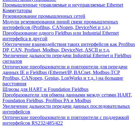
Промышленные управляемые и неуправляемые Ethernet
Коммутаторы
Резервирование промышленных сетей
Модули резервирования линий связи промышленных
интерфейсов (Profibus, CANopen, DeviceNet и т.д.)
Преобразование одного Fieldbus или Industrial Ethernet
интерфейса в другой
Обеспечение взаимодействия таких интерфейсов как Profibus
DP, CAN, Profinet, Modbus, DeviceNet, ASCII и т.д.
Увеличение дальности передачи Industrial Ethernet и Fieldbus
сигналов
Оптические преобразователи и повторители для передачи
данных IE и Fieldbus (Ethernet/IP, BACnet, Modbus-TCP
Profibus, CANopen, Genius, LonWorks и т.д..) на большие
расстояния
Шлюзы для HART и Foundation Fieldbus
Преобразователи для обмена данными между сетями HART,
Foundation Fieldbus, Profibus PA и Modbus
Увеличение дальности передачи данных последовательных
интерфейсов
Оптические преобразователи и повторители с поддержкой
интерфейсов RS232/485/422