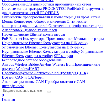
Оборудование для диагностики промышленных сетей
Сетевые концентраторы PROCENTEC ProfiHub
Инструменты
для диагностики сетей PROFIBUS
Оптические преобразователи и конвертеры для пром. сетей
Медиа Конвертеры общего назначения
Оптические
конвертеры для пром. сетей
Оптические преобразователи для
Аналоговых/Цифровых сигналов
Промышленные Ethernet коммутаторы
PoE Ethernet Коммутаторы
Промышленные Медиаконвертеры
Неуправляемые Ethernet Коммутаторы на DIN-рейку
Управляемые Ethernet Коммутаторы на DIN-рейку
Неуправляемые Ethernet Коммутаторы в стойку
Управляемые
Ethernet Коммутаторы в стойку
SFP модули
Беспроводное сетевое оборудование
Anybus Wireless Bridge
Anybus Wireless Bolt
Промышленные
роутеры
WirelessHART
Программируемые Логические Контроллеры (ПЛК)
Всё для CAN и CANopen
Анализаторы шины CAN
Преобразователи с CAN
интерфейсом
0
Главная