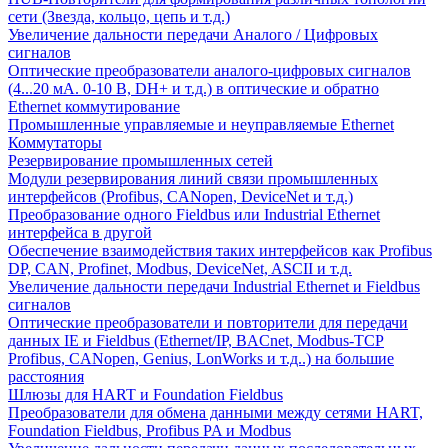
сети (Звезда, кольцо, цепь и т.д.)
Увеличение дальности передачи Аналого / Цифровых
сигналов
Оптические преобразователи аналого-цифровых сигналов
(4...20 мА. 0-10 В, DH+ и т.д.) в оптические и обратно
Ethernet коммутирование
Промышленные управляемые и неуправляемые Ethernet
Коммутаторы
Резервирование промышленных сетей
Модули резервирования линий связи промышленных
интерфейсов (Profibus, CANopen, DeviceNet и т.д.)
Преобразование одного Fieldbus или Industrial Ethernet
интерфейса в другой
Обеспечение взаимодействия таких интерфейсов как Profibus
DP, CAN, Profinet, Modbus, DeviceNet, ASCII и т.д.
Увеличение дальности передачи Industrial Ethernet и Fieldbus
сигналов
Оптические преобразователи и повторители для передачи
данных IE и Fieldbus (Ethernet/IP, BACnet, Modbus-TCP
Profibus, CANopen, Genius, LonWorks и т.д..) на большие
расстояния
Шлюзы для HART и Foundation Fieldbus
Преобразователи для обмена данными между сетями HART,
Foundation Fieldbus, Profibus PA и Modbus