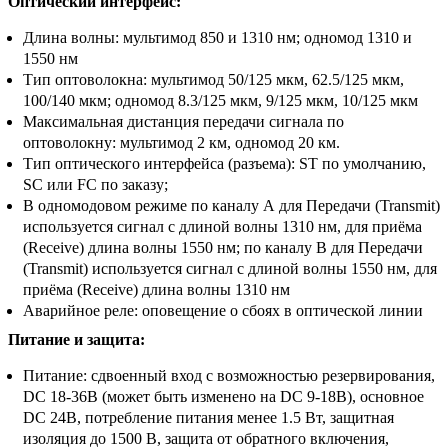
Оптический интерфейс:
Длина волны: мультимод 850 и 1310 нм; одномод 1310 и
1550 нм
Тип оптоволокна: мультимод 50/125 мкм, 62.5/125 мкм,
100/140 мкм; одномод 8.3/125 мкм, 9/125 мкм, 10/125 мкм
Максимальная дистанция передачи сигнала по
оптоволокну: мультимод 2 км, одномод 20 км.
Тип оптического интерфейса (разъема): ST по умолчанию,
SC или FC по заказу;
В одномодовом режиме по каналу А для Передачи (Transmit)
используется сигнал с длиной волны 1310 нм, для приёма
(Receive) длина волны 1550 нм; по каналу B для Передачи
(Transmit) используется сигнал с длиной волны 1550 нм, для
приёма (Receive) длина волны 1310 нм
Аварийное реле: оповещение о сбоях в оптической линии
Питание и защита:
Питание: сдвоенный вход с возможностью резервирования,
DC 18-36В (может быть изменено на DC 9-18В), основное
DC 24В, потребление питания менее 1.5 Вт, защитная
изоляция до 1500 В, защита от обратного включения,