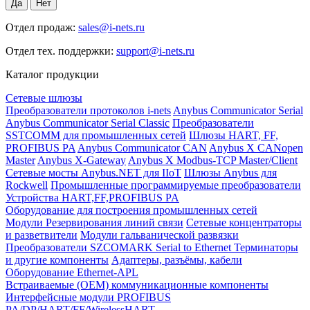
Отдел продаж:
sales@i-nets.ru
Отдел тех. поддержки:
support@i-nets.ru
Каталог продукции
Сетевые шлюзы
Преобразователи протоколов i-nets
Anybus Communicator Serial
Anybus Communicator Serial Classic
Преобразователи
SSTCOMM для промышленных сетей
Шлюзы HART, FF,
PROFIBUS PA
Anybus Communicator CAN
Anybus X CANopen
Master
Anybus X-Gateway
Anybus X Modbus-TCP Master/Client
Сетевые мосты Anybus.NET для IIoT
Шлюзы Anybus для
Rockwell
Промышленные программируемые преобразователи
Устройства HART,FF,PROFIBUS PA
Оборудование для построения промышленных сетей
Модули Резервирования линий связи
Сетевые концентраторы
и разветвители
Модули гальванической развязки
Преобразователи SZCOMARK Serial to Ethernet
Терминаторы
и другие компоненты
Адаптеры, разъёмы, кабели
Оборудование Ethernet-APL
Встраиваемые (OEM) коммуникационные компоненты
Интерфейсные модули PROFIBUS
PA/DP/HART/FF/WirelessHART