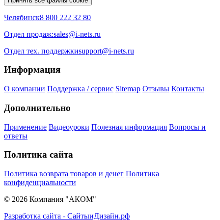
Принять все файлы cookie
Челябинск
8 800 222 32 80
Отдел продаж:
sales@i-nets.ru
Отдел тех. поддержки
support@i-nets.ru
Информация
О компании
Поддержка / сервис
Sitemap
Отзывы
Контакты
Дополнительно
Применение
Видеоуроки
Полезная информация
Вопросы и
ответы
Политика сайта
Политика возврата товаров и денег
Политика
конфиденциальности
© 2026 Компания "АКОМ"
Разработка сайта - СайтыиДизайн.рф