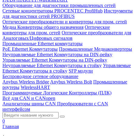
Оборудование для диагностики промышленных сетей
Сетевые концентраторы PROCENTEC ProfiHub
Инструменты
для диагностики сетей PROFIBUS
Оптические преобразователи и конвертеры для пром. сетей
Медиа Конвертеры общего назначения
Оптические
конвертеры для пром. сетей
Оптические преобразователи для
Аналоговых/Цифровых сигналов
Промышленные Ethernet коммутаторы
PoE Ethernet Коммутаторы
Промышленные Медиаконвертеры
Неуправляемые Ethernet Коммутаторы на DIN-рейку
Управляемые Ethernet Коммутаторы на DIN-рейку
Неуправляемые Ethernet Коммутаторы в стойку
Управляемые
Ethernet Коммутаторы в стойку
SFP модули
Беспроводное сетевое оборудование
Anybus Wireless Bridge
Anybus Wireless Bolt
Промышленные
роутеры
WirelessHART
Программируемые Логические Контроллеры (ПЛК)
Всё для CAN и CANopen
Анализаторы шины CAN
Преобразователи с CAN
интерфейсом
0
Главная