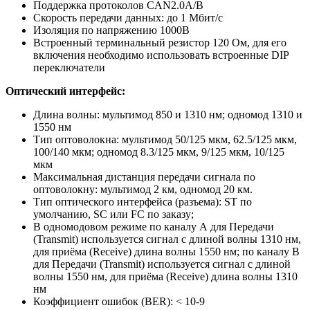
Поддержка протоколов CAN2.0A/B
Скорость передачи данных: до 1 Mбит/с
Изоляция по напряжению 1000В
Встроенный терминальный резистор 120 Ом, для его
включения необходимо использовать встроенные DIP
переключатели
Оптический интерфейс:
Длина волны: мультимод 850 и 1310 нм; одномод 1310 и
1550 нм
Тип оптоволокна: мультимод 50/125 мкм, 62.5/125 мкм,
100/140 мкм; одномод 8.3/125 мкм, 9/125 мкм, 10/125
мкм
Максимальная дистанция передачи сигнала по
оптоволокну: мультимод 2 км, одномод 20 км.
Тип оптического интерфейса (разъема): ST по
умолчанию, SC или FC по заказу;
В одномодовом режиме по каналу А для Передачи
(Transmit) используется сигнал с длиной волны 1310 нм,
для приёма (Receive) длина волны 1550 нм; по каналу B
для Передачи (Transmit) используется сигнал с длиной
волны 1550 нм, для приёма (Receive) длина волны 1310
нм
Коэффициент ошибок (BER): < 10-9