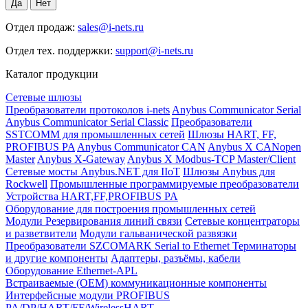
Отдел продаж:
sales@i-nets.ru
Отдел тех. поддержки:
support@i-nets.ru
Каталог продукции
Сетевые шлюзы
Преобразователи протоколов i-nets
Anybus Communicator Serial
Anybus Communicator Serial Classic
Преобразователи
SSTCOMM для промышленных сетей
Шлюзы HART, FF,
PROFIBUS PA
Anybus Communicator CAN
Anybus X CANopen
Master
Anybus X-Gateway
Anybus X Modbus-TCP Master/Client
Сетевые мосты Anybus.NET для IIoT
Шлюзы Anybus для
Rockwell
Промышленные программируемые преобразователи
Устройства HART,FF,PROFIBUS PA
Оборудование для построения промышленных сетей
Модули Резервирования линий связи
Сетевые концентраторы
и разветвители
Модули гальванической развязки
Преобразователи SZCOMARK Serial to Ethernet
Терминаторы
и другие компоненты
Адаптеры, разъёмы, кабели
Оборудование Ethernet-APL
Встраиваемые (OEM) коммуникационные компоненты
Интерфейсные модули PROFIBUS
PA/DP/HART/FF/WirelessHART