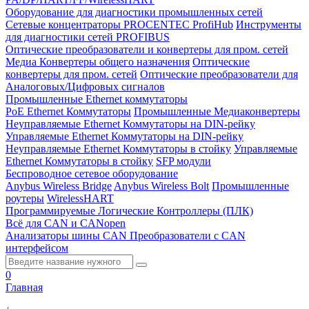
Оборудование для диагностики промышленных сетей
Сетевые концентраторы PROCENTEC ProfiHub
Инструменты
для диагностики сетей PROFIBUS
Оптические преобразователи и конвертеры для пром. сетей
Медиа Конвертеры общего назначения
Оптические
конвертеры для пром. сетей
Оптические преобразователи для
Аналоговых/Цифровых сигналов
Промышленные Ethernet коммутаторы
PoE Ethernet Коммутаторы
Промышленные Медиаконвертеры
Неуправляемые Ethernet Коммутаторы на DIN-рейку
Управляемые Ethernet Коммутаторы на DIN-рейку
Неуправляемые Ethernet Коммутаторы в стойку
Управляемые
Ethernet Коммутаторы в стойку
SFP модули
Беспроводное сетевое оборудование
Anybus Wireless Bridge
Anybus Wireless Bolt
Промышленные
роутеры
WirelessHART
Программируемые Логические Контроллеры (ПЛК)
Всё для CAN и CANopen
Анализаторы шины CAN
Преобразователи с CAN
интерфейсом
0
Главная