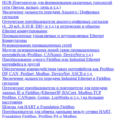
HUB-Повторители для формирования различных топологий
сети (Звезда, кольцо, цепь и т.д.)
Увеличение дальности передачи Аналого / Цифровых
сигналов
Оптические преобразователи аналого-цифровых сигналов
(4...20 мА. 0-10 В, DH+ и т.д.) в оптические и обратно
Ethernet коммутирование
Промышленные управляемые и неуправляемые Ethernet
Коммутаторы
Резервирование промышленных сетей
Модули резервирования линий связи промышленных
интерфейсов (Profibus, CANopen, DeviceNet и т.д.)
Преобразование одного Fieldbus или Industrial Ethernet
интерфейса в другой
Обеспечение взаимодействия таких интерфейсов как Profibus
DP, CAN, Profinet, Modbus, DeviceNet, ASCII и т.д.
Увеличение дальности передачи Industrial Ethernet и Fieldbus
сигналов
Оптические преобразователи и повторители для передачи
данных IE и Fieldbus (Ethernet/IP, BACnet, Modbus-TCP
Profibus, CANopen, Genius, LonWorks и т.д..) на большие
расстояния
Шлюзы для HART и Foundation Fieldbus
Преобразователи для обмена данными между сетями HART,
Foundation Fieldbus, Profibus PA и Modbus