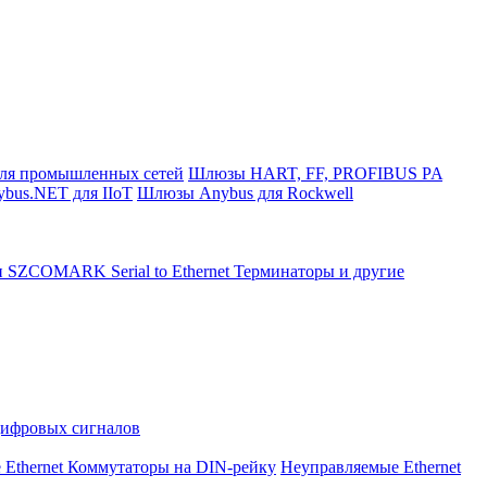
ля промышленных сетей
Шлюзы HART, FF, PROFIBUS PA
bus.NET для IIoT
Шлюзы Anybus для Rockwell
и SZCOMARK Serial to Ethernet
Терминаторы и другие
Цифровых сигналов
 Ethernet Коммутаторы на DIN-рейку
Неуправляемые Ethernet