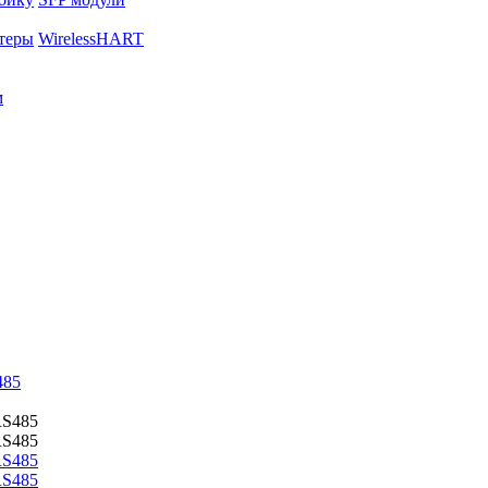
теры
WirelessHART
м
485