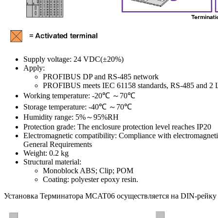
Supply voltage: 24 VDC(±20%)
Apply:
PROFIBUS DP and RS-485 network
PROFIBUS meets IEC 61158 standards, RS-485 and 2 L
Working temperature: -20℃ ～70℃
Storage temperature: -40℃ ～70℃
Humidity range: 5%～95%RH
Protection grade: The enclosure protection level reaches IP20
Electromagnetic compatibility: Compliance with electromagneti
General Requirements
Weight: 0.2 kg
Structural material:
Monoblock ABS; Clip; POM
Coating: polyester epoxy resin.
Установка Терминатора MCAT06 осуществляется на DIN-рейку 