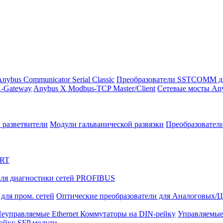
nybus Communicator Serial Classic
Преобразователи SSTCOMM д
-Gateway
Anybus X Modbus-TCP Master/Client
Сетевые мосты Any
 разветвители
Модули гальванической развязки
Преобразовател
ART
ля диагностики сетей PROFIBUS
для пром. сетей
Оптические преобразователи для Аналоговых/
еуправляемые Ethernet Коммутаторы на DIN-рейку
Управляемые
тойку
SFP модули