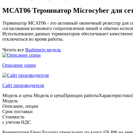
MCAT06 Терминатор Microcyber для се
Терминатор MCAT06 - это активный оконечный резистор для с
согласования волнового сопротивления линий и обычно исполь
Использование данных терминаторов обеспечивает качественн
отключаться во время работы.
Читать все
Выберите модель
Описание серии
Сайт производителя
Модель и цена
Модель и цена
Принцип работы
Характеристики
Модель
Описание, опции
Срок поставки
Стоимость
с учетом НДС
Конвертация Евро/Доллара происходит по курсу ЦБ РФ на день