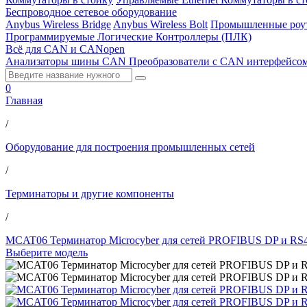
Беспроводное сетевое оборудование
Anybus Wireless Bridge
Anybus Wireless Bolt
Промышленные роу
Программируемые Логические Контроллеры (ПЛК)
Всё для CAN и CANopen
Анализаторы шины CAN
Преобразователи с CAN интерфейсо
0
Главная
/
Оборудование для построения промышленных сетей
/
Терминаторы и другие компоненты
/
MCAT06 Терминатор Microcyber для сетей PROFIBUS DP и RS
Выберите модель