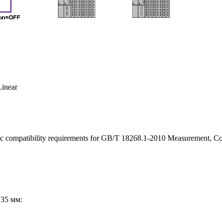
inear
c compatibility requirements for GB/T 18268.1-2010 Measurement, Cont
35 мм: