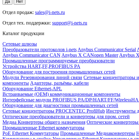
Отдел продаж:
sales@i-nets.ru
Отдел тех. поддержки:
support@i-nets.ru
Каталог продукции
Сетевые шлюзы
Преобразователи протоколов i-nets
Anybus Communicator Serial
A
Anybus Communicator CAN
Anybus X CANopen Master
Anybus X
Промышленные программируемые преобразователи
Устройства HART,FF,PROFIBUS PA
Оборудование для построения промышленных сетей
Модули Резервирования линий связи
Сетевые концентраторы и
компоненты
Адаптеры, разъёмы, кабели
Оборудование Ethernet-APL
Встраиваемые (OEM) коммуникационные компоненты
Интерфейсные модули PROFIBUS PA/DP/HART/FF/WirelessH
Оборудование для диагностики промышленных сетей
Сетевые концентраторы PROCENTEC ProfiHub
Инструменты д
Оптические преобразователи и конвертеры для пром. сетей
Медиа Конвертеры общего назначения
Оптические конвертеры 
Промышленные Ethernet коммутаторы
PoE Ethernet Коммутаторы
Промышленные Медиаконвертеры
Н
Коммутаторы в стойку
Управляемые Ethernet Коммутаторы в с