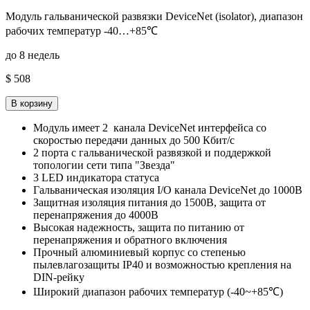
Модуль гальванической развязки DeviceNet (isolator), диапазон
рабочих температур -40…+85℃
до 8 недель
$ 508
В корзину
Модуль имеет 2 канала DeviceNet интерфейса со
скоростью передачи данных до 500 Кбит/с
2 порта с гальванической развязкой и поддержкой
топологии сети типа "Звезда"
3 LED индикатора статуса
Гальваническая изоляция I/O канала DeviceNet до 1000В
Защитная изоляция питания до 1500В, защита от
перенапряжения до 4000В
Высокая надежность, защита по питанию от
перенапряжения и обратного включения
Прочный алюминиевый корпус со степенью
пылевлагозащиты IP40 и возможностью крепления на
DIN-рейку
Широкий диапазон рабочих температур (-40~+85℃)