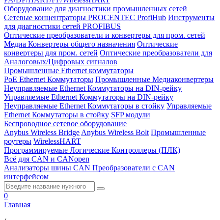
Оборудование для диагностики промышленных сетей
Сетевые концентраторы PROCENTEC ProfiHub
Инструменты
для диагностики сетей PROFIBUS
Оптические преобразователи и конвертеры для пром. сетей
Медиа Конвертеры общего назначения
Оптические
конвертеры для пром. сетей
Оптические преобразователи для
Аналоговых/Цифровых сигналов
Промышленные Ethernet коммутаторы
PoE Ethernet Коммутаторы
Промышленные Медиаконвертеры
Неуправляемые Ethernet Коммутаторы на DIN-рейку
Управляемые Ethernet Коммутаторы на DIN-рейку
Неуправляемые Ethernet Коммутаторы в стойку
Управляемые
Ethernet Коммутаторы в стойку
SFP модули
Беспроводное сетевое оборудование
Anybus Wireless Bridge
Anybus Wireless Bolt
Промышленные
роутеры
WirelessHART
Программируемые Логические Контроллеры (ПЛК)
Всё для CAN и CANopen
Анализаторы шины CAN
Преобразователи с CAN
интерфейсом
0
Главная