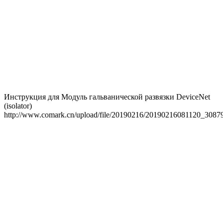
Инструкция для Модуль гальванической развязки DeviceNet
(isolator)
http://www.comark.cn/upload/file/20190216/20190216081120_30879