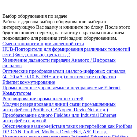
Выбор оборудования по задаче
Работа с деревом выбора оборудования: выберите
интересующую Вас задачу и кликните по блоку. После этого
будет выполнен переход на станицу с кратким описанием
подходящего для решения этой задачи оборудованием.
Смена топологии промышленной сети
HUB-Повторители для формирования различных топологий
сети (Звезда, кольцо, цепь и т.д.)
Увеличение дальности передачи Аналого / Цифровых
сигналов
Оптические преобразователи аналого-цифровых сигналов
(4...20 мА. 0-10 В, DH+ и т.д.) в оптические и обратно
Ethernet коммутирование
Промышленные управляемые и неуправляемые Ethernet
Коммутаторы
Резервирование промышленных сетей
Модули резервирования линий связи промышленных
интерфейсов (Profibus, CANopen, DeviceNet и т.д.)
Преобразование одного Fieldbus или Industrial Ethernet
интерфейса в другой
Обеспечение взаимодействия таких интерфейсов как Profibus
DP, CAN, Profinet, Modbus, DeviceNet, ASCII и т.д.