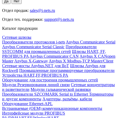
Отдел продаж:
sales@i-nets.ru
Отдел тех. поддержки:
support@i-nets.ru
Каталог продукции
Сетевые шлюзы
Преобразователи протоколов i-nets
Anybus Communicator Serial
Anybus Communicator Serial Classic
Преобразователи
SSTCOMM для промышленных сетей
Шлюзы HART, FF,
PROFIBUS PA
Anybus Communicator CAN
Anybus X CANopen
Master
Anybus X-Gateway
Anybus X Modbus-TCP Master/Client
Сетевые мосты Anybus.NET для IIoT
Шлюзы Anybus для
Rockwell
Промышленные программируемые преобразователи
Устройства HART,FF,PROFIBUS PA
Оборудование для построения промышленных сетей
Модули Резервирования линий связи
Сетевые концентраторы
и разветвители
Модули гальванической развязки
Преобразователи SZCOMARK Serial to Ethernet
Терминаторы
и другие компоненты
Адаптеры, разъёмы, кабели
Оборудование Ethernet-APL
Встраиваемые (OEM) коммуникационные компоненты
Интерфейсные модули PROFIBUS
PA/DP/HART/FF/WirelessHART