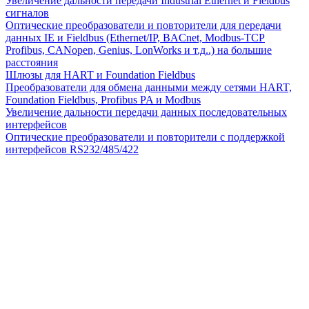
Увеличение дальности передачи Industrial Ethernet и Fieldbus
сигналов
Оптические преобразователи и повторители для передачи
данных IE и Fieldbus (Ethernet/IP, BACnet, Modbus-TCP
Profibus, CANopen, Genius, LonWorks и т.д..) на большие
расстояния
Шлюзы для HART и Foundation Fieldbus
Преобразователи для обмена данными между сетями HART,
Foundation Fieldbus, Profibus PA и Modbus
Увеличение дальности передачи данных последовательных
интерфейсов
Оптические преобразователи и повторители с поддержкой
интерфейсов RS232/485/422