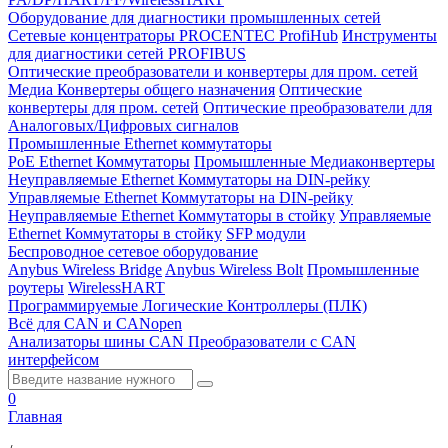
Оборудование для диагностики промышленных сетей
Сетевые концентраторы PROCENTEC ProfiHub
Инструменты
для диагностики сетей PROFIBUS
Оптические преобразователи и конвертеры для пром. сетей
Медиа Конвертеры общего назначения
Оптические
конвертеры для пром. сетей
Оптические преобразователи для
Аналоговых/Цифровых сигналов
Промышленные Ethernet коммутаторы
PoE Ethernet Коммутаторы
Промышленные Медиаконвертеры
Неуправляемые Ethernet Коммутаторы на DIN-рейку
Управляемые Ethernet Коммутаторы на DIN-рейку
Неуправляемые Ethernet Коммутаторы в стойку
Управляемые
Ethernet Коммутаторы в стойку
SFP модули
Беспроводное сетевое оборудование
Anybus Wireless Bridge
Anybus Wireless Bolt
Промышленные
роутеры
WirelessHART
Программируемые Логические Контроллеры (ПЛК)
Всё для CAN и CANopen
Анализаторы шины CAN
Преобразователи с CAN
интерфейсом
0
Главная