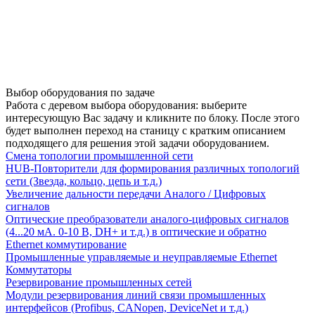
Выбор оборудования по задаче
Работа с деревом выбора оборудования: выберите
интересующую Вас задачу и кликните по блоку. После этого
будет выполнен переход на станицу с кратким описанием
подходящего для решения этой задачи оборудованием.
Смена топологии промышленной сети
HUB-Повторители для формирования различных топологий
сети (Звезда, кольцо, цепь и т.д.)
Увеличение дальности передачи Аналого / Цифровых
сигналов
Оптические преобразователи аналого-цифровых сигналов
(4...20 мА. 0-10 В, DH+ и т.д.) в оптические и обратно
Ethernet коммутирование
Промышленные управляемые и неуправляемые Ethernet
Коммутаторы
Резервирование промышленных сетей
Модули резервирования линий связи промышленных
интерфейсов (Profibus, CANopen, DeviceNet и т.д.)