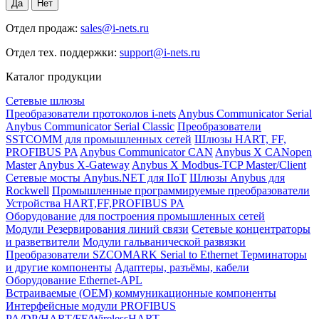
Отдел продаж:
sales@i-nets.ru
Отдел тех. поддержки:
support@i-nets.ru
Каталог продукции
Сетевые шлюзы
Преобразователи протоколов i-nets
Anybus Communicator Serial
Anybus Communicator Serial Classic
Преобразователи
SSTCOMM для промышленных сетей
Шлюзы HART, FF,
PROFIBUS PA
Anybus Communicator CAN
Anybus X CANopen
Master
Anybus X-Gateway
Anybus X Modbus-TCP Master/Client
Сетевые мосты Anybus.NET для IIoT
Шлюзы Anybus для
Rockwell
Промышленные программируемые преобразователи
Устройства HART,FF,PROFIBUS PA
Оборудование для построения промышленных сетей
Модули Резервирования линий связи
Сетевые концентраторы
и разветвители
Модули гальванической развязки
Преобразователи SZCOMARK Serial to Ethernet
Терминаторы
и другие компоненты
Адаптеры, разъёмы, кабели
Оборудование Ethernet-APL
Встраиваемые (OEM) коммуникационные компоненты
Интерфейсные модули PROFIBUS
PA/DP/HART/FF/WirelessHART