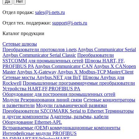
Отдел продаж:
sales@i-nets.ru
Отдел тех. поддержки:
support@i-nets.ru
Каталог продукции
Сетевые шлюзы
Преобразователи протоколов i-nets
Anybus Communicator Serial
Anybus Communicator Serial Classic
Преобразователи
SSTCOMM для промышленных сетей
Шлюзы HART, FF,
PROFIBUS PA
Anybus Communicator CAN
Anybus X CANopen
Master
Anybus X-Gateway
Anybus X Modbus-TCP Master/Client
Сетевые мосты Anybus.NET для IIoT
Шлюзы Anybus для
Rockwell
Промышленные программируемые преобразователи
Устройства HART,FF,PROFIBUS PA
Оборудование для построения промышленных сетей
Модули Резервирования линий связи
Сетевые концентраторы
и разветвители
Модули гальванической развязки
Преобразователи SZCOMARK Serial to Ethernet
Терминаторы
и другие компоненты
Адаптеры, разъёмы, кабели
Оборудование Ethernet-APL
Встраиваемые (OEM) коммуникационные компоненты
Интерфейсные модули PROFIBUS
PA/DP/HART/FF/WirelessHART