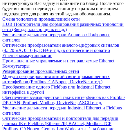
интересующую Вас задачу и кликните по блоку. После этого
будет выполнен переход на станицу с кратким описанием
подходящего для решения этой задачи оборудованием.
Смена топологии промышленной сети
HUB-Повторители для формирования различных топологий
сети (Звезда, кольцо, цепь и т.д.)
Увеличение дальности передачи Аналого / Цифровых
сигналов
Оптические преобразователи аналого-цифровых сигналов
(4...20 мА. 0-10 В, DH+ и т.д.) в оптические и обратно
Ethernet коммутирование
Промышленные управляемые и неуправляемые Ethernet
Коммутаторы
Резервирование промышленных сетей
Модули резервирования линий связи промышленных
интерфейсов (Profibus, CANopen, DeviceNet и т.д.)
Преобразование одного Fieldbus или Industrial Ethernet
интерфейса в другой
Обеспечение взаимодействия таких интерфейсов как Profibus
DP, CAN, Profinet, Modbus, DeviceNet, ASCII и т.д.
Увеличение дальности передачи Industrial Ethernet и Fieldbus
сигналов
Оптические преобразователи и повторители для передачи
данных IE и Fieldbus (Ethernet/IP, BACnet, Modbus-TCP
Profibus, CANopen, Genius, LonWorks и т.д..) на большие