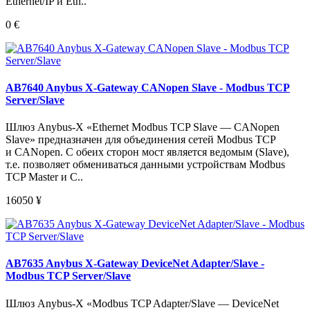
Ethernet/IP и Eth..
0
€
AB7640 Anybus X-Gateway CANopen Slave - Modbus TCP
Server/Slave
Шлюз Anybus-X «Ethernet Modbus TCP Slave — CANopen
Slave» предназначен для объединения сетей Modbus TCP
и CANopen. С обеих сторон мост является ведомым (Slave),
т.е. позволяет обмениваться данными устройствам Modbus
TCP Master и C..
16050
¥
AB7635 Anybus X-Gateway DeviceNet Adapter/Slave -
Modbus TCP Server/Slave
Шлюз Anybus-X «Modbus TCP Adapter/Slave — DeviceNet