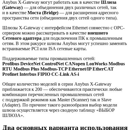
Anybus X-Gateway могут работать как в качестве
Шлюза
(Gateway)
— для объединения двух различных сетей, так
и в качестве
Моста (Bridge)
— для расширения адресного
пространства сети (объединения двух сетей одного типа).
Шлюзы X-Gateway с интерфейсом Ethernet совместно с ОРС-
сервером можно рассматривать в качестве
внешнего
Cетевого адаптера
для подключения ПК к промышленным
сетям. В этом ракурсе шлюзы Anybus могут успешно заменять
встраиваемые PCI или ISA сетевые карты.
Поддерживаемые типы промышленных сетей:
Profibus DeviceNet ControlNet CANopen LonWorks Modbus
RTU Modbus Plus Modbus-TCP Ethernet/IP EtherCAT
Profinet Interbus FIPIO CC-Link AS-i
Общее количество моделей в серии Anybus X-Gateway
приближается к 200 — обеспечиваются практически любые
комбинации перечисленных промышленных сетей
с поддержкой режимов как Master (Scanner) так и Slave
(Adapter). По причине такого разнообразия выбор модели
шлюза осуществляется через сводную таблицу «ВЫБОР
ШЛЮЗА».
Два основных варианта использования