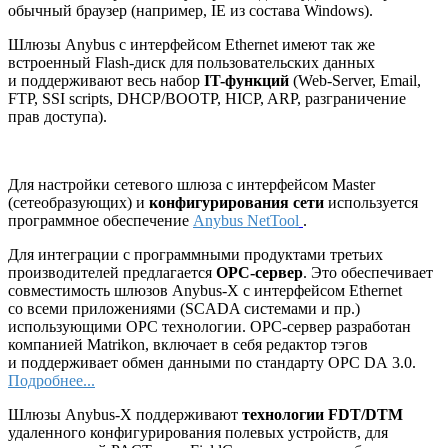
обычный браузер (например, IE из состава Windows).
Шлюзы Anybus с интерфейсом Ethernet имеют так же
встроенный Flash-диск для пользовательских данных
и поддерживают весь набор
IT-функций
(Web-Server, Email,
FTP, SSI scripts, DHCP/BOOTP, HICP, ARP, разграничение
прав доступа).
Для настройки сетевого шлюза с интерфейсом Master
(сетеобразующих) и
конфигурирования сети
используется
программное обеспечение
Anybus NetTool
.
Для интеграции с программными продуктами третьих
производителей предлагается
ОРС-сервер
. Это обеспечивает
совместимость шлюзов Anybus-X с интерфейсом Ethernet
со всеми приложениями (SCADA системами и пр.)
использующими ОРС технологии. ОРС-сервер разработан
компанией Matrikon, включает в себя редактор тэгов
и поддерживает обмен данными по стандарту OPC DA 3.0.
Подробнее...
Шлюзы Anybus-X поддерживают
технологии FDT/DTM
удаленного конфигурирования полевых устройств, для