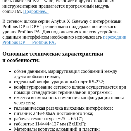
пользователей PACTware, FieldCare и других подобных
инструментариев предлагается программный модуль
comDTM.
Подробнее...
В сетевом шлюзе серии Anybus X-Gateway с интерфейсами
Profibus DP и DPV1 реализована поддержка логического
уровня Profibus PA. Для подключения к шлюзу устройства
с данным интерфейсом необходимо использовать
переходник
Profibus DP — Profibus PA.
Основные технические характеристики
и особенности:
обмен данными, маршрутизация сообщений между
двумя любыми сетями;
отдельный конфигурационный порт RS-232;
конфигурирование сетевого шлюза осуществляется при
помощи стандартной терминальной программы;
имеется возможность изменения конфигурации шлюза
через сеть;
гальваническая развязка выходных интерфейсов;
питание: 24В/400мА постоянного тока;
рабочая температура: −25 ... 65 С°;
габариты: 114×44×127 мм (ВхШхГ);
Материалы корпуса: алюминий и пластик;