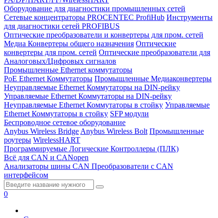
Оборудование для диагностики промышленных сетей
Сетевые концентраторы PROCENTEC ProfiHub
Инструменты
для диагностики сетей PROFIBUS
Оптические преобразователи и конвертеры для пром. сетей
Медиа Конвертеры общего назначения
Оптические
конвертеры для пром. сетей
Оптические преобразователи для
Аналоговых/Цифровых сигналов
Промышленные Ethernet коммутаторы
PoE Ethernet Коммутаторы
Промышленные Медиаконвертеры
Неуправляемые Ethernet Коммутаторы на DIN-рейку
Управляемые Ethernet Коммутаторы на DIN-рейку
Неуправляемые Ethernet Коммутаторы в стойку
Управляемые
Ethernet Коммутаторы в стойку
SFP модули
Беспроводное сетевое оборудование
Anybus Wireless Bridge
Anybus Wireless Bolt
Промышленные
роутеры
WirelessHART
Программируемые Логические Контроллеры (ПЛК)
Всё для CAN и CANopen
Анализаторы шины CAN
Преобразователи с CAN
интерфейсом
0