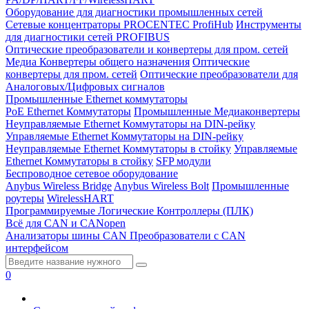
Оборудование для диагностики промышленных сетей
Сетевые концентраторы PROCENTEC ProfiHub
Инструменты
для диагностики сетей PROFIBUS
Оптические преобразователи и конвертеры для пром. сетей
Медиа Конвертеры общего назначения
Оптические
конвертеры для пром. сетей
Оптические преобразователи для
Аналоговых/Цифровых сигналов
Промышленные Ethernet коммутаторы
PoE Ethernet Коммутаторы
Промышленные Медиаконвертеры
Неуправляемые Ethernet Коммутаторы на DIN-рейку
Управляемые Ethernet Коммутаторы на DIN-рейку
Неуправляемые Ethernet Коммутаторы в стойку
Управляемые
Ethernet Коммутаторы в стойку
SFP модули
Беспроводное сетевое оборудование
Anybus Wireless Bridge
Anybus Wireless Bolt
Промышленные
роутеры
WirelessHART
Программируемые Логические Контроллеры (ПЛК)
Всё для CAN и CANopen
Анализаторы шины CAN
Преобразователи с CAN
интерфейсом
0