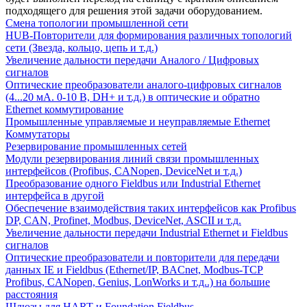
подходящего для решения этой задачи оборудованием.
Смена топологии промышленной сети
HUB-Повторители для формирования различных топологий
сети (Звезда, кольцо, цепь и т.д.)
Увеличение дальности передачи Аналого / Цифровых
сигналов
Оптические преобразователи аналого-цифровых сигналов
(4...20 мА. 0-10 В, DH+ и т.д.) в оптические и обратно
Ethernet коммутирование
Промышленные управляемые и неуправляемые Ethernet
Коммутаторы
Резервирование промышленных сетей
Модули резервирования линий связи промышленных
интерфейсов (Profibus, CANopen, DeviceNet и т.д.)
Преобразование одного Fieldbus или Industrial Ethernet
интерфейса в другой
Обеспечение взаимодействия таких интерфейсов как Profibus
DP, CAN, Profinet, Modbus, DeviceNet, ASCII и т.д.
Увеличение дальности передачи Industrial Ethernet и Fieldbus
сигналов
Оптические преобразователи и повторители для передачи
данных IE и Fieldbus (Ethernet/IP, BACnet, Modbus-TCP
Profibus, CANopen, Genius, LonWorks и т.д..) на большие
расстояния
Шлюзы для HART и Foundation Fieldbus