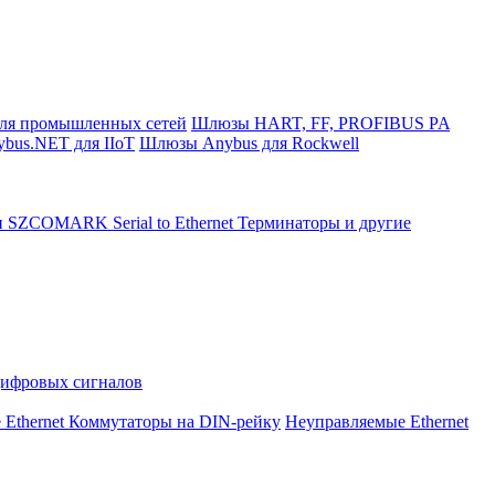
ля промышленных сетей
Шлюзы HART, FF, PROFIBUS PA
bus.NET для IIoT
Шлюзы Anybus для Rockwell
и SZCOMARK Serial to Ethernet
Терминаторы и другие
Цифровых сигналов
 Ethernet Коммутаторы на DIN-рейку
Неуправляемые Ethernet