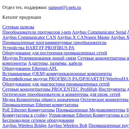
Отдел тех. поддержки:
support@i-nets.ru
Каталог продукции
Сетевые шлюзы
Преобразователи протоколов i-nets
Anybus Communicator Serial
A
Anybus Communicator CAN
Anybus X CANopen Master
Anybus X
Промышленные программируемые преобразователи
Устройства HART,FF,PROFIBUS PA
Оборудование для построения промышленных сетей
Модули Резервирования линий связи
Сетевые концентраторы и
компоненты
Адаптеры, разъёмы, кабели
Оборудование Ethernet-APL
Встраиваемые (OEM) коммуникационные компоненты
Интерфейсные модули PROFIBUS PA/DP/HART/FF/WirelessH
Оборудование для диагностики промышленных сетей
Сетевые концентраторы PROCENTEC ProfiHub
Инструменты д
Оптические преобразователи и конвертеры для пром. сетей
Медиа Конвертеры общего назначения
Оптические конвертеры 
Промышленные Ethernet коммутаторы
PoE Ethernet Коммутаторы
Промышленные Медиаконвертеры
Н
Коммутаторы в стойку
Управляемые Ethernet Коммутаторы в с
Беспроводное сетевое оборудование
Anybus Wireless Bridge
Anybus Wireless Bolt
Промышленные роу