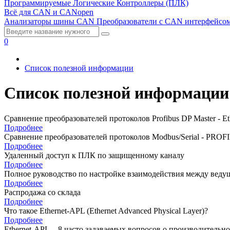
Программируемые Логические Контроллеры (ПЛК)
Всё для CAN и CANopen
Анализаторы шины CAN
Преобразователи с CAN интерфейсо
0
Список полезной информации
Список полезной информации
Сравнение преобразователей протоколов Profibus DP Master - Et
Подробнее
Сравнение преобразователей протоколов Modbus/Serial - PROF
Подробнее
Удаленный доступ к ПЛК по защищенному каналу
Подробнее
Полное руководство по настройке взаимодействия между вед
Подробнее
Распродажа со склада
Подробнее
Что такое Ethernet-APL (Ethernet Advanced Physical Layer)?
Подробнее
Ethernet-APL—8 часто задаваемых вопросов о производительно