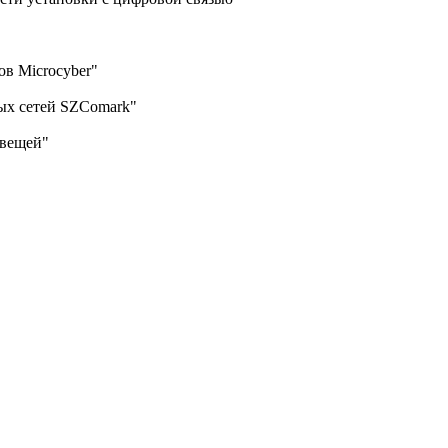
ов Microcyber"
ых сетей SZComark"
 вещей"