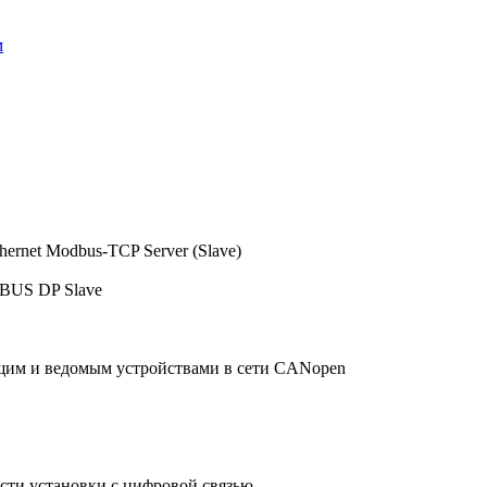
м
hernet Modbus-TCP Server (Slave)
IBUS DP Slave
ущим и ведомым устройствами в сети CANopen
сти установки с цифровой связью