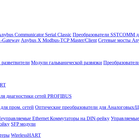
nybus Communicator Serial Classic
Преобразователи SSTCOMM д
-Gateway
Anybus X Modbus-TCP Master/Client
Сетевые мосты Any
 разветвители
Модули гальванической развязки
Преобразовател
ART
ля диагностики сетей PROFIBUS
для пром. сетей
Оптические преобразователи для Аналоговых/
еуправляемые Ethernet Коммутаторы на DIN-рейку
Управляемые
тойку
SFP модули
теры
WirelessHART